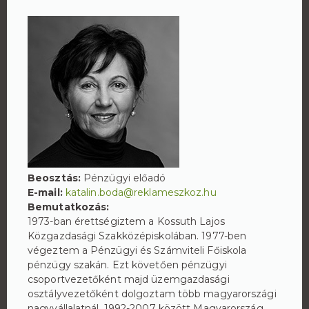
Beosztás:
Pénzügyi előadó
E-mail:
katalin.boda@reklameszkoz.hu
Bemutatkozás:
1973-ban érettségiztem a Kossuth Lajos
Közgazdasági Szakközépiskolában. 1977-ben
végeztem a Pénzügyi és Számviteli Főiskola
pénzügy szakán. Ezt követően pénzügyi
csoportvezetőként majd üzemgazdasági
osztályvezetőként dolgoztam több magyarországi
nagyvállalatnál. 1992-2007 között Magyarország