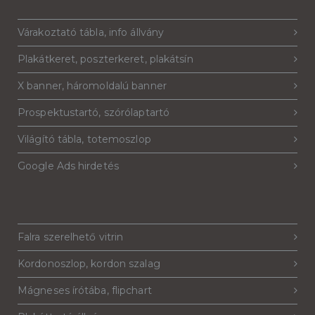
Várakoztató tábla, info állvány
Plakátkeret, poszterkeret, plakátsín
X banner, háromoldalú banner
Prospektustartó, szórólaptartó
Világító tábla, totemoszlop
Google Ads hirdetés
Falra szerelhető vitrin
Kordonoszlop, kordon szalag
Mágneses írótába, flipchart