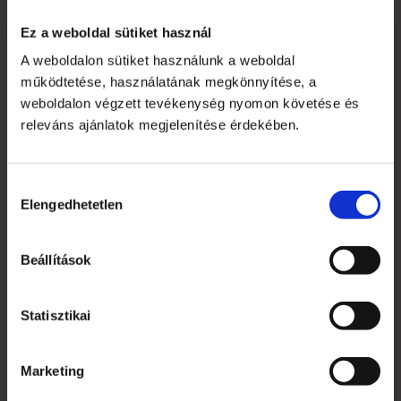
Ez a weboldal sütiket használ
A weboldalon sütiket használunk a weboldal
Saját fiók
működtetése, használatának megkönnyítése, a
Kapcsolat
weboldalon végzett tevékenység nyomon követése és
releváns ajánlatok megjelenítése érdekében.
Szakmai szótár
Garanciális feltételek
Hozzájárulás
Alkalmazott nyomdai technológiák
Elengedhetetlen
kiválasztása
Mi az a süti?
Beállítások
Általános Szerződési Feltételek
Statisztikai
Jogi nyilatkozat
Grafikai anyagleadás, paraméterek
Marketing
Rendelés menete