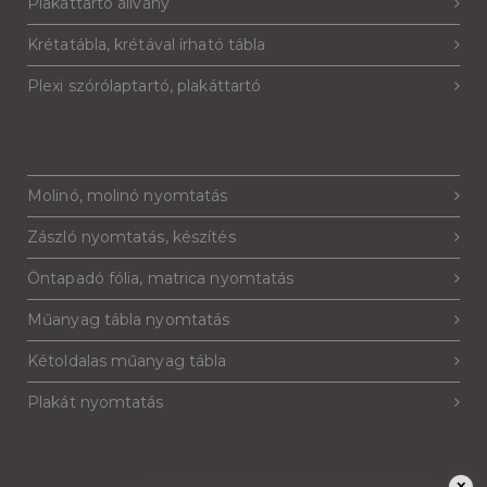
Plakáttartó állvány
Krétatábla, krétával írható tábla
Plexi szórólaptartó, plakáttartó
Molinó, molinó nyomtatás
Zászló nyomtatás, készítés
Öntapadó fólia, matrica nyomtatás
Műanyag tábla nyomtatás
Kétoldalas műanyag tábla
Plakát nyomtatás