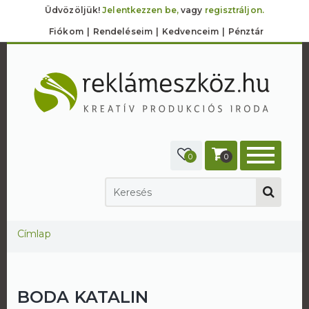
Üdvözöljük!
Jelentkezzen be,
vagy
regisztráljon.
Fiókom
Rendeléseim
Kedvenceim
Pénztár
0
0
Jelenlegi hely
Címlap
BODA KATALIN