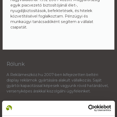
egyik piacvezető biztosítójánál élet-,
nyugdíjbiztosítások, befektetések, és hitelek
közvetítésével foglalkoztam. Pénzügyi és
munkaügyi tanácsadóként segítem a vállalat
csapatát.
Rólunk
A Reklámeszköz.hu 2007-ben kifejezetten beltéri
display reklámok gyártására alakult vállalkozás. Saját
gyártói kapacitással képesek vagyunk rövid határidővel,
versenyképes árakkal kiszolgálni ügyfeleinket.
+36 1 783 5355