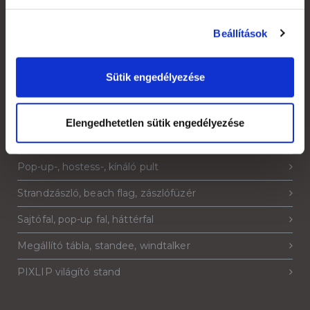
Áruátvétel
Beállítások
Adatkezelési tájékoztató
Sütik engedélyezése
Termékeink
Elengedhetetlen sütik engedélyezése
Roll-up, roll-up banner
Pop-up-, hostess-, kínáló pult
Strandzászló, beach flag, zászlófüzér
Sajtófal, pop-up fal, háttérfal
Megállító tábla, standee, windtalker
PIXLIP világító stand