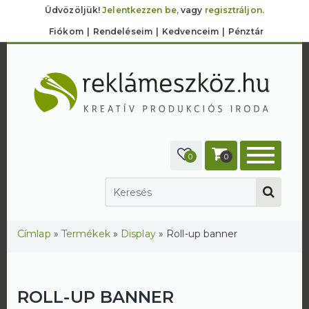
Üdvözöljük!
Jelentkezzen be,
vagy
regisztráljon.
Fiókom
Rendeléseim
Kedvenceim
Pénztár
0
0
Jelenlegi hely
Címlap
»
Termékek
»
Display
»
Roll-up banner
ROLL-UP BANNER