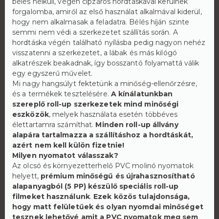
bélés nélküli, végén cipzáros hordtáskával kerülnek
forgalomba, amiről az első használat alkalmával kiderül,
hogy nem alkalmasak a feladatra. Bélés híján szinte
semmi nem védi a szerkezetet szállítás során. A
hordtáska végén található nyílásba pedig nagyon nehéz
visszatenni a szerkezetet, a lábak és más kilógó
alkatrészek beakadnak, így bosszantó folyamattá válik
egy egyszerű művelet.
Mi nagy hangsúlyt fektetünk a minőség-ellenőrzésre,
és a termékek tesztelésére.
A kínálatunkban
szereplő roll-up szerkezetek mind minőségi
eszközök
, melyek használata esetén többéves
élettartamra számíthat.
Minden roll-up állvány
alapára tartalmazza a szállításhoz a hordtáskát,
azért nem kell külön fizetnie!
Milyen nyomatot válasszak?
Az olcsó és környezetterhelő PVC molinó nyomatok
helyett,
prémium minőségű és újrahasznosítható
alapanyagból (5 PP) készülő speciális roll-up
filmeket használunk
.
Ezek közös tulajdonsága,
hogy matt felületűek és olyan nyomdai minőséget
tesznek lehetővé amit a PVC nyomatok meg sem