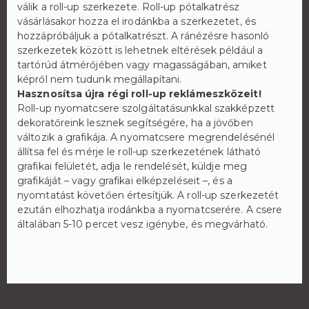
válik a roll-up szerkezete. Roll-up pótalkatrész
vásárlásakor hozza el irodánkba a szerkezetet, és
hozzápróbáljuk a pótalkatrészt. A ránézésre hasonló
szerkezetek között is lehetnek eltérések például a
tartórúd átmérőjében vagy magasságában, amiket
képről nem tudunk megállapítani.
Hasznosítsa újra régi roll-up reklámeszközeit!
Roll-up nyomatcsere szolgáltatásunkkal szakképzett
dekoratőreink lesznek segítségére, ha a jövőben
változik a grafikája. A nyomatcsere megrendelésénél
állítsa fel és mérje le roll-up szerkezetének látható
grafikai felületét, adja le rendelését, küldje meg
grafikáját – vagy grafikai elképzeléseit –, és a
nyomtatást követően értesítjük. A roll-up szerkezetét
ezután elhozhatja irodánkba a nyomatcserére. A csere
általában 5-10 percet vesz igénybe, és megvárható.