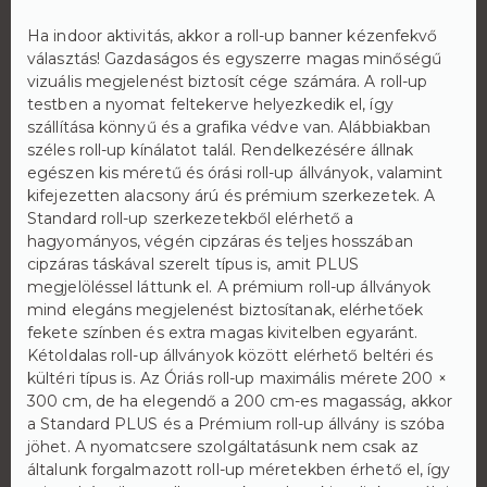
Ha indoor aktivitás, akkor a roll-up banner kézenfekvő
választás! Gazdaságos és egyszerre magas minőségű
vizuális megjelenést biztosít cége számára. A roll-up
testben a nyomat feltekerve helyezkedik el, így
szállítása könnyű és a grafika védve van. Alábbiakban
széles roll-up kínálatot talál. Rendelkezésére állnak
egészen kis méretű és órási roll-up állványok, valamint
kifejezetten alacsony árú és prémium szerkezetek. A
Standard roll-up szerkezetekből elérhető a
hagyományos, végén cipzáras és teljes hosszában
cipzáras táskával szerelt típus is, amit PLUS
megjelöléssel láttunk el. A prémium roll-up állványok
mind elegáns megjelenést biztosítanak, elérhetőek
fekete színben és extra magas kivitelben egyaránt.
Kétoldalas roll-up állványok között elérhető beltéri és
kültéri típus is. Az Óriás roll-up maximális mérete 200 ×
300 cm, de ha elegendő a 200 cm-es magasság, akkor
a Standard PLUS és a Prémium roll-up állvány is szóba
jöhet. A nyomatcsere szolgáltatásunk nem csak az
általunk forgalmazott roll-up méretekben érhető el, így