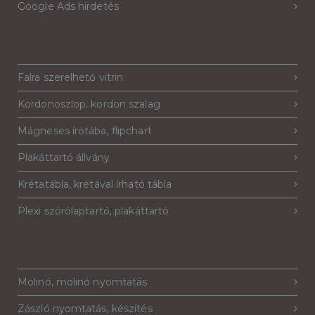
Google Ads hirdetés
Falra szerelhető vitrin
Kordonoszlop, kordon szalag
Mágneses írótába, flipchart
Plakáttartó állvány
Krétatábla, krétával írható tábla
Plexi szórólaptartó, plakáttartó
Molinó, molinó nyomtatás
Zászló nyomtatás, készítés