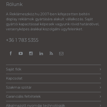
Rólunk
A Reklámeszköz.hu 2007-ben kifejezetten beltéri
display reklámok gyártására alakult vállalkozás. Saját
gyártói kapacitással képesek vagyunk rövid határidővel,
versenyképes árakkal kiszolgálni ügyfeleinket.
+36 1 783 5355
Saját fiók
Kapcsolat
Szakmai szótár
Garanciális feltételek
Alkalmazott nyomdai technológiák