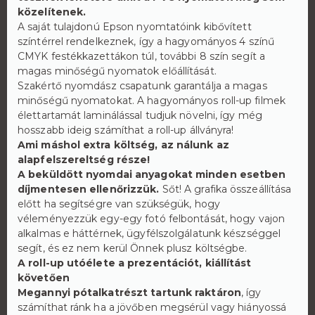
közelítenek.
A saját tulajdonú Epson nyomtatóink kibővített
színtérrel rendelkeznek, így a hagyományos 4 színű
CMYK festékkazettákon túl, további 8 szín segít a
magas minőségű nyomatok előállítását.
Szakértő nyomdász csapatunk garantálja a magas
minőségű nyomatokat. A hagyományos roll-up filmek
élettartamát laminálással tudjuk növelni, így még
hosszabb ideig számíthat a roll-up állványra!
Ami máshol extra költség, az nálunk az
alapfelszereltség része!
A beküldött nyomdai anyagokat minden esetben
díjmentesen ellenőrizzük.
Sőt! A grafika összeállítása
előtt ha segítségre van szükségük, hogy
véleményezzük egy-egy fotó felbontását, hogy vajon
alkalmas e háttérnek, ügyfélszolgálatunk készséggel
segít, és ez nem kerül Önnek plusz költségbe.
A roll-up utóélete a prezentációt, kiállítást
követően
Megannyi pótalkatrészt tartunk raktáron
, így
számíthat ránk ha a jövőben megsérül vagy hiányossá