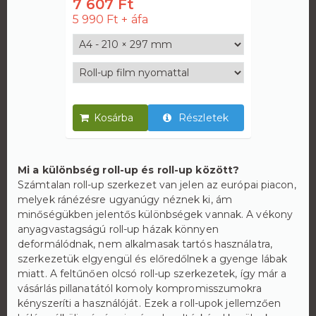
7 607 Ft
5 990 Ft
Részletek
Mi a különbség roll-up és roll-up között?
Számtalan roll-up szerkezet van jelen az európai piacon,
melyek ránézésre ugyanúgy néznek ki, ám
minőségükben jelentős különbségek vannak. A vékony
anyagvastagságú roll-up házak könnyen
deformálódnak, nem alkalmasak tartós használatra,
szerkezetük elgyengül és előredőlnek a gyenge lábak
miatt. A feltűnően olcsó roll-up szerkezetek, így már a
vásárlás pillanatától komoly kompromisszumokra
kényszeríti a használóját. Ezek a roll-upok jellemzően