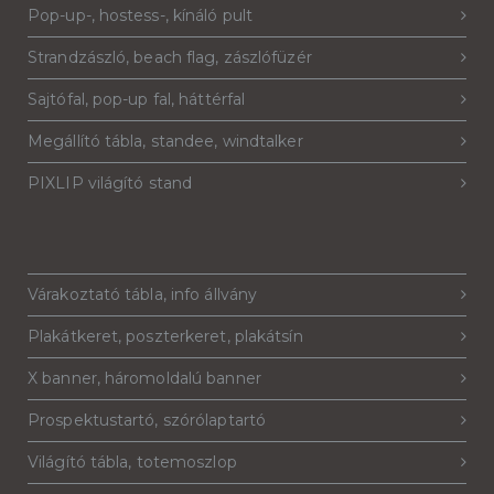
Pop-up-, hostess-, kínáló pult
Strandzászló, beach flag, zászlófüzér
Sajtófal, pop-up fal, háttérfal
Megállító tábla, standee, windtalker
PIXLIP világító stand
Várakoztató tábla, info állvány
Plakátkeret, poszterkeret, plakátsín
X banner, háromoldalú banner
Prospektustartó, szórólaptartó
Világító tábla, totemoszlop