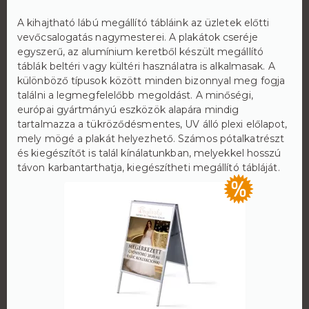
A kihajtható lábú megállító tábláink az üzletek előtti
vevőcsalogatás nagymesterei. A plakátok cseréje
egyszerű, az alumínium keretből készült megállító
táblák beltéri vagy kültéri használatra is alkalmasak. A
különböző típusok között minden bizonnyal meg fogja
találni a legmegfelelőbb megoldást. A minőségi,
európai gyártmányú eszközök alapára mindig
tartalmazza a tükröződésmentes, UV álló plexi előlapot,
mely mögé a plakát helyezhető. Számos pótalkatrészt
és kiegészítőt is talál kínálatunkban, melyekkel hosszú
távon karbantarthatja, kiegészítheti megállító tábláját.