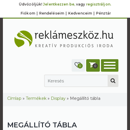
Üdvözöljük!
Jelentkezzen be,
vagy
regisztráljon.
Fiókom
Rendeléseim
Kedvenceim
Pénztár
0
0
Jelenlegi hely
Címlap
»
Termékek
»
Display
»
Megállító tábla
MEGÁLLÍTÓ TÁBLA