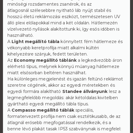
minőségi rozsdamentes zsanérok, és az
átlagosnál szélesebbre nyitható láb nyújt stabil és
hosszú életű reklámozási eszközt, természetesen UV
álló plexi előlapokkal mind a két oldalán. Hátlemezén
vízelvezető nyílások alakítottunk ki, így esős időben is
használható.
A
Light megállító tábla
könnyített fém hátlemeze és
vékonyabb keretprofilja miatt alkalmi kültéri
kihelyezésre szánjuk, fedett területen.
Az
Economy megállító táblánk
a legkedvezőbb áron
elérhető típus, melynek könnyű műanyag hátlemeze
miatt elsősorban beltéren használhat.
Ha különleges megjelenést és igazán feltűnő reklámot
szeretne cégének, akkor az egyedi méretekben és
egyedi formára alakítható
Standee állványunk
lesz a
legmegfelelőbb megoldás: akár kétoldalas kivitelben
gyártható egyedi megállító tábla típus.
A
Compasso megállító táblák
speciális,
formatervezett profilja nem csak esztétikusabb, de az
átlagnál erősebb megfogatással rendelkezik, és a
benne lévő plakát tasak IP53 szabványnak is megfelel: