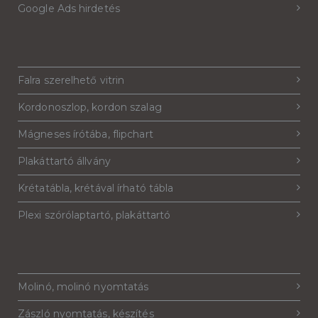
Google Ads hirdetés
Falra szerelhető vitrin
Kordonoszlop, kordon szalag
Mágneses írótába, flipchart
Plakáttartó állvány
Krétatábla, krétával írható tábla
Plexi szórólaptartó, plakáttartó
Molinó, molinó nyomtatás
Zászló nyomtatás, készítés