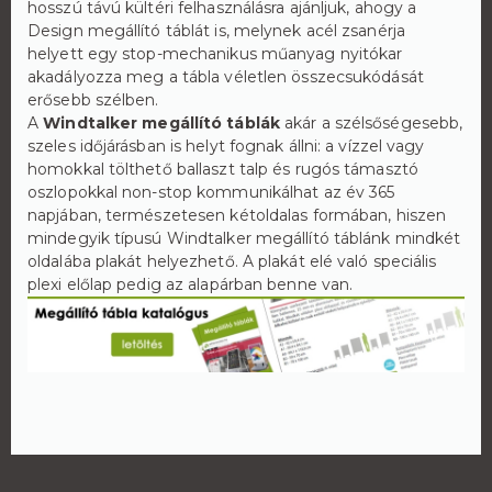
hosszú távú kültéri felhasználásra ajánljuk, ahogy a
Design megállító táblát is, melynek acél zsanérja
helyett egy stop-mechanikus műanyag nyitókar
akadályozza meg a tábla véletlen összecsukódását
erősebb szélben.
A
Windtalker megállító táblák
akár a szélsőségesebb,
szeles időjárásban is helyt fognak állni: a vízzel vagy
homokkal tölthető ballaszt talp és rugós támasztó
oszlopokkal non-stop kommunikálhat az év 365
napjában, természetesen kétoldalas formában, hiszen
mindegyik típusú Windtalker megállító táblánk mindkét
oldalába plakát helyezhető. A plakát elé való speciális
plexi előlap pedig az alapárban benne van.