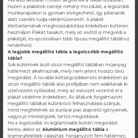
Felhasználóbarát módon segítenek a reklámozásban,
hiszen a plakátok cseréje néhány mozdulat, a legsűrűbb
munkanapokon is gyorsan elvégezhető, így pillanatok
alatt cserélni tudja reklámüzenetét. A plakát
élettartamának meghosszabbítása érdekében kültéren
használjon Plakát tasakot, mely az esőtől is megvédi a
plakátját, és opcionálisan több típusú megállító táblához
rendelhető.
A legjobb megállító tábla a legolcsóbb megállító
tábla?
Sok kültérinek árult olcsó megállító táblában műanyag
hátlemezt alkalmaznak, mely nem jelent hosszú távú
megoldást. A további költségcsökkentés érdekében az
olcsó megállító táblák alsó profiljában nem alakítanak ki
vízelvezető nyílásokat, mely az esővizet vezetné el a
plakát védelme érdekében. Az általunk forgalmazott
megállító táblákat különböző felhasználásra szánjuk,
mind megfelelnek az európai piac alapvető igényeinek,
vagyis jó minőségűek, tartós megoldások.
Ha a legolcsóbb és legtartósabb kültéri megoldást
keresi, akkor az
Alumínium megállító tábla
a
legmegfelelőbb választás: horganyzott fém hátlemez,