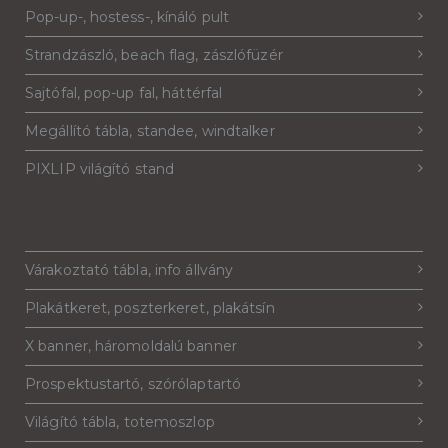
Pop-up-, hostess-, kínáló pult
Strandzászló, beach flag, zászlófüzér
Sajtófal, pop-up fal, háttérfal
Megállító tábla, standee, windtalker
PIXLIP világító stand
Várakoztató tábla, info állvány
Plakátkeret, poszterkeret, plakátsín
X banner, háromoldalú banner
Prospektustartó, szórólaptartó
Világító tábla, totemoszlop