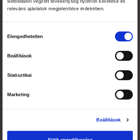
weboldalon végzett tevékenység nyomon követése és
releváns ajánlatok megjelenítése érdekében.
Hozzájárulás
Elengedhetetlen
kiválasztása
Windtalker megállító tábla
143 002 Ft
Beállítások
112 600 Ft
Statisztikai
Marketing
Részletek
Beállítások
Sütik engedélyezése