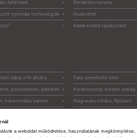
lis feltételek
Rendelés menete
azott nyomdai technológiák
Áruátvétel
 süti?
Adatkezelési tájékoztató
tató tábla, info állvány
Falra szerelhető vitrin
eret, poszterkeret, plakátsín
Kordonoszlop, kordon szalag
r, háromoldalú banner
Mágneses írótába, flipchart
tustartó, szórólaptartó
Plakáttartó állvány
znál
ó tábla, totemoszlop
Krétatábla, krétával írható táb
ználunk a weboldal működtetése, használatának megkönnyítése,
Ads hirdetés
Plexi szórólaptartó, plakáttart