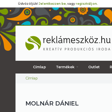
Üdvözöljük!
Jelentkezzen be,
vagy
regisztráljon.
Címlap
Termékek
Outlet
R
Jelenlegi hely
Címlap
MOLNÁR DÁNIEL