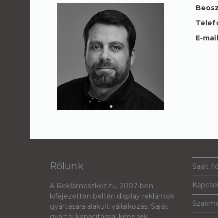
Beosz
Telef
E-mai
Rólunk
Saját fi
Kapcso
A Reklámeszköz.hu 2007-ben
kifejezetten beltéri display reklámok
Szakma
gyártására alakult vállalkozás. Saját
gyártói kapacitással képesek