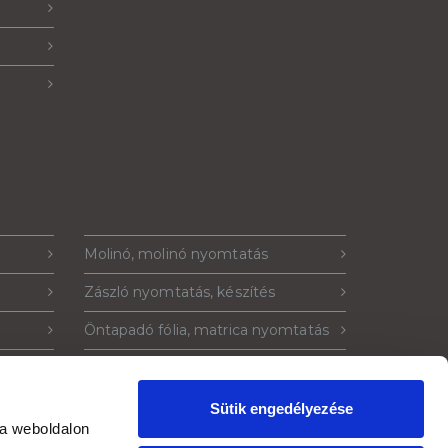
Molinó, molinó nyomtatás
Zászló nyomtatás, készítés
Öntapadó fólia, matrica nyomtatás
Műanyag tábla nyomtatás
la
Kétoldalas műanyag tábla
Sütik engedélyezése
 a weboldalon
ó
Plakát nyomtatás