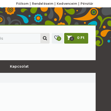
Fiókom
Rendeléseim
Kedvenceim
Pénztár
0 Ft
0
0
Kapcsolat