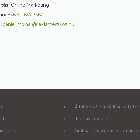
tás:
Online Marketing
on:
+36 30 637 3360
l:
daniel.molnar@reklameszkoz.hu
ók
Általános Szerződési Feltétel
lat
Jogi nyilatkozat
i szótár
Grafikai anyagleadás, paramé