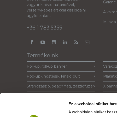
Garanciá
vagyunk rövid határidővel,
versenyképes árakkal kiszolgálni
Alkalm
ügyfeleinket.
Mi az a
+36 1 783 5355
Termékeink
Roll-up, roll-up banner
Várakoz
Pop-up-, hostess-, kínáló pult
Plakátk
Strandzászló, beach flag, zászlófüzér
X banne
Sajtófal, pop-up fal, háttérfal
Prospek
Ez a weboldal sütiket has
Megállító tábla, standee, windtalker
Világít
A weboldalon sütiket has
PIXLIP világító stand
Google 