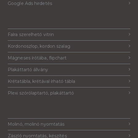
Google Ads hirdetés
Falra szerelhető vitrin
Kordonoszlop, kordon szalag
Mágneses írótába, flipchart
Plakáttartó állvány
Krétatábla, krétával írható tábla
Plexi szórólaptartó, plakáttartó
Molinó, molinó nyomtatás
Zászló nyomtatás, készítés