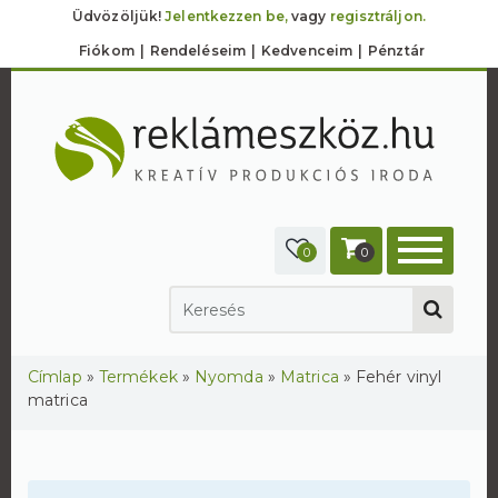
Üdvözöljük!
Jelentkezzen be,
vagy
regisztráljon.
Fiókom
Rendeléseim
Kedvenceim
Pénztár
0
0
Jelenlegi hely
Címlap
»
Termékek
»
Nyomda
»
Matrica
»
Fehér vinyl
matrica