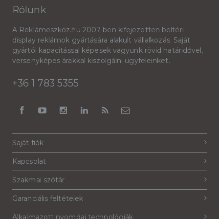
Rólunk
A Reklámeszköz.hu 2007-ben kifejezetten beltéri
display reklámok gyártására alakult vállalkozás. Saját
gyártói kapacitással képesek vagyunk rövid határidővel,
versenyképes árakkal kiszolgálni ügyfeleinket.
+36 1 783 5355
Saját fiók
Kapcsolat
Szakmai szótár
Garanciális feltételek
Alkalmazott nyomdai technológiák