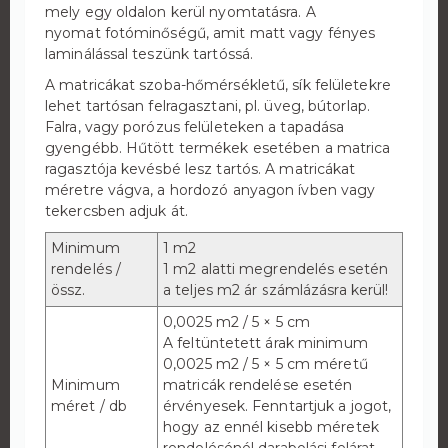
mely egy oldalon kerül nyomtatásra. A
nyomat fotóminőségű, amit matt vagy fényes
laminálással teszünk tartóssá.
A matricákat szoba-hőmérsékletű, sík felületekre
lehet tartósan felragasztani, pl. üveg, bútorlap.
Falra, vagy porózus felületeken a tapadása
gyengébb. Hűtött termékek esetében a matrica
ragasztója kevésbé lesz tartós. A matricákat
méretre vágva, a hordozó anyagon ívben vagy
tekercsben adjuk át.
Minimum
1 m2
rendelés /
1 m2 alatti megrendelés esetén
össz.
a teljes m2 ár számlázásra kerül!
0,0025 m2 / 5 × 5 cm
A feltüntetett árak minimum
0,0025 m2 / 5 × 5 cm méretű
Minimum
matricák rendelése esetén
méret / db
érvényesek. Fenntartjuk a jogot,
hogy az ennél kisebb méretek
rendelésénél darabolási felárat