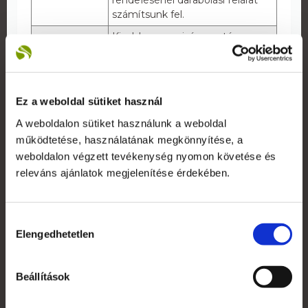
számítsunk fel.
Kisebb mennyiség esetén a
nyomdakész anyag ellenőrzését,
befogadását követően 5
Gyártási idő
munkanap.
Nagyobb mennyiség esetén
Ez a weboldal sütiket használ
kérje ajánlatunkat!
A weboldalon sütiket használunk a weboldal
100 mikron vinyl fólia + 80
működtetése, használatának megkönnyítése, a
mikron laminálás
weboldalon végzett tevékenység nyomon követése és
Alapanyag
Matt vagy fényes laminálással is
releváns ajánlatok megjelenítése érdekében.
rendelhető. Kérjük rendelésnél
jelezze igényét!
Maximális
135 cm (tekercs szélesség)
Hozzájárulás
széleség
Elengedhetetlen
kiválasztása
Nyomat
Egyoldalas, 4+0
Technológia
Oldószeres (UV álló)
Beállítások
Alapanyag + Nyomtatás +
Az ár
Laminálás + Egyszerű