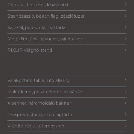
Pop-up-, hostess-, kínáló pult
Strandzászló, beach flag, zászlófüzér
Sajtófal, pop-up fal, háttérfal
Megállító tábla, standee, windtalker
PIXLIP világító stand
Várakoztató tábla, info állvány
Plakátkeret, poszterkeret, plakátsín
X banner, háromoldalú banner
Prospektustartó, szórólaptartó
Világító tábla, totemoszlop