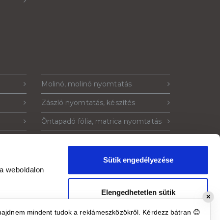
Molinó, molinó nyomtatás
Zászló nyomtatás, készítés
Öntapadó fólia, matrica nyomtatás
Műanyag tábla nyomtatás
la
Kétoldalas műanyag tábla
Sütik engedélyezése
 a weboldalon
ó
Plakát nyomtatás
Elengedhetetlen sütik
✕
engedélyezése
majdnem mindent tudok a reklámeszközökről. Kérdezz bátran 😊