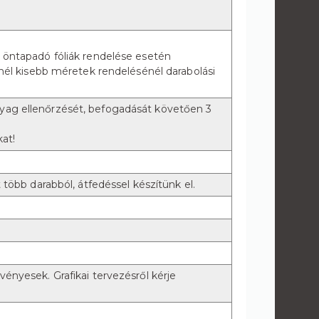
 öntapadó fóliák rendelése esetén
nél kisebb méretek rendelésénél darabolási
ag ellenőrzését, befogadását követően 3
at!
több darabból, átfedéssel készítünk el.
nyesek. Grafikai tervezésről kérje