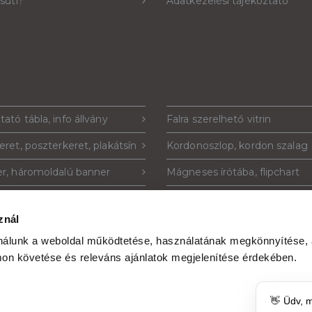
 süti?
Adatkezelési tájékoztató
tató tábla, info állvány
Falra szerelhető vitrin
eret, poszterkeret, plakátsín
Kordonoszlop, kordon szalag
r, háromoldalú banner
Mágneses írótába, flipchart
tustartó, szórólaptartó
Plakáttartó állvány
znál
ó tábla, totemoszlop
Krétatábla, krétával írható táb
ználunk a weboldal működtetése, használatának megkönnyítése,
Ads hirdetés
Plexi szórólaptartó, plakáttart
on követése és releváns ajánlatok megjelenítése érdekében.
👋 Üdv, 