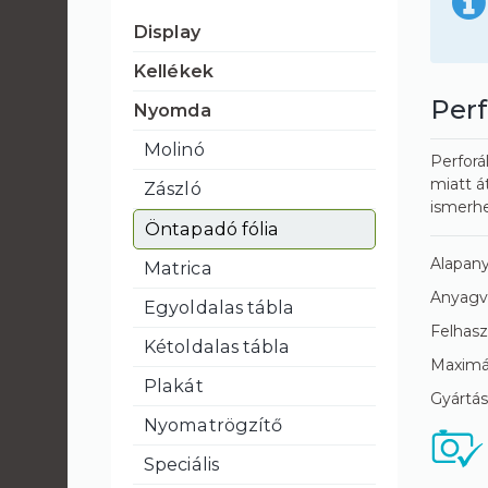
Display
Kellékek
Perf
Nyomda
Molinó
Perforá
miatt á
Zászló
ismerhe
Öntapadó fólia
Alapan
Matrica
Anyagv
Egyoldalas tábla
Felhasz
Kétoldalas tábla
Maximál
Plakát
Gyártási
Nyomatrögzítő
Speciális