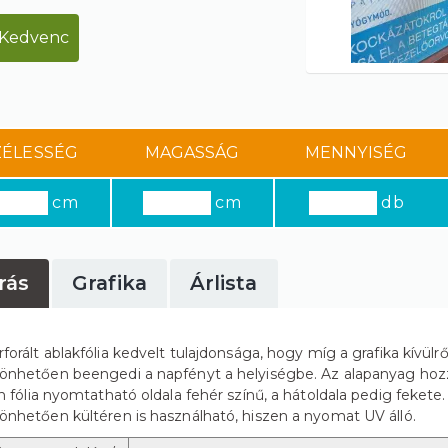
Kedvenc
ZÉLESSÉG
MAGASSÁG
MENNYISÉG
cm
cm
db
rás
Grafika
Árlista
rforált ablakfólia kedvelt tulajdonsága, hogy míg a grafika kívülrő
önhetően beengedi a napfényt a helyiségbe. Az alapanyag ho
on fólia nyomtatható oldala fehér színű, a hátoldala pedig feket
önhetően kültéren is használható, hiszen a nyomat UV álló.