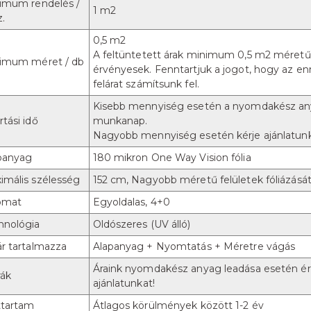
imum rendelés /
1 m2
z.
0,5 m2
A feltüntetett árak minimum 0,5 m2 méretű
imum méret / db
érvényesek. Fenntartjuk a jogot, hogy az en
felárat számítsunk fel.
Kisebb mennyiség esetén a nyomdakész any
tási idő
munkanap.
Nagyobb mennyiség esetén kérje ajánlatunk
panyag
180 mikron One Way Vision fólia
imális szélesség
152 cm, Nagyobb méretű felületek fóliázását 
omat
Egyoldalas, 4+0
hnológia
Oldószeres (UV álló)
ár tartalmazza
Alapanyag + Nyomtatás + Méretre vágás
Áraink nyomdakész anyag leadása esetén érvé
rák
ajánlatunkat!
ttartam
Átlagos körülmények között 1-2 év