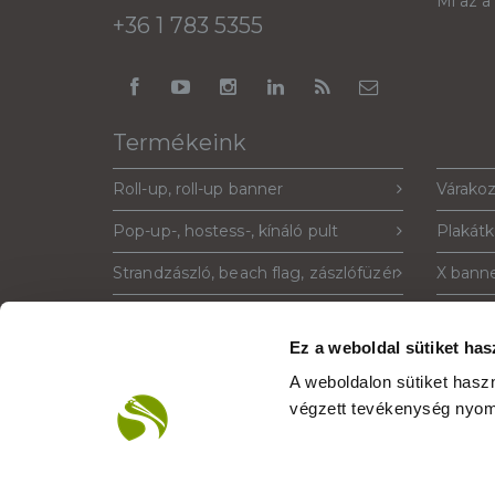
Mi az a
+36 1 783 5355
Termékeink
Roll-up, roll-up banner
Várakoz
Pop-up-, hostess-, kínáló pult
Plakátk
Strandzászló, beach flag, zászlófüzér
X banne
Sajtófal, pop-up fal, háttérfal
Prospek
Ez a weboldal sütiket has
Megállító tábla, standee, windtalker
Világít
A weboldalon sütiket has
PIXLIP világító stand
Google 
végzett tevékenység nyom