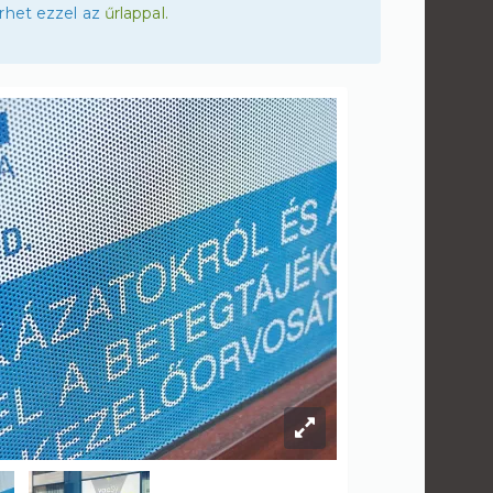
rhet ezzel az
űrlappal.