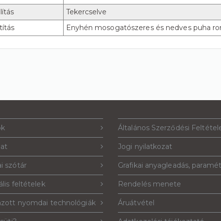
lítás
Tekercselve
títás
Enyhén mosogatószeres és nedves puha rong
ók
Általános Szerződési Feltétel
lat
Jogi nyilatkozat
i szótár
Grafikai anyagleadás, paramé
lis feltételek
Rendelés menete
azott nyomdai technológiák
Áruátvétel