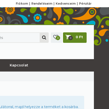
Fiókom
Rendeléseim
Kedvenceim
Pénztár
0 Ft
0
0
Kapcsolat
látorral, majd helyezze a terméket a kosárba.