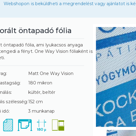
Webshopon is beküldheti a megrendelést vagy ajánlatot is ké
orált öntapadó fólia
lt öntapadó fólia, ami lyukacsos anyaga
tengedi a fényt. One Way Vision fóliaként is
ti.
yag:
Matt One Way Vision
astagság:
180 mikron
nálás:
kültér, beltér
is szélesség:
152 cm
 idő:
3 munkanap