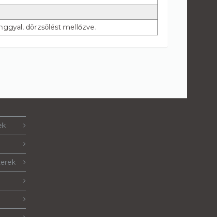
gyal, dörzsölést mellőzve.
ek
terek