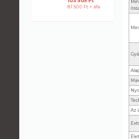
103 505 Ft
Min
81 500 Ft + áfa
öss
Min
Gyár
Ala
Max
Ny
Tec
Az 
Ext
Éle