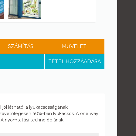
SZÁMÍTÁS
MŰVELET
TÉTEL HOZZÁADÁSA
l jól látható, a lyukacsosságának
zzávetőlegesen 40%-ban lyukacsos. A one way
e. A nyomtatási technológiának