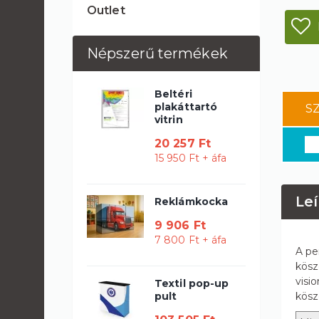
Outlet
Népszerű termékek
Beltéri
plakáttartó
S
vitrin
20 257 Ft
15 950 Ft + áfa
Leí
Reklámkocka
9 906 Ft
7 800 Ft + áfa
A pe
kösz
visi
Textil pop-up
pult
kösz