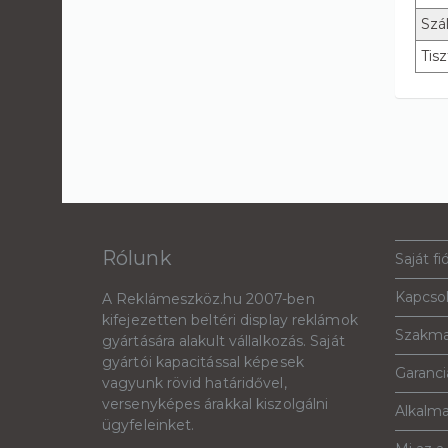
Szál
Tisz
Rólunk
Saját fi
Kapcso
A Reklámeszköz.hu 2007-ben
kifejezetten beltéri display reklámok
Szakma
gyártására alakult vállalkozás. Saját
gyártói kapacitással képesek
Garanciá
vagyunk rövid határidővel,
versenyképes árakkal kiszolgálni
Alkalm
ügyfeleinket.