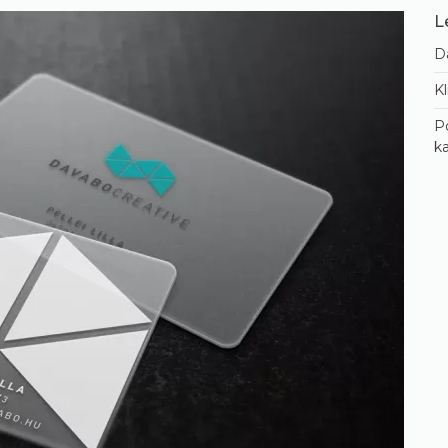
L
D
Kl
Po
k