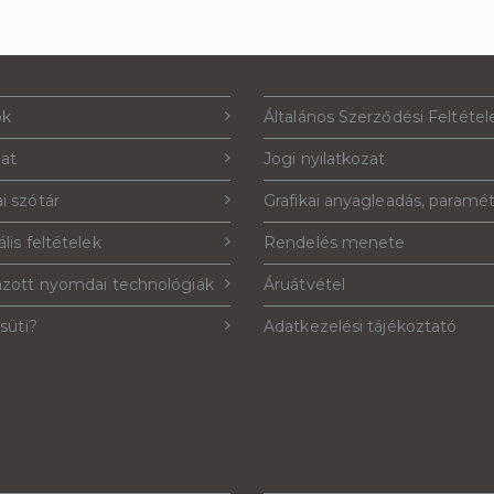
ók
Általános Szerződési Feltétel
lat
Jogi nyilatkozat
i szótár
Grafikai anyagleadás, paramé
lis feltételek
Rendelés menete
azott nyomdai technológiák
Áruátvétel
 süti?
Adatkezelési tájékoztató