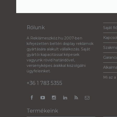
Rólunk
Saját fi
Kapcso
A Reklámeszköz.hu 2007-ben
kifejezetten beltéri display reklámok
Szakma
gyártására alakult vállalkozás. Saját
gyártói kapacitással képesek
Garanciá
vagyunk rövid határidővel,
versenyképes árakkal kiszolgálni
Alkalm
ügyfeleinket.
Mi az a
+36 1 783 5355
Termékeink