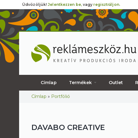
Üdvözöljük!
Jelentkezzen be,
vagy
regisztráljon.
Címlap
Termékek
Outlet
R
Jelenlegi hely
Címlap
»
Portfólió
DAVABO CREATIVE