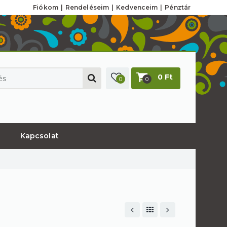
Fiókom
Rendeléseim
Kedvenceim
Pénztár
0 Ft
0
0
Kapcsolat