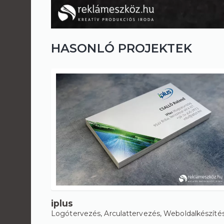
HASONLÓ PROJEKTEK
iplus
Logótervezés
,
Arculattervezés
,
Weboldalkészíté