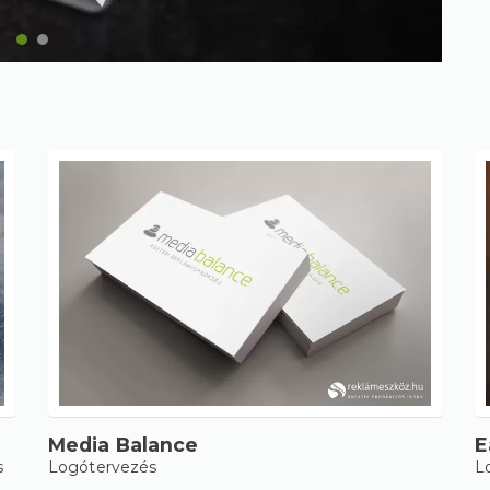
Media Balance
E
s
Logótervezés
L