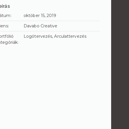
eírás
átum:
október 15, 2019
iens:
Davabo Creative
rtfólió
Logótervezés
Arculattervezés
ategóriák: