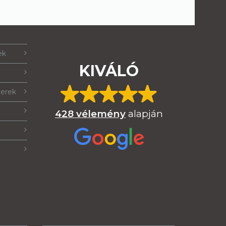
ek
KIVÁLÓ
terek
428 vélemény
alapján