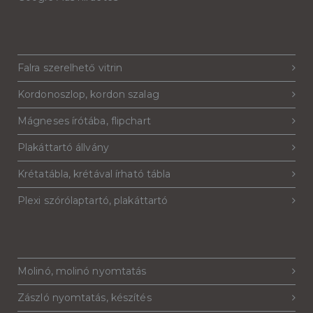
Falra szerelhető vitrin
Kordonoszlop, kordon szalag
Mágneses írótába, flipchart
Plakáttartó állvány
Krétatábla, krétával írható tábla
Plexi szórólaptartó, plakáttartó
Molinó, molinó nyomtatás
Zászló nyomtatás, készítés