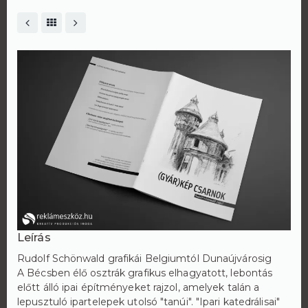
Leírás
Rudolf Schönwald grafikái Belgiumtól Dunaújvárosig
A Bécsben élő osztrák grafikus elhagyatott, lebontás
előtt álló ipai építményeket rajzol, amelyek talán a
lepusztuló ipartelepek utolsó "tanúi". "Ipari katedrálisai"