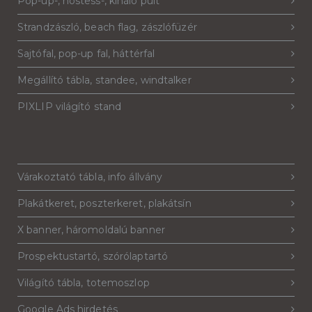
Pop-up-, hostess-, kínáló pult
Strandzászló, beach flag, zászlófüzér
Sajtófal, pop-up fal, háttérfal
Megállító tábla, standee, windtalker
PIXLIP világító stand
Várakoztató tábla, info állvány
Plakátkeret, poszterkeret, plakátsín
X banner, háromoldalú banner
Prospektustartó, szórólaptartó
Világító tábla, totemoszlop
Google Ads hirdetés