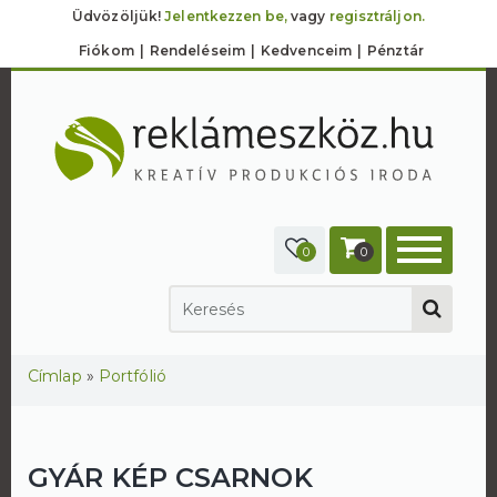
Üdvözöljük!
Jelentkezzen be,
vagy
regisztráljon.
Fiókom
Rendeléseim
Kedvenceim
Pénztár
0
0
Jelenlegi hely
Címlap
»
Portfólió
GYÁR KÉP CSARNOK