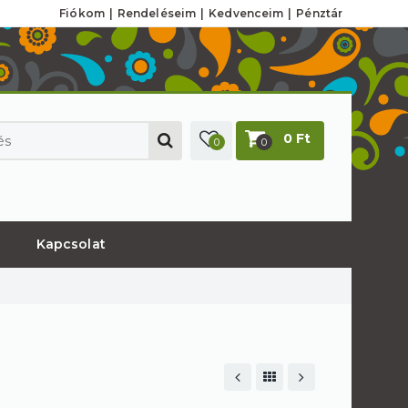
Fiókom
Rendeléseim
Kedvenceim
Pénztár
0 Ft
0
0
Kapcsolat