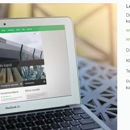
L
D
ka
w
w
D
Kl
T
Po
k