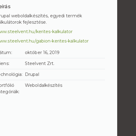
eírás
rupal weboldalkészítés, egyedi termék
lkulátorok fejlesztése.
ww.steelvent.hu/kerites-kalkulator
ww.steelvent.hu/gabion-kerites-kalkulator
átum:
október 16, 2019
iens:
Steelvent Zrt.
echnológia:
Drupal
rtfólió
Weboldalkészítés
ategóriák: