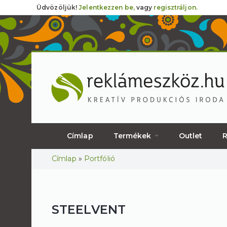
Üdvözöljük!
Jelentkezzen be,
vagy
regisztráljon.
Címlap
Termékek
Outlet
R
Jelenlegi hely
Címlap
»
Portfólió
STEELVENT