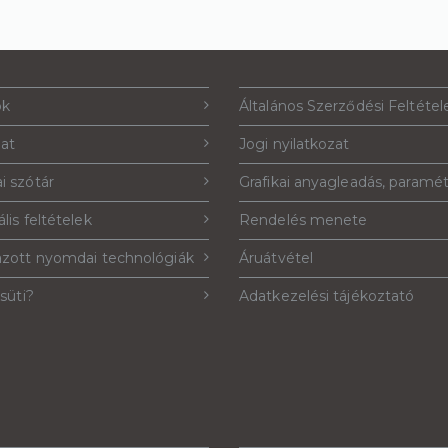
ók
Általános Szerződési Feltétel
lat
Jogi nyilatkozat
i szótár
Grafikai anyagleadás, paramé
lis feltételek
Rendelés menete
azott nyomdai technológiák
Áruátvétel
 süti?
Adatkezelési tájékoztató