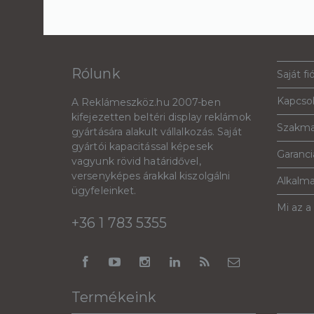
Rólunk
Saját fi
Kapcso
A Reklámeszköz.hu 2007-ben
kifejezetten beltéri display reklámok
Szakma
gyártására alakult vállalkozás. Saját
gyártói kapacitással képesek
Garanciá
vagyunk rövid határidővel,
versenyképes árakkal kiszolgálni
Alkalm
ügyfeleinket.
Mi az a
+36 1 783 5355
Termékeink