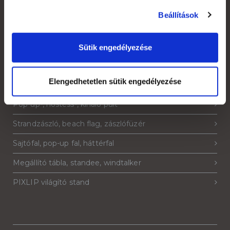
Adatkezelési tájékoztató
Beállítások
Sütik engedélyezése
Termékeink
Elengedhetetlen sütik engedélyezése
Roll-up, roll-up banner
Pop-up-, hostess-, kínáló pult
Strandzászló, beach flag, zászlófüzér
Sajtófal, pop-up fal, háttérfal
Megállító tábla, standee, windtalker
PIXLIP világító stand