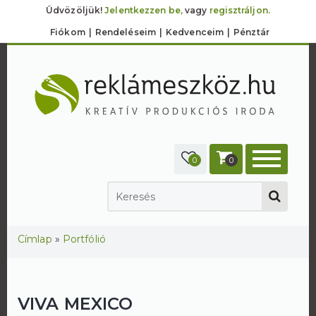
Üdvözöljük!
Jelentkezzen be,
vagy
regisztráljon.
Fiókom
Rendeléseim
Kedvenceim
Pénztár
0
0
Jelenlegi hely
Címlap
»
Portfólió
VIVA MEXICO