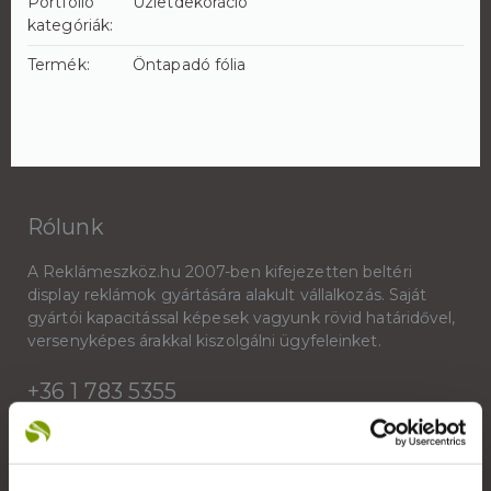
Portfólió
Üzletdekoráció
kategóriák:
Termék:
Öntapadó fólia
Rólunk
A Reklámeszköz.hu 2007-ben kifejezetten beltéri
display reklámok gyártására alakult vállalkozás. Saját
gyártói kapacitással képesek vagyunk rövid határidővel,
versenyképes árakkal kiszolgálni ügyfeleinket.
+36 1 783 5355