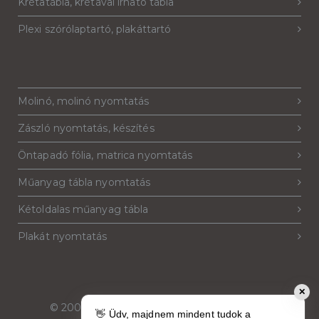
Krétatábla, krétával írható tábla
Plexi szórólaptartó, plakáttartó
Molinó, molinó nyomtatás
Zászló nyomtatás, készítés
Öntapadó fólia, matrica nyomtatás
Műanyag tábla nyomtatás
Kétoldalas műanyag tábla
Plakát nyomtatás
✕
© 2007-2026
Reklámeszköz.hu
. Minden jog
👋 Üdv, majdnem mindent tudok a