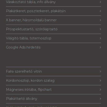
Várakoztató tábla, info állvány
Plakátkeret, poszterkeret, plakátsín
X banner, háromoldalú banner
Prospektustartó, szórólaptartó
Világító tábla, totemoszlop
Google Ads hirdetés
Falra szerelhető vitrin
Kordonoszlop, kordon szalag
Mágneses írótába, flipchart
Plakáttartó állvány