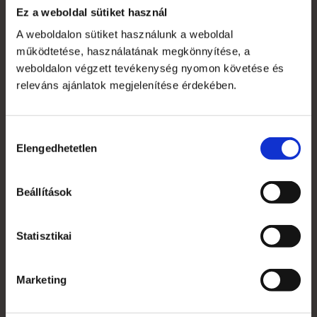
Ez a weboldal sütiket használ
Saját fiók
A weboldalon sütiket használunk a weboldal
Kapcsolat
működtetése, használatának megkönnyítése, a
weboldalon végzett tevékenység nyomon követése és
Szakmai szótár
releváns ajánlatok megjelenítése érdekében.
Garanciális feltételek
Alkalmazott nyomdai technológiák
Hozzájárulás
Elengedhetetlen
kiválasztása
Mi az a süti?
Beállítások
Általános Szerződési Feltételek
Jogi nyilatkozat
Statisztikai
Grafikai anyagleadás, paraméterek
Rendelés menete
Marketing
Áruátvétel