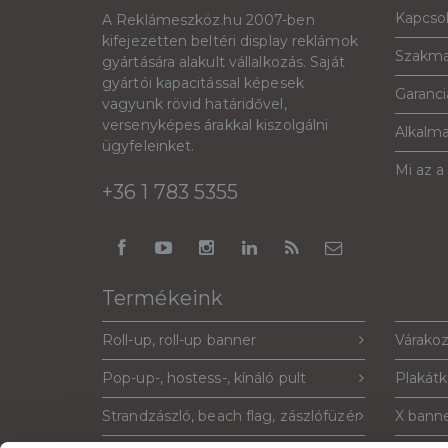
Kapcso
A Reklámeszköz.hu 2007-ben
kifejezetten beltéri display reklámok
Szakma
gyártására alakult vállalkozás. Saját
gyártói kapacitással képesek
Garanciá
vagyunk rövid határidővel,
versenyképes árakkal kiszolgálni
Alkalm
ügyfeleinket.
Mi az a
+36 1 783 5355
Termékeink
Roll-up, roll-up banner
Várakoz
Pop-up-, hostess-, kínáló pult
Plakátk
Strandzászló, beach flag, zászlófüzér
X banne