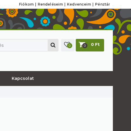
Fiókom
Rendeléseim
Kedvenceim
Pénztár
0 Ft
0
0
Kapcsolat