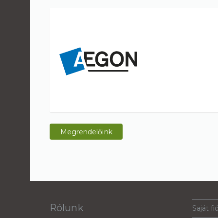
Megrendelőink
Rólunk
Saját fi