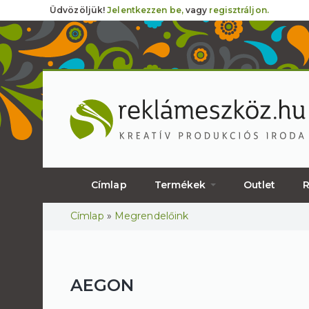
Üdvözöljük!
Jelentkezzen be,
vagy
regisztráljon.
Címlap
Termékek
Outlet
R
Jelenlegi hely
Címlap
»
Megrendelőink
AEGON