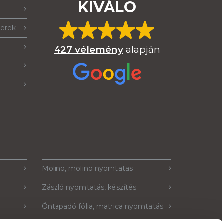
KIVÁLÓ
terek
427 vélemény
alapján
Molinó, molinó nyomtatás
Zászló nyomtatás, készítés
Öntapadó fólia, matrica nyomtatás