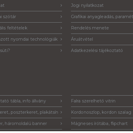
lat
Jogi nyilatkozat
i szótár
Grafikai anyagleadás, paramé
lis feltételek
Rendelés menete
azott nyomdai technológiák
Áruátvétel
 süti?
Adatkezelési tájékoztató
tató tábla, info állvány
Falra szerelhető vitrin
eret, poszterkeret, plakátsín
Kordonoszlop, kordon szalag
r, háromoldalú banner
Mágneses írótába, flipchart