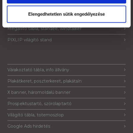
Strandzászló, beach flag, zászlófüzér
Elengedhetetlen sütik engedélyezése
Sajtófal, pop-up fal, háttérfal
Megállító tábla, standee, windtalker
PIXLIP világító stand
Várakoztató tábla, info állvány
Plakátkeret, poszterkeret, plakátsín
X banner, háromoldalú banner
Prospektustartó, szórólaptartó
Világító tábla, totemoszlop
Google Ads hirdetés