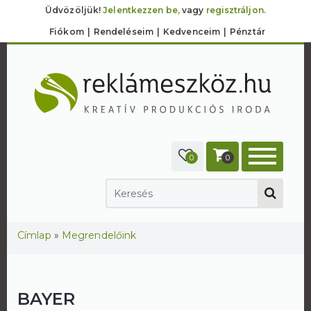
Üdvözöljük!
Jelentkezzen be,
vagy
regisztráljon.
Fiókom
Rendeléseim
Kedvenceim
Pénztár
0
0
Jelenlegi hely
Címlap
»
Megrendelőink
BAYER