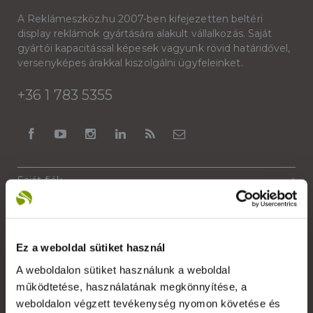
A Reklámeszköz.hu 2007-ben kifejezetten beltéri
display reklámok gyártására alakult vállalkozás. Saját
gyártói kapacitással képesek vagyunk rövid határidővel,
versenyképes árakkal kiszolgálni ügyfeleinket.
+36 1 783 5355
Saját fiók
Kapcsolat
Szakmai szótár
Ez a weboldal sütiket használ
Garanciális feltételek
A weboldalon sütiket használunk a weboldal
Alkalmazott nyomdai technológiák
működtetése, használatának megkönnyítése, a
weboldalon végzett tevékenység nyomon követése és