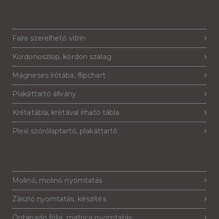
Falra szerelhető vitrin
Kordonoszlop, kordon szalag
Mágneses írótába, flipchart
Plakáttartó állvány
Krétatábla, krétával írható tábla
Plexi szórólaptartó, plakáttartó
Molinó, molinó nyomtatás
Zászló nyomtatás, készítés
Öntapadó fólia, matrica nyomtatás