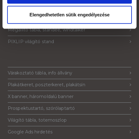
Strandzászló, beach flag, zászlófüzér
Elengedhetetlen sütik engedélyezése
Sajtófal, pop-up fal, háttérfal
Megállító tábla, standee, windtalker
PIXLIP világító stand
Várakoztató tábla, info állvány
Plakátkeret, poszterkeret, plakátsín
X banner, háromoldalú banner
Prospektustartó, szórólaptartó
Világító tábla, totemoszlop
Google Ads hirdetés