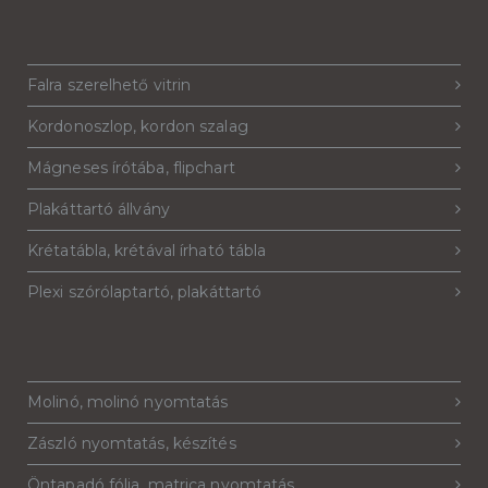
Falra szerelhető vitrin
Kordonoszlop, kordon szalag
Mágneses írótába, flipchart
Plakáttartó állvány
Krétatábla, krétával írható tábla
Plexi szórólaptartó, plakáttartó
Molinó, molinó nyomtatás
Zászló nyomtatás, készítés
Öntapadó fólia, matrica nyomtatás