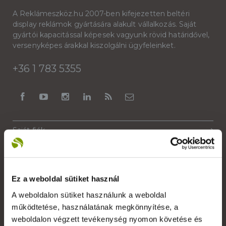
A Reklámeszköz.hu 2007-ben kifejezetten beltéri
display reklámok gyártására alakult vállalkozás. Saját
gyártói kapacitással képesek vagyunk rövid határidővel,
versenyképes árakkal kiszolgálni ügyfeleinket.
+36 1 783 5355
Saját fiók
Kapcsolat
Szakmai szótár
Ez a weboldal sütiket használ
Garanciális feltételek
A weboldalon sütiket használunk a weboldal
Alkalmazott nyomdai technológiák
működtetése, használatának megkönnyítése, a
weboldalon végzett tevékenység nyomon követése és