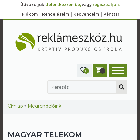
Üdvözöljük!
Jelentkezzen be,
vagy
regisztráljon.
Fiókom
Rendeléseim
Kedvenceim
Pénztár
0
0
Jelenlegi hely
Címlap
»
Megrendelőink
MAGYAR TELEKOM