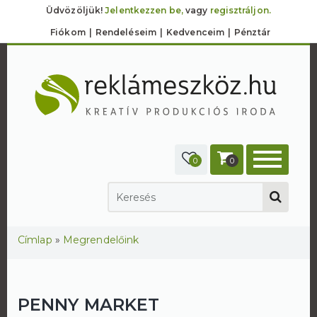
Üdvözöljük!
Jelentkezzen be,
vagy
regisztráljon.
Fiókom
Rendeléseim
Kedvenceim
Pénztár
0
0
Jelenlegi hely
Címlap
»
Megrendelőink
PENNY MARKET