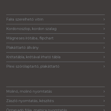
Falra szerelhető vitrin
Kordonoszlop, kordon szalag
Mágneses írótába, flipchart
Plakáttartó állvány
Krétatábla, krétával írható tábla
Plexi szórólaptartó, plakáttartó
Molinó, molinó nyomtatás
Zászló nyomtatás, készítés
Öntapadó fólia, matrica nyomtatás