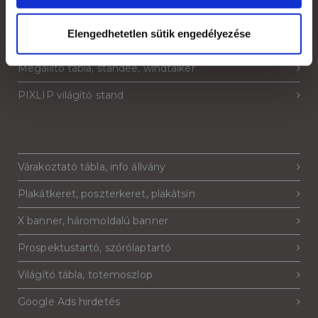
Strandzászló, beach flag, zászlófüzér
Elengedhetetlen sütik engedélyezése
Sajtófal, pop-up fal, háttérfal
Megállító tábla, standee, windtalker
PIXLIP világító stand
Várakoztató tábla, info állvány
Plakátkeret, poszterkeret, plakátsín
X banner, háromoldalú banner
Prospektustartó, szórólaptartó
Világító tábla, totemoszlop
Google Ads hirdetés