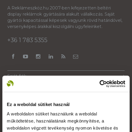
A Reklámeszköz.hu 2007-ben kifejezetten beltéri
display reklámok gyártására alakult vállalkozás. Saját
gyártói kapacitással képesek vagyunk rövid határidővel,
versenyképes árakkal kiszolgálni ügyfeleinket.
+36 1 783 5355
Saját fiók
Kapcsolat
Szakmai szótár
Ez a weboldal sütiket használ
Garanciális feltételek
A weboldalon sütiket használunk a weboldal
Alkalmazott nyomdai technológiák
működtetése, használatának megkönnyítése, a
weboldalon végzett tevékenység nyomon követése és