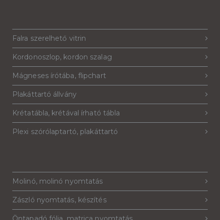
Falra szerelhető vitrin
Kordonoszlop, kordon szalag
Mágneses írótába, flipchart
Plakáttartó állvány
Krétatábla, krétával írható tábla
Plexi szórólaptartó, plakáttartó
Molinó, molinó nyomtatás
Zászló nyomtatás, készítés
Öntapadó fólia, matrica nyomtatás