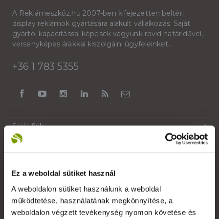
A Reklámeszköz.hu 2007-ben kifejezetten beltéri
display reklámok gyártására alakult vállalkozás. Saját
gyártói kapacitással képesek vagyunk rövid határidővel,
versenyképes árakkal kiszolgálni ügyfeleinket.
+36 1 783 5355
Saját fiók
Kapcsolat
Szakmai szótár
Ez a weboldal sütiket használ
Garanciális feltételek
A weboldalon sütiket használunk a weboldal
Alkalmazott nyomdai technológiák
működtetése, használatának megkönnyítése, a
weboldalon végzett tevékenység nyomon követése és