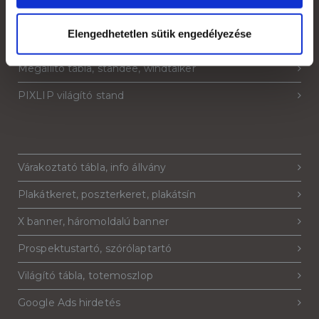
Strandzászló, beach flag, zászlófüzér
Elengedhetetlen sütik engedélyezése
Sajtófal, pop-up fal, háttérfal
Megállító tábla, standee, windtalker
PIXLIP világító stand
Várakoztató tábla, info állvány
Plakátkeret, poszterkeret, plakátsín
X banner, háromoldalú banner
Prospektustartó, szórólaptartó
Világító tábla, totemoszlop
Google Ads hirdetés