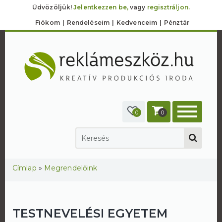
Üdvözöljük!
Jelentkezzen be,
vagy
regisztráljon.
Fiókom
Rendeléseim
Kedvenceim
Pénztár
0
0
Jelenlegi hely
Címlap
»
Megrendelőink
TESTNEVELÉSI EGYETEM