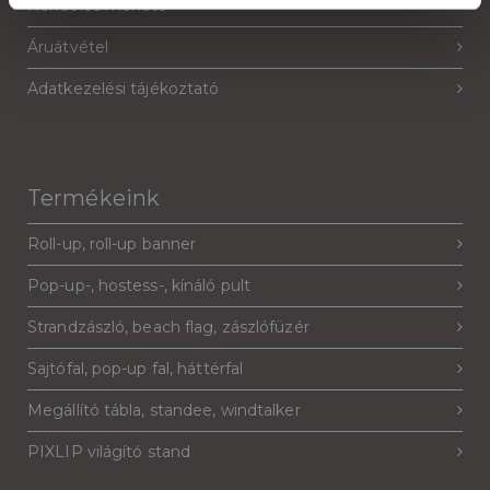
Rendelés menete
Áruátvétel
Adatkezelési tájékoztató
Termékeink
Roll-up, roll-up banner
Pop-up-, hostess-, kínáló pult
Strandzászló, beach flag, zászlófüzér
Sajtófal, pop-up fal, háttérfal
Megállító tábla, standee, windtalker
PIXLIP világító stand