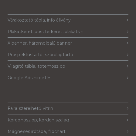
Várakoztató tábla, info állvány
Plakátkeret, poszterkeret, plakátsín
X banner, háromoldalú banner
Prospektustartó, szórólaptartó
Világító tábla, totemoszlop
Google Ads hirdetés
Falra szerelhető vitrin
Kordonoszlop, kordon szalag
Mágneses írótába, flipchart