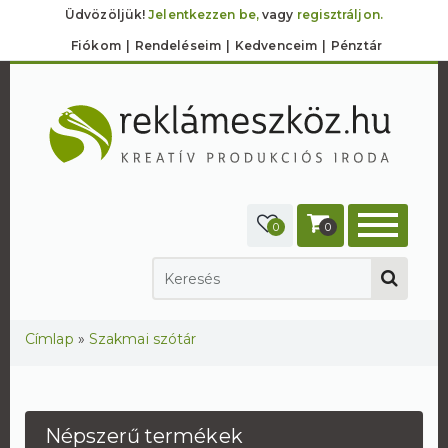
Üdvözöljük!
Jelentkezzen be,
vagy
regisztráljon.
Fiókom
Rendeléseim
Kedvenceim
Pénztár
0
0
Jelenlegi hely
Címlap
»
Szakmai szótár
Népszerű termékek