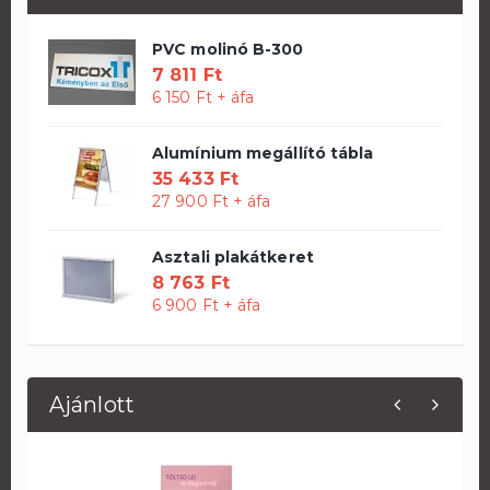
PVC molinó B-300
7 811 Ft
6 150 Ft + áfa
Alumínium megállító tábla
35 433 Ft
27 900 Ft + áfa
Asztali plakátkeret
8 763 Ft
6 900 Ft + áfa
Ajánlott