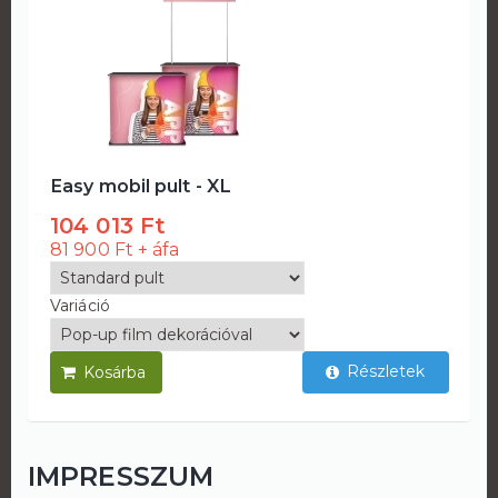
Easy mobil pult - XL
PIXL
104 013 Ft
270
81 900 Ft
212 8
Variáció
Variác
Részletek
IMPRESSZUM