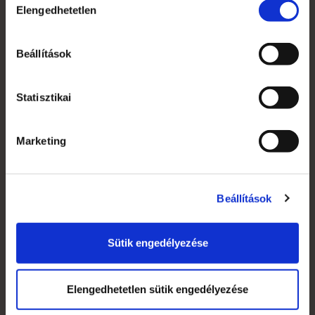
Elengedhetetlen
kiválasztása
Beállítások
Saját fiók
Kapcsolat
Statisztikai
Szakmai szótár
Marketing
Garanciális feltételek
Alkalmazott nyomdai technológiák
Mi az a süti?
Beállítások
Általános Szerződési Feltételek
Sütik engedélyezése
Jogi nyilatkozat
Elengedhetetlen sütik engedélyezése
Grafikai anyagleadás, paraméterek