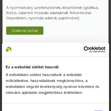
A nyomtatvány szerkesztőinek, készítőinek (grafikus,
fotós), valamint műszaki adataiknak feltüntetése
(terjedelem, nyomdai adatok, papírméret)
Szakmai szótár
Rólunk
Ez a weboldal sütiket használ
A weboldalon sütiket használunk a weboldal
A Reklámeszköz.hu 2007-ben kifejezetten beltéri
működtetése, használatának megkönnyítése, a
display reklámok gyártására alakult vállalkozás. Saját
gyártói kapacitással képesek vagyunk rövid határidővel,
weboldalon végzett tevékenység nyomon követése és
versenyképes árakkal kiszolgálni ügyfeleinket.
releváns ajánlatok megjelenítése érdekében.
+36 1 783 5355
Hozzájárulás