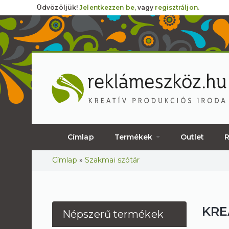
Üdvözöljük!
Jelentkezzen be,
vagy
regisztráljon.
Címlap
Termékek
Outlet
R
Jelenlegi hely
Címlap
»
Szakmai szótár
KRE
Népszerű termékek