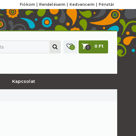
Fiókom
Rendeléseim
Kedvenceim
Pénztár
0 Ft
0
0
Kapcsolat