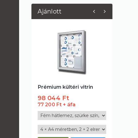
Ajánlott
Prémium kültéri vitrin
98 044 Ft
44 704 F
77 200 Ft
35 200 Ft