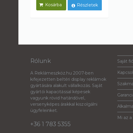
Részletek
Rólunk
Saját fi
Kapcso
A Reklámeszköz.hu 2007-ben
kifejezetten beltéri display reklámok
Szakma
gyártására alakult vállalkozás. Saját
gyártói kapacitással képesek
Garanciá
vagyunk rövid határidővel,
versenyképes árakkal kiszolgálni
Alkalm
ügyfeleinket.
Mi az a
+36 1 783 5355