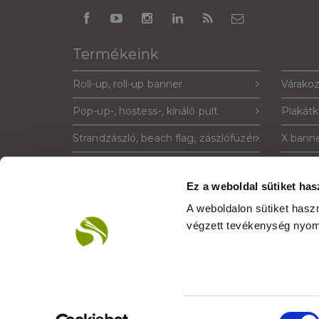
Termékeink
Roll-up, roll-up banner
Várakoz
Pop-up-, hostess-, kínáló pult
Plakátk
Strandzászló, beach flag, zászlófüzér
X banne
Sajtófal, pop-up fal, háttérfal
Prospek
Ez a weboldal sütiket has
Megállító tábla, standee, windtalker
Világít
A weboldalon sütiket has
PIXLIP világító stand
Google 
végzett tevékenység nyom
© 2007-2026
Reklámeszköz.hu
. Minden jog fe
Hozzájárulás