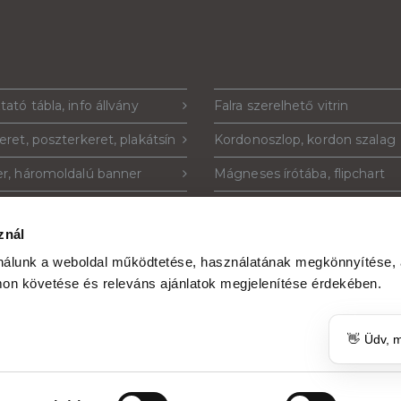
tató tábla, info állvány
Falra szerelhető vitrin
eret, poszterkeret, plakátsín
Kordonoszlop, kordon szalag
r, háromoldalú banner
Mágneses írótába, flipchart
tustartó, szórólaptartó
Plakáttartó állvány
znál
ó tábla, totemoszlop
Krétatábla, krétával írható táb
ználunk a weboldal működtetése, használatának megkönnyítése,
Ads hirdetés
Plexi szórólaptartó, plakáttart
on követése és releváns ajánlatok megjelenítése érdekében.
👋 Üdv, 
nntartva.