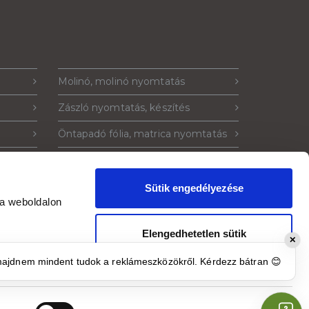
Molinó, molinó nyomtatás
Zászló nyomtatás, készítés
Öntapadó fólia, matrica nyomtatás
Műanyag tábla nyomtatás
la
Kétoldalas műanyag tábla
Sütik engedélyezése
 a weboldalon
ó
Plakát nyomtatás
Elengedhetetlen sütik
✕
engedélyezése
majdnem mindent tudok a reklámeszközökről. Kérdezz bátran 😊