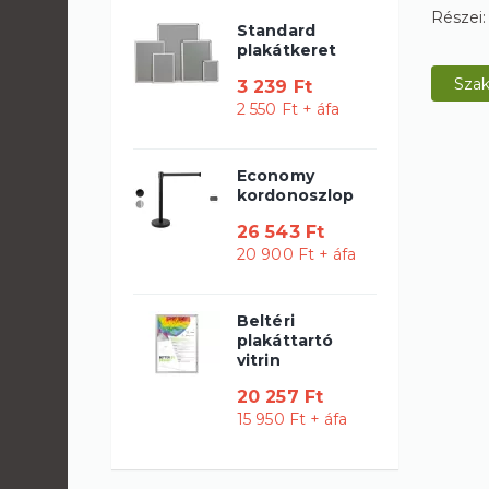
Részei:
Standard
plakátkeret
Szak
3 239 Ft
2 550 Ft + áfa
Economy
kordonoszlop
26 543 Ft
20 900 Ft + áfa
Beltéri
plakáttartó
vitrin
20 257 Ft
15 950 Ft + áfa