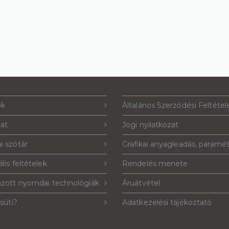
Részletek
Részletek
ók
Általános Szerződési Feltétel
lat
Jogi nyilatkozat
i szótár
Grafikai anyagleadás, paramé
lis feltételek
Rendelés menete
azott nyomdai technológiák
Áruátvétel
 süti?
Adatkezelési tájékoztató