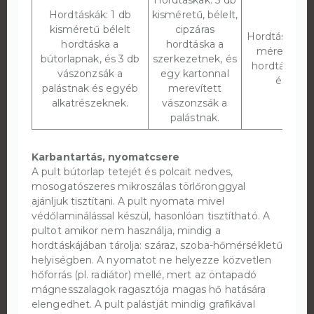
Hordtáskák: 1 db
kisméretű, bélelt,
kisméretű bélelt
cipzáras
Hordtáskák: 
hordtáska a
hordtáska a
méretű béle
bútorlapnak, és 3 db
szerkezetnek, és
hordtáska a
vászonzsák a
egy kartonnal
és a pal
palástnak és egyéb
merevített
alkatrészeknek.
vászonzsák a
palástnak.
Karbantartás, nyomatcsere
A pult bútorlap tetejét és polcait nedves,
mosogatószeres mikroszálas törlőronggyal
ajánljuk tisztítani. A pult nyomata mivel
védőlaminálással készül, hasonlóan tisztítható. A
pultot amikor nem használja, mindig a
hordtáskájában tárolja: száraz, szoba-hőmérsékletű
helyiségben. A nyomatot ne helyezze közvetlen
hőforrás (pl. radiátor) mellé, mert az öntapadó
mágnesszalagok ragasztója magas hő hatására
elengedhet. A pult palástját mindig grafikával