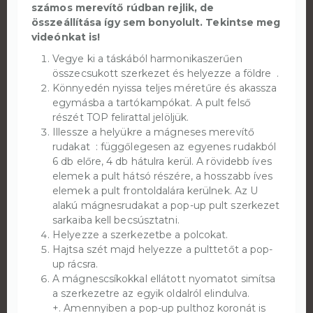
számos merevítő rúdban rejlik, de
összeállítása így sem bonyolult. Tekintse meg
videónkat is!
Vegye ki a táskából harmonikaszerűen
összecsukott szerkezet és helyezze a földre .
Könnyedén nyissa teljes méretűre és akassza
egymásba a tartókampókat. A pult felső
részét TOP felirattal jelöljük.
Illessze a helyükre a mágneses merevítő
rudakat : függőlegesen az egyenes rudakból
6 db előre, 4 db hátulra kerül. A rövidebb íves
elemek a pult hátsó részére, a hosszabb íves
elemek a pult frontoldalára kerülnek. Az U
alakú mágnesrudakat a pop-up pult szerkezet
sarkaiba kell becsúsztatni.
Helyezze a szerkezetbe a polcokat.
Hajtsa szét majd helyezze a pulttetőt a pop-
up rácsra.
A mágnescsíkokkal ellátott nyomatot simítsa
a szerkezetre az egyik oldalról elindulva.
+. Amennyiben a pop-up pulthoz koronát is