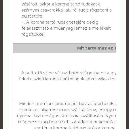
vásárolt, akkor a korona tartó rudakat a
szárnyas csavarokkal, alulról tudja rögzíteni a
pulttetőre.
+. A korona tartó rudak tetejére pedig
felakasztható a műanyag lemez a mellékelt
rögzítőkkel.
Mit tartalmaz az ár?
A pulttető színe választható: világosbarna vagy
fekete színű laminált bútorlapok közül választhat.
Minden prémium pop-up pulthoz alaptartozék a 3 db b
szerkezet alkatrészeinek szállításához, és egy merev
nyomat biztonságos tárolására, szállítására. Nyomat né
mágnesszalag tekercset is átadjuk a dekoráció elkészí
esetén a korona tartó rudak és a korona lemez 