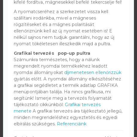
kifelé fordítva, mágnesekkel befelé tekercselje fel!
A nyomatcseréhez a szerkezetet vissza kell
szállítani irodánkba, mivel a mágneses
rögzítéseket és a mágnes polaritását
ellenőriznünk kell az új nyomat esetében is! E
nélkül sajnos nem tudjuk garantálni, hogy az új
nyomat tökéletesen illeszkedik majd a pultra.
Grafikai tervezés pop-up pultra
Számunkra természetes, hogy a nálunk
megrendelt nyomdai termékekhez leadott
nyomdai állományokat
díjmenetesen ellenőrizzük
gyártás előtt. A nyomdai állomány elkészítéséhez
a grafikai segédletet a termék adatlap GRAFIKA
menüpontjában találja. Ha nincs grafikusa, mi
segítünk! Ismerje meg a tervezés folyamatát
tájékoztató cikkünkből:
Grafikai tervezés
menete
A grafikai tervezés ára tájékoztató jellegű,
minden megrendeléshez egyeztetés és egyedi
elbírálás szükséges.
Referenciáink