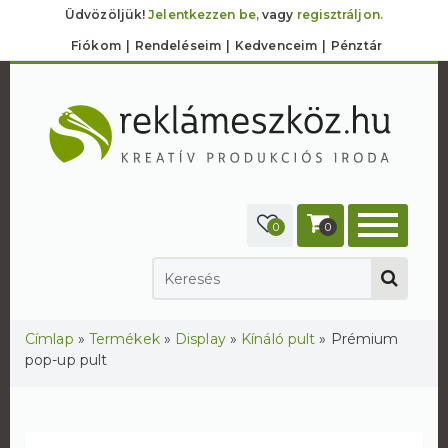
Üdvözöljük!
Jelentkezzen be,
vagy
regisztráljon.
Fiókom
Rendeléseim
Kedvenceim
Pénztár
0
0
Jelenlegi hely
Címlap
»
Termékek
»
Display
»
Kínáló pult
»
Prémium
pop-up pult