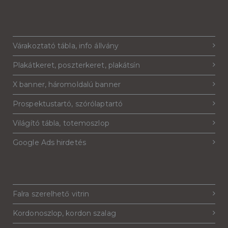
Várakoztató tábla, info állvány
Plakátkeret, poszterkeret, plakátsín
X banner, háromoldalú banner
Prospektustartó, szórólaptartó
Világító tábla, totemoszlop
Google Ads hirdetés
Falra szerelhető vitrin
Kordonoszlop, kordon szalag