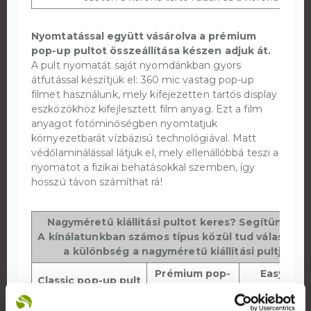
Nyomtatással együtt vásárolva a prémium
pop-up pultot összeállítása készen adjuk át.
A pult nyomatát saját nyomdánkban gyors
átfutással készítjük el: 360 mic vastag pop-up
filmet használunk, mely kifejezetten tartós display
eszközökhöz kifejlesztett film anyag. Ezt a film
anyagot fotóminőségben nyomtatjuk
környezetbarát vízbázisú technológiával. Matt
védőlaminálással látjuk el, mely ellenállóbbá teszi a
nyomatot a fizikai behatásokkal szemben, így
hosszú távon számíthat rá!
Nagyméretű kiállítási pultot keres? Segítünk a 
A kínálatunkban számos típus közül tud választani
a különbség a nagyméretű kiállítási pultjaink 
Prémium pop-
Easy mobi
Classic pop-up pult
up pult
mére
Alumínium rács