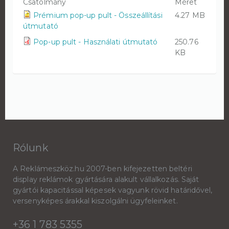
Csatolmány
Méret
Prémium pop-up pult - Összeállítási
4.27 MB
útmutató
Pop-up pult - Használati útmutató
250.76
KB
Rólunk
A Reklámeszköz.hu 2007-ben kifejezetten beltéri
display reklámok gyártására alakult vállalkozás. Saját
gyártói kapacitással képesek vagyunk rövid határidővel,
versenyképes árakkal kiszolgálni ügyfeleinket.
+36 1 783 5355