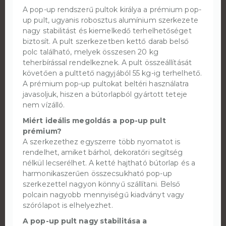
A pop-up rendszerű pultok királya a prémium pop-
up pult, ugyanis robosztus alumínium szerkezete
nagy stabilitást és kiemelkedő terhelhetőséget
biztosít. A pult szerkezetben kettő darab belső
polc található, melyek összesen 20 kg
teherbírással rendelkeznek. A pult összeállítását
követően a pulttető nagyjából 55 kg-ig terhelhető.
A prémium pop-up pultokat beltéri használatra
javasoljuk, hiszen a bútorlapból gyártott teteje
nem vízálló.
Miért ideális megoldás a pop-up pult
prémium?
A szerkezethez egyszerre több nyomatot is
rendelhet, amiket bárhol, dekoratőri segítség
nélkül lecserélhet. A ketté hajtható bútorlap és a
harmonikaszerűen összecsukható pop-up
szerkezettel nagyon könnyű szállítani. Belső
polcain nagyobb mennyiségű kiadványt vagy
szórólapot is elhelyezhet.
A pop-up pult nagy stabilitása a