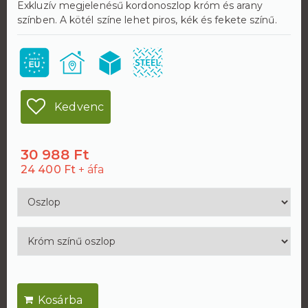
Exkluzív megjelenésű kordonoszlop króm és arany
színben. A kötél színe lehet piros, kék és fekete színű.
Kedvenc
30 988 Ft
24 400 Ft