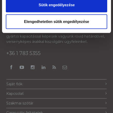
Sütik engedélyezése
Rólunk
Elengedhetetlen sütik engedélyezése
A Reklámeszköz.hu 2007-ben kifejezetten beltéri
display reklámok gyártására alakult vállalkozás. Saját
gyártói kapacitással képesek vagyunk rövid határidővel,
versenyképes árakkal kiszolgálni ügyfeleinket.
+36 1 783 5355
Saját fiók
Kapcsolat
Szakmai szótár
Garanciális feltételek