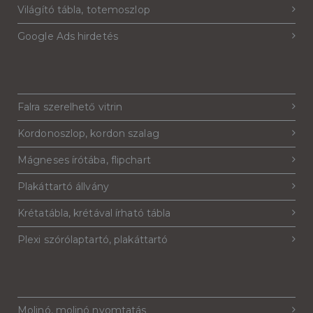
Világító tábla, totemoszlop
Google Ads hirdetés
Falra szerelhető vitrin
Kordonoszlop, kordon szalag
Mágneses írótába, flipchart
Plakáttartó állvány
Krétatábla, krétával írható tábla
Plexi szórólaptartó, plakáttartó
Molinó, molinó nyomtatás