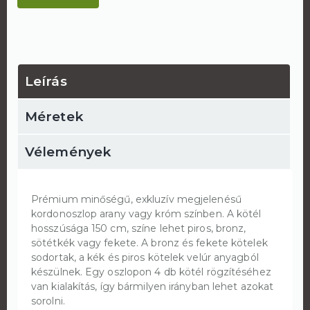
Leírás
Méretek
Vélemények
Prémium minőségű, exkluzív megjelenésű
kordonoszlop arany vagy króm színben. A kötél
hosszúsága 150 cm, színe lehet piros, bronz,
sötétkék vagy fekete. A bronz és fekete kötelek
sodortak, a kék és piros kötelek velúr anyagból
készülnek. Egy oszlopon 4 db kötél rögzítéséhez
van kialakítás, így bármilyen irányban lehet azokat
sorolni.