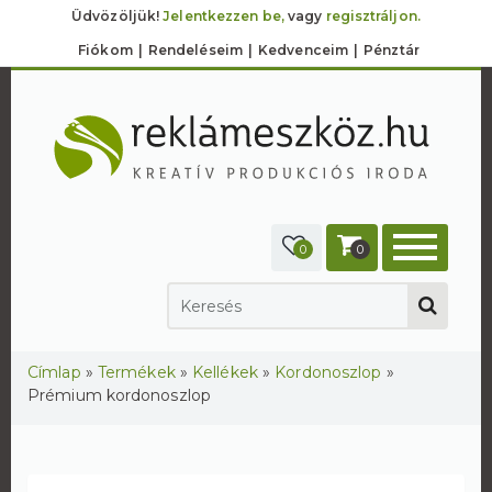
Üdvözöljük!
Jelentkezzen be,
vagy
regisztráljon.
Fiókom
Rendeléseim
Kedvenceim
Pénztár
0
0
Jelenlegi hely
Címlap
»
Termékek
»
Kellékek
»
Kordonoszlop
»
Prémium kordonoszlop