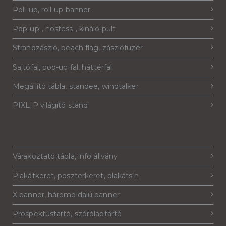
Roll-up, roll-up banner
Pop-up-, hostess-, kínáló pult
Strandzászló, beach flag, zászlófüzér
Sajtófal, pop-up fal, háttérfal
Megállító tábla, standee, windtalker
PIXLIP világító stand
Várakoztató tábla, info állvány
Plakátkeret, poszterkeret, plakátsín
X banner, háromoldalú banner
Prospektustartó, szórólaptartó