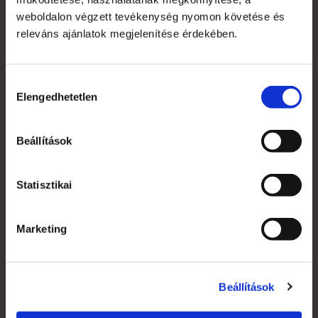
weboldalon végzett tevékenység nyomon követése és
releváns ajánlatok megjelenítése érdekében.
Classic kordonoszlop
21 463 Ft
Hozzájárulás
16 900 Ft
Elengedhetetlen
kiválasztása
Beállítások
Statisztikai
Marketing
Részletek
Beállítások