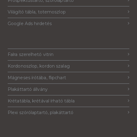
Prospektustartó, szórólaptartó
Világító tábla, totemoszlop
Google Ads hirdetés
Falra szerelhető vitrin
Kordonoszlop, kordon szalag
Mágneses írótába, flipchart
Plakáttartó állvány
Krétatábla, krétával írható tábla
Plexi szórólaptartó, plakáttartó