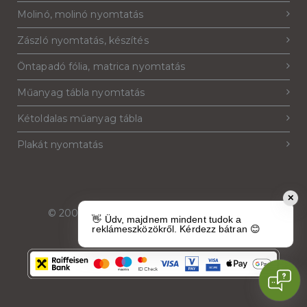
Molinó, molinó nyomtatás
Zászló nyomtatás, készítés
Öntapadó fólia, matrica nyomtatás
Műanyag tábla nyomtatás
Kétoldalas műanyag tábla
Plakát nyomtatás
✕
© 2007-2026
Reklámeszköz.hu
. Minden jog
👋 Üdv, majdnem mindent tudok a
fenntartva.
reklámeszközökről. Kérdezz bátran 😊