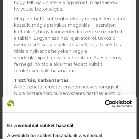
hogy felhívja üzletére a figyelmet, majd záráskor
helyezze biztonságba.
Megfizethető, költséghatékony rétegelt lemezből
készült, mégis praktikus megoldás. Használjon
krétafilcet, hogy könnyedén közvetítse üzeneteit
a táblán. Legyen szó napi ajánlatokról, üdvözlő
üzenetekről vagy bejelentésekről, ez a tökéletes
tábla a nyilvános helyeken vagy a
vendéglátóiparban való használatra. Az Economy
fa megállító tábla alkalmas fedett kültéri
területeken való használatra.
Tisztítás, karbantartás
A krétázható felületet enyhén nedves ronggyal
tudja tisztára törölni. Vegyszeres tisztítás előtt (pl.
alkoholos, klóros tisztítószer) végezzen tesztet,
ugyanis egyes vegyszerek elszínezhetik a
krétafelületet.
Szállítás
Ez a weboldal sütiket használ
A megállító táblákat
országosan bárhova
ki tudjuk
A weboldalon sütiket használunk a weboldal
szállítani rövid időn belül futárszolgálattal, vagy