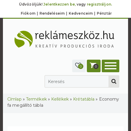
Üdvözöljük!
Jelentkezzen be,
vagy
regisztráljon.
Fiókom
Rendeléseim
Kedvenceim
Pénztár
0
0
Jelenlegi hely
Címlap
»
Termékek
»
Kellékek
»
Krétatábla
»
Economy
fa megállító tábla