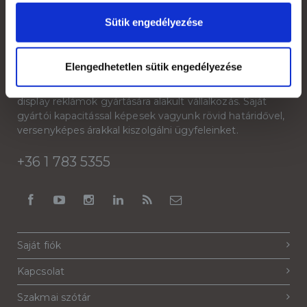
Sütik engedélyezése
Rólunk
Elengedhetetlen sütik engedélyezése
A Reklámeszköz.hu 2007-ben kifejezetten beltéri
display reklámok gyártására alakult vállalkozás. Saját
gyártói kapacitással képesek vagyunk rövid határidővel,
versenyképes árakkal kiszolgálni ügyfeleinket.
+36 1 783 5355
Saját fiók
Kapcsolat
Szakmai szótár