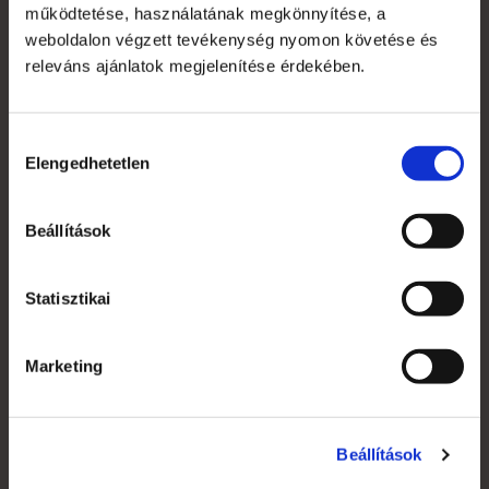
személyesen is átveheti budapesti irodánkban.
működtetése, használatának megkönnyítése, a
weboldalon végzett tevékenység nyomon követése és
Kellékek
releváns ajánlatok megjelenítése érdekében.
Krétafilc készlet - 8 darabos,
fekete táblához
A 8 darabos, vízbázisú filckészlet
Hozzájárulás
fekete színű krétatáblákhoz,
Elengedhetetlen
kiválasztása
illetve sík felületre (pl. üveg,
tükör, porcelán) alkalmazható. A
krétafilc hegye 6 mm-es,
Beállítások
legömbölyített, vagy
megfordítva ék formájú. A
krétafilcek színei: fehér,
Statisztikai
citromsárga, narancssárga,
rózsaszín, piros, világoskék, lila,
élénkzöld.
Marketing
Beállítások