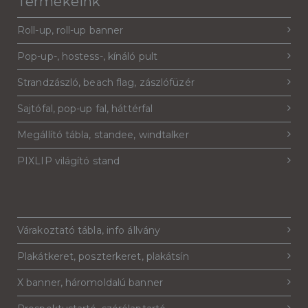
Termékeink
Roll-up, roll-up banner
Pop-up-, hostess-, kínáló pult
Strandzászló, beach flag, zászlófüzér
Sajtófal, pop-up fal, háttérfal
Megállító tábla, standee, windtalker
PIXLIP világító stand
Várakoztató tábla, info állvány
Plakátkeret, poszterkeret, plakátsín
X banner, háromoldalú banner