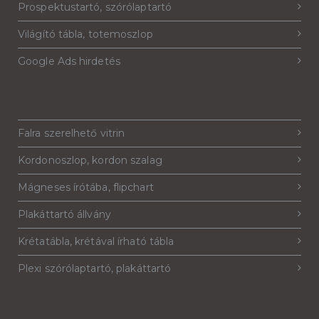
Prospektustartó, szórólaptartó
Világító tábla, totemoszlop
Google Ads hirdetés
Falra szerelhető vitrin
Kordonoszlop, kordon szalag
Mágneses írótába, flipchart
Plakáttartó állvány
Krétatábla, krétával írható tábla
Plexi szórólaptartó, plakáttartó