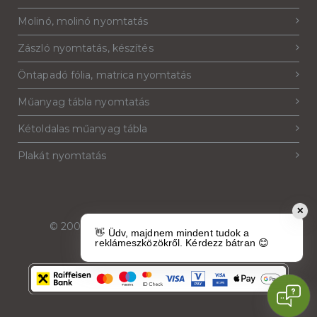
Molinó, molinó nyomtatás
Zászló nyomtatás, készítés
Öntapadó fólia, matrica nyomtatás
Műanyag tábla nyomtatás
Kétoldalas műanyag tábla
Plakát nyomtatás
✕
© 2007-2026
Reklámeszköz.hu
. Minden jog
👋 Üdv, majdnem mindent tudok a
fenntartva.
reklámeszközökről. Kérdezz bátran 😊