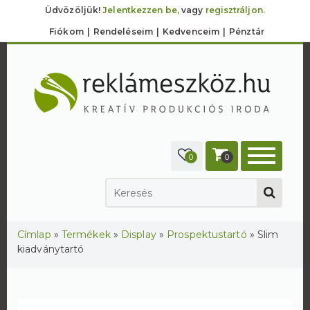
Üdvözöljük!
Jelentkezzen be,
vagy
regisztráljon.
Fiókom
Rendeléseim
Kedvenceim
Pénztár
0
0
Jelenlegi hely
Címlap
»
Termékek
»
Display
»
Prospektustartó
»
Slim
kiadványtartó