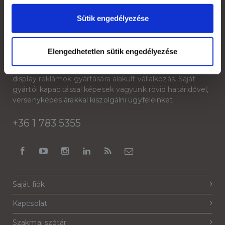
Sütik engedélyezése
Rólunk
Elengedhetetlen sütik engedélyezése
A Reklámeszköz.hu 2007-ben kifejezetten beltéri
display reklámok gyártására alakult vállalkozás. Saját
gyártói kapacitással képesek vagyunk rövid határidővel,
versenyképes árakkal kiszolgálni ügyfeleinket.
+36 1 783 5355
Saját fiók
Kapcsolat
Szakmai szótár