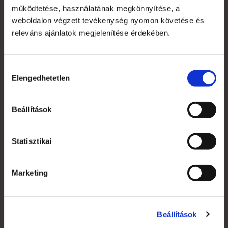
működtetése, használatának megkönnyítése, a
weboldalon végzett tevékenység nyomon követése és
releváns ajánlatok megjelenítése érdekében.
Rack kiadványtartó
Hozzájárulás
151 257 Ft
Elengedhetetlen
kiválasztása
119 100 Ft
Beállítások
Statisztikai
Marketing
Részletek
Beállítások