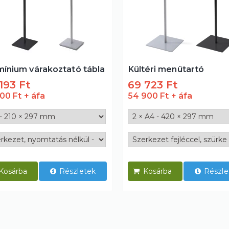
mínium várakoztató tábla
Kültéri menütartó
193 Ft
69 723 Ft
900 Ft
54 900 Ft
Részletek
Részle