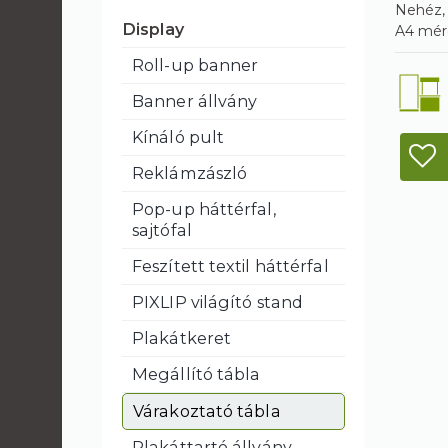
Nehéz, 
Display
A4 mére
Roll-up banner
Banner állvány
Kínáló pult
Reklámzászló
Pop-up háttérfal,
sajtófal
Feszített textil háttérfal
PIXLIP világító stand
Plakátkeret
Megállító tábla
Várakoztató tábla
Plakáttartó állvány