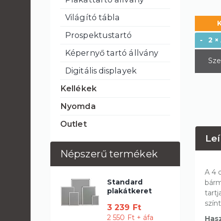
Világító tábla
Prospektustartó
-
2 ×
Képernyő tartó állvány
Sze
Digitális displayek
Kellékek
Nyomda
Outlet
Leí
Népszerű termékek
A 4 
Standard
bárm
plakátkeret
tart
színt
3 239 Ft
2 550 Ft + áfa
Hasz