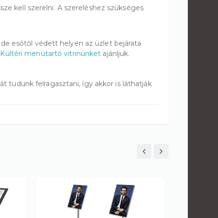
össze kell szerelni. A szereléshez szükséges
 de esőtől védett helyen az üzlet bejárata
t
Kültéri menütartó vitrinünket
ajánljuk.
t tudunk felragasztani, így akkor is láthatják