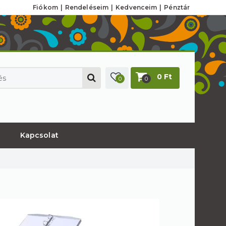
Fiókom
Rendeléseim
Kedvenceim
Pénztár
0 Ft
0
0
Kapcsolat