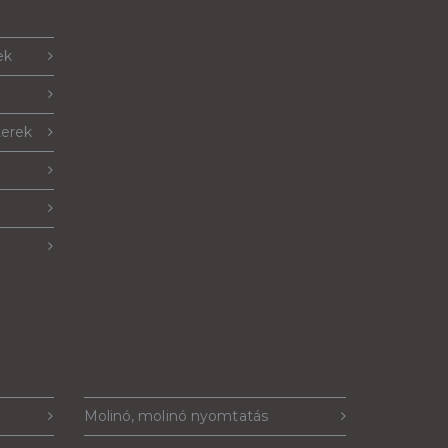
ek
terek
Molinó, molinó nyomtatás