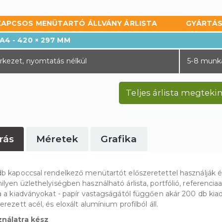
KAPCSOS MENÜTARTÓ ÁLLVÁNY ÁRLISTA
GYÁRTÁS
 A4 - 420 × 297 MM
rkezet, nyomtatás nélkül
5-8 munk
Teljes árlista megteki
rás
Méretek
Grafika
db kapoccsal rendelkező menütartót előszeretettel használják 
ilyen üzlethelyiségben használható árlista, portfólió, referenci
ja a kiadványokat - papír vastagságától függően akár 200 db kiad
erezett acél, és eloxált alumínium profilból áll.
nálatra kész