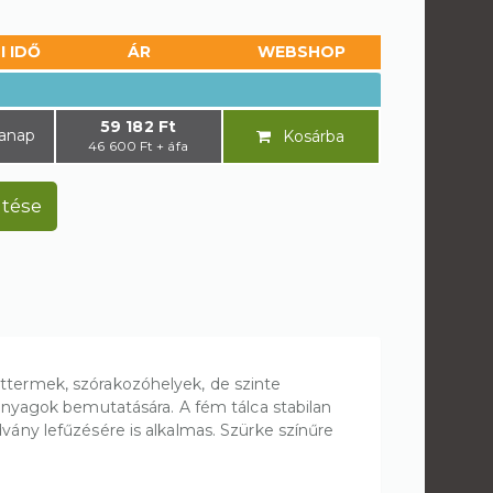
I IDŐ
ÁR
WEBSHOP
59 182 Ft
anap
46 600 Ft + áfa
ntése
éttermek, szórakozóhelyek, de szinte
aanyagok bemutatására. A fém tálca stabilan
vány lefűzésére is alkalmas. Szürke színűre