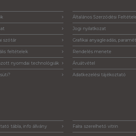
ók
Általános Szerződési Feltétel
lat
Jogi nyilatkozat
i szótár
Grafikai anyagleadás, paramé
lis feltételek
Rendelés menete
azott nyomdai technológiák
Áruátvétel
 süti?
Adatkezelési tájékoztató
tató tábla, info állvány
Falra szerelhető vitrin