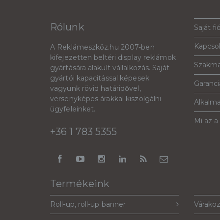
Rólunk
Saját fi
Kapcso
A Reklámeszköz.hu 2007-ben
kifejezetten beltéri display reklámok
Szakma
gyártására alakult vállalkozás. Saját
gyártói kapacitással képesek
Garanciá
vagyunk rövid határidővel,
versenyképes árakkal kiszolgálni
Alkalm
ügyfeleinket.
Mi az a
+36 1 783 5355
Termékeink
Roll-up, roll-up banner
Várakoz