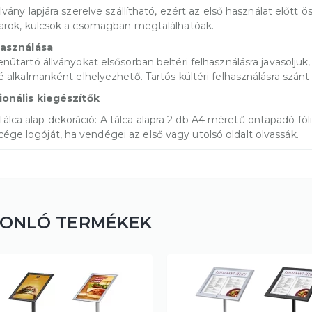
llvány lapjára szerelve szállítható, ezért az első használat előtt 
arok, kulcsok a csomagban megtalálhatóak.
használása
nütartó állványokat elsősorban beltéri felhasználásra javasoljuk,
é alkalmanként elhelyezhető. Tartós kültéri felhasználásra szán
onális kiegészítők
Tálca alap dekoráció: A tálca alapra 2 db A4 méretű öntapadó fóliá
cége logóját, ha vendégei az első vagy utolsó oldalt olvassák.
ONLÓ TERMÉKEK