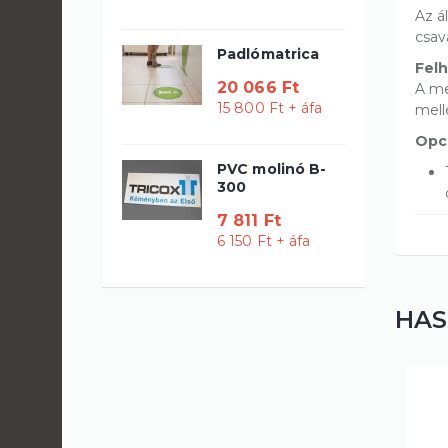
Az á
csav
Padlómatrica
Fel
20 066 Ft
A me
15 800 Ft + áfa
mell
Opci
PVC molinó B-
300
7 811 Ft
6 150 Ft + áfa
HAS