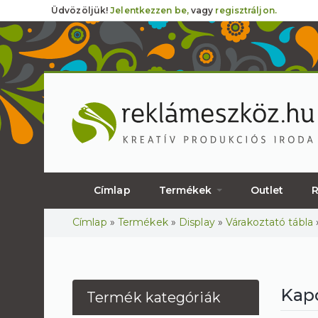
Üdvözöljük!
Jelentkezzen be,
vagy
regisztráljon.
Címlap
Termékek
Outlet
R
Jelenlegi hely
Címlap
»
Termékek
»
Display
»
Várakoztató tábla
Kapc
Termék kategóriák