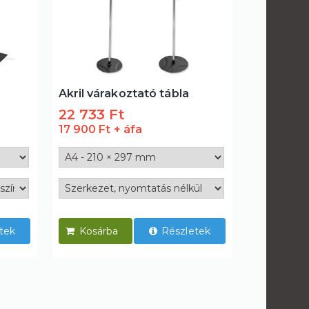
Akril várakoztató tábla
22 733 Ft
17 900 Ft
tek
Részletek