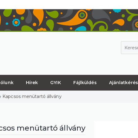
ólunk
Hírek
GYIK
Fájlküldés
Ajánlatkérés
»
Kapcsos menütartó állvány
sos menütartó állvány