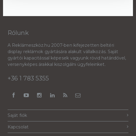
Rólunk
A Reklámeszköz.hu 2007-ben kifejezetten beltéri
display reklámok gyártására alakult vállalkozás. Saját
gyártói kapacitással képesek vagyunk rövid határidővel,
versenyképes árakkal kiszolgálni ügyfeleinket.
+36 1 783 5355
Saját fiók
Kapcsolat