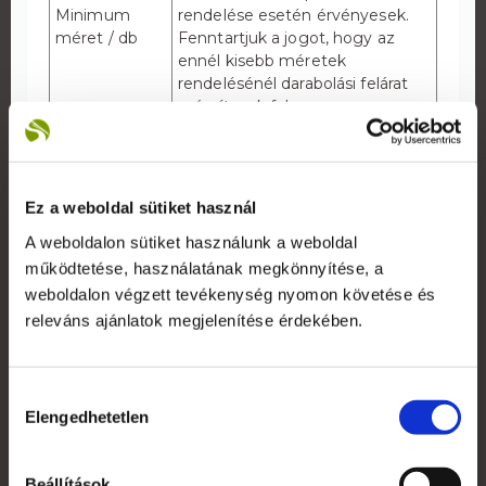
Minimum
rendelése esetén érvényesek.
méret / db
Fenntartjuk a jogot, hogy az
ennél kisebb méretek
rendelésénél darabolási felárat
számítsunk fel.
Kisebb mennyiség esetén a
nyomdakész anyag ellenőrzését,
befogadását követően 3
Gyártási idő
Ez a weboldal sütiket használ
munkanap.
Nagyobb mennyiség esetén
A weboldalon sütiket használunk a weboldal
kérje ajánlatunkat!
működtetése, használatának megkönnyítése, a
Matt, 70 mikron vastag
weboldalon végzett tevékenység nyomon követése és
Alapanyag
homokfúvott fólia
releváns ajánlatok megjelenítése érdekében.
126 cm, Nagyobb méretű
felületek fóliázását több
Maximális
darabból, átfedés nélkül,
Hozzájárulás
széleség
egymáshoz illesztéssel készítjük
Elengedhetetlen
kiválasztása
el.
Nyomat
-
Beállítások