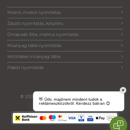
Molinó, molinó nyomtatás
Zászló nyomtatás, készítés
Öntapadó fólia, matrica nyomtatás
Műanyag tábla nyomtatás
Kétoldalas műanyag tábla
Plakát nyomtatás
✕
© 2007-2026
Reklámeszköz.hu
. Minden jog
👋 Üdv, majdnem mindent tudok a
fenntartva.
reklámeszközökről. Kérdezz bátran 😊