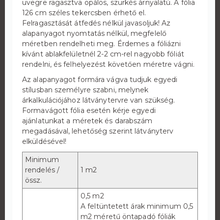
üvegre ragasztva opálos, szürkés árnyalatú. A fólia
126 cm széles tekercsben érhető el.
Felragasztását átfedés nélkül javasoljuk! Az
alapanyagot nyomtatás nélkül, megfelelő
méretben rendelheti meg. Érdemes a fóliázni
kívánt ablakfelületnél 2-2 cm-rel nagyobb fóliát
rendelni, és felhelyezést követően méretre vágni.
Az alapanyagot formára vágva tudjuk egyedi
stílusban személyre szabni, melynek
árkalkulációjához látványtervre van szükség.
Formavágott fólia esetén kérje egyedi
ajánlatunkat a méretek és darabszám
megadásával, lehetőség szerint látványterv
elküldésével!
Minimum
rendelés /
1 m2
össz.
0,5 m2
A feltüntetett árak minimum 0,5
m2 méretű öntapadó fóliák