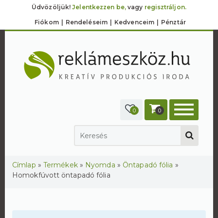
Üdvözöljük!
Jelentkezzen be,
vagy
regisztráljon.
Fiókom
Rendeléseim
Kedvenceim
Pénztár
0
0
Jelenlegi hely
Címlap
»
Termékek
»
Nyomda
»
Öntapadó fólia
»
Homokfúvott öntapadó fólia