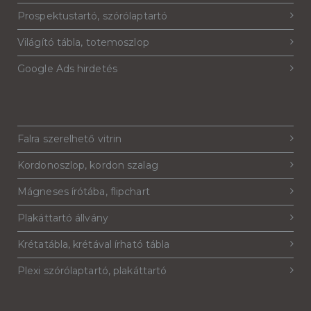
Prospektustartó, szórólaptartó
Világító tábla, totemoszlop
Google Ads hirdetés
Falra szerelhető vitrin
Kordonoszlop, kordon szalag
Mágneses írótába, flipchart
Plakáttartó állvány
Krétatábla, krétával írható tábla
Plexi szórólaptartó, plakáttartó