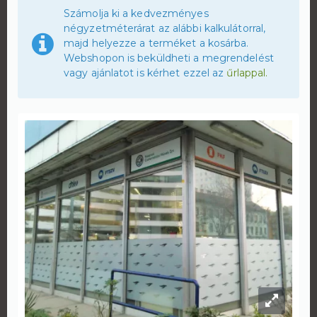
Számolja ki a kedvezményes
négyzetméterárat az alábbi kalkulátorral,
majd helyezze a terméket a kosárba.
Webshopon is beküldheti a megrendelést
vagy ajánlatot is kérhet ezzel az
űrlappal.