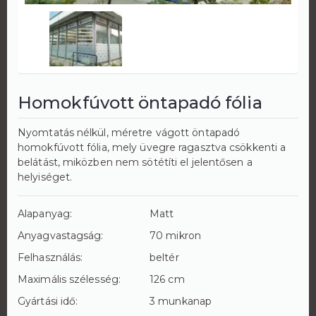
Homokfúvott öntapadó fólia
Nyomtatás nélkül, méretre vágott öntapadó
homokfúvott fólia, mely üvegre ragasztva csökkenti a
belátást, miközben nem sötétíti el jelentősen a
helyiséget.
Alapanyag:
Matt
Anyagvastagság:
70 mikron
Felhasználás:
beltér
Maximális szélesség:
126 cm
Gyártási idő:
3 munkanap