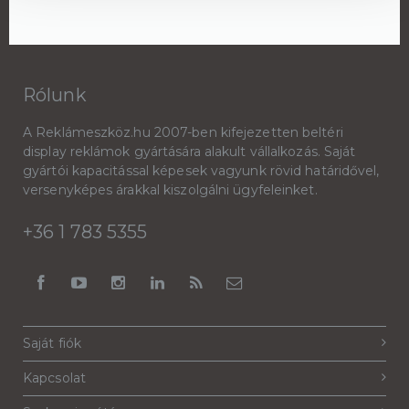
Rólunk
A Reklámeszköz.hu 2007-ben kifejezetten beltéri
display reklámok gyártására alakult vállalkozás. Saját
gyártói kapacitással képesek vagyunk rövid határidővel,
versenyképes árakkal kiszolgálni ügyfeleinket.
+36 1 783 5355
Saját fiók
Kapcsolat