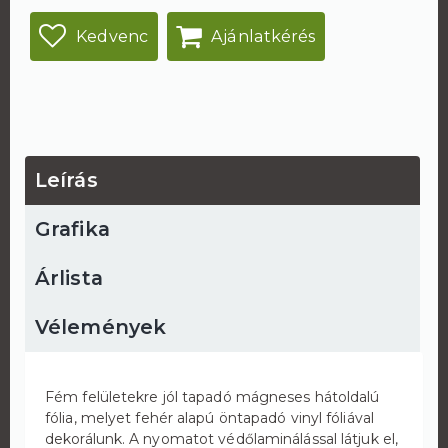
Kedvenc
Ajánlatkérés
Leírás
Grafika
Árlista
Vélemények
Fém felületekre jól tapadó mágneses hátoldalú
fólia, melyet fehér alapú öntapadó vinyl fóliával
dekorálunk. A nyomatot védőlaminálással látjuk el,