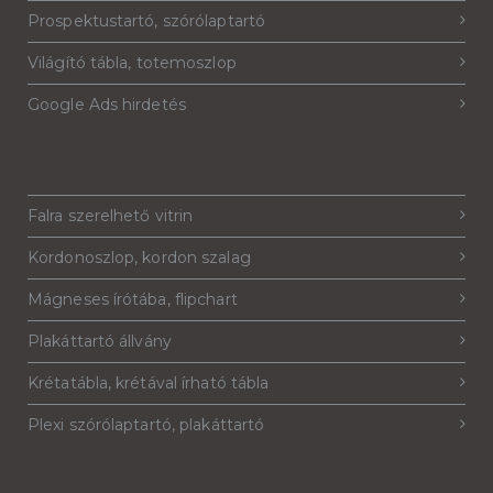
Prospektustartó, szórólaptartó
Világító tábla, totemoszlop
Google Ads hirdetés
Falra szerelhető vitrin
Kordonoszlop, kordon szalag
Mágneses írótába, flipchart
Plakáttartó állvány
Krétatábla, krétával írható tábla
Plexi szórólaptartó, plakáttartó