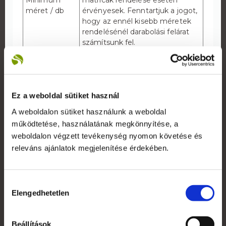
méret / db
érvényesek. Fenntartjuk a jogot,
hogy az ennél kisebb méretek
rendelésénél darabolási felárat
számítsunk fel.
Kisebb mennyiség esetén a
nyomdakész anyag ellenőrzését,
befogadását követően 5
Gyártási idő
munkanap.
Ez a weboldal sütiket használ
Nagyobb mennyiség esetén
kérje ajánlatunkat!
A weboldalon sütiket használunk a weboldal
működtetése, használatának megkönnyítése, a
850 mikron mágnesfólia + 100
weboldalon végzett tevékenység nyomon követése és
mikron vinyl fólia + 80 mikron
releváns ajánlatok megjelenítése érdekében.
laminálás
Alapanyag
Matt vagy fényes laminálással is
rendelhető. Kérjük rendelésnél
jelezze igényét!
Hozzájárulás
Elengedhetetlen
kiválasztása
Maximális
61,5 cm (tekercs szélesség)
széleség
Nyomat
Egyoldalas, 4+0
Beállítások