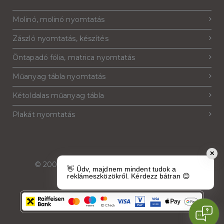
Molinó, molinó nyomtatás
Zászló nyomtatás, készítés
Öntapadó fólia, matrica nyomtatás
Műanyag tábla nyomtatás
Kétoldalas műanyag tábla
Plakát nyomtatás
✕
© 2007-2026
Reklámeszköz.hu
. Minden jog
👋 Üdv, majdnem mindent tudok a
fenntartva.
reklámeszközökről. Kérdezz bátran 😊