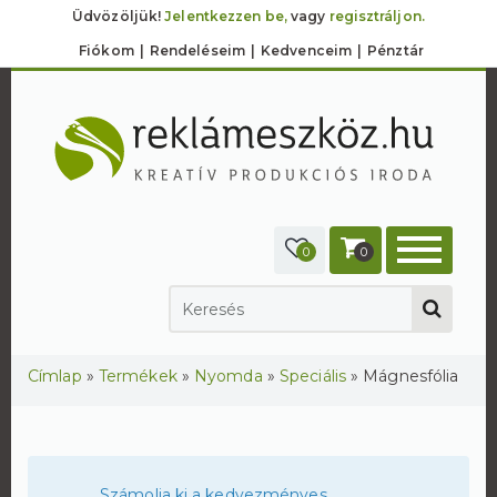
Üdvözöljük!
Jelentkezzen be,
vagy
regisztráljon.
Fiókom
Rendeléseim
Kedvenceim
Pénztár
0
0
Jelenlegi hely
Címlap
»
Termékek
»
Nyomda
»
Speciális
»
Mágnesfólia
Számolja ki a kedvezményes