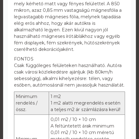
mely kérhető matt vagy fényes felülettel. A 850
mikron, azaz 0,85 mm vastagságú mágnesfólia a
legvastagabb mágneses fólia, melynek tapadása
elég erős ahhoz, hogy akár autókra is
alkalmazható legyen. Ezen kívül nagyon jól
használható mágneses írótáblákhoz vagy egyéb
fém displayek, fém szekrények, hűtőszekrények
cserélhető dekorációjaként.
FONTOS
Csak függőleges felületeken használható. Autóra
csak városi közlekedésre ajánljuk (kb 80km/h
sebességig), alkalmi kihelyezésre: télen, vagy
esőben, autómosásnál nem javasoljuk használatát.
Minimum
1 m2
rendelés /
1 m2 alatti megrendelés esetén
össz.
a teljes m2 ár számlázásra kerül!
0,01 m2 / 10 × 10 cm
A feltüntetett árak minimum
0,01 m2 / 10 × 10 cm méretű
Minimum
matricák rendelése esetén