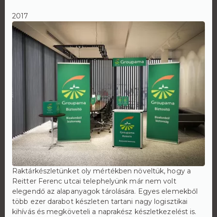
2017
Raktárkészletünket oly mértékben növeltük, hogy a
Reitter Ferenc utcai telephelyünk már nem volt
elegendő az alapanyagok tárolására. Egyes elemekből
több ezer darabot készleten tartani nagy logisztikai
kihívás és megköveteli a naprakész készletkezelést is.