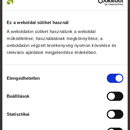
+36 1 783 5355
Ez a weboldal sütiket használ
A weboldalon sütiket használunk a weboldal
működtetése, használatának megkönnyítése, a
Saját fiók
weboldalon végzett tevékenység nyomon követése és
releváns ajánlatok megjelenítése érdekében.
Kapcsolat
Szakmai szótár
Hozzájárulás
Garanciális feltételek
Elengedhetetlen
kiválasztása
Alkalmazott nyomdai technológiák
Beállítások
Mi az a süti?
Statisztikai
Általános Szerződési Feltételek
Jogi nyilatkozat