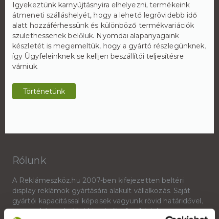
Igyekeztünk karnyújtásnyira elhelyezni, termékeink
átmeneti szálláshelyét, hogy a lehető legrövidebb idő
alatt hozzáférhessünk és különböző termékvariációk
születhessenek belőlük. Nyomdai alapanyagaink
készletét is megemeltük, hogy a gyártó részlegünknek,
így Ügyfeleinknek se kelljen beszállítói teljesítésre
várniuk.
Történetünk
Rólunk
A Reklámeszköz.hu 2007-ben kifejezetten beltéri
display reklámok gyártására alakult vállalkozás. Saját
gyártói kapacitással képesek vagyunk rövid határidővel,
versenyképes árakkal kiszolgálni ügyfeleinket.