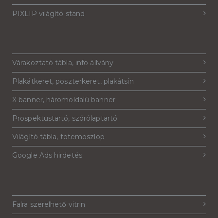
PIXLIP világító stand
Várakoztató tábla, info állvány
Plakátkeret, poszterkeret, plakátsín
X banner, háromoldalú banner
Prospektustartó, szórólaptartó
Világító tábla, totemoszlop
Google Ads hirdetés
Falra szerelhető vitrin