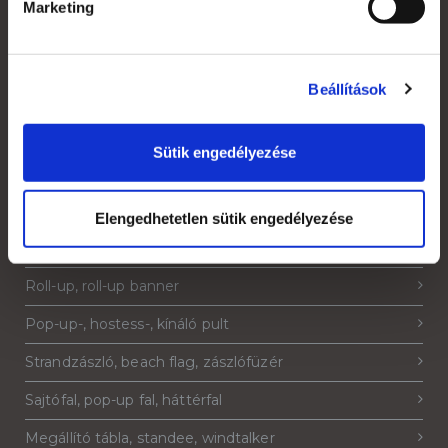
Marketing
Grafikai anyagleadás, paraméterek
Rendelés menete
Beállítások
Áruátvétel
Adatkezelési tájékoztató
Sütik engedélyezése
Elengedhetetlen sütik engedélyezése
Termékeink
Roll-up, roll-up banner
Pop-up-, hostess-, kínáló pult
Strandzászló, beach flag, zászlófüzér
Sajtófal, pop-up fal, háttérfal
Megállító tábla, standee, windtalker