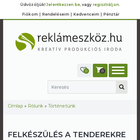
Üdvözöljük!
Jelentkezzen be,
vagy
regisztráljon.
Fiókom
Rendeléseim
Kedvenceim
Pénztár
0
0
Jelenlegi hely
Címlap
»
Rólunk
»
Történetünk
FELKÉSZÜLÉS A TENDEREKRE