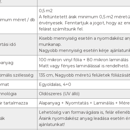
z.
0,5 m2
A feltüntetett árak minimum 0,5 m2 méretű
imum méret / db
érvényesek. Fenntartjuk a jogot, hogy az en
felárat számítsunk fel.
Kisebb mennyiség esetén a nyomdakész any
tási idő
munkanap.
Nagyobb mennyiség esetén kérje ajánlatunk
100 mikron vinyl fólia + 80 mikron laminálás
panyag
Matt vagy fényes laminálással is rendelhető.
imális szélesség
135 cm, Nagyobb méretű felületek fóliázását 
omat
Egyoldalas, 4+0
hnológia
Oldószeres (UV álló)
ár tartalmazza
Alapanyag + Nyomtatás + Laminálás + Mére
Lehetőség van formavágásra is, felár ellené
rák
Áraink nyomdakész anyag leadása esetén érvé
ajánlatunkat!