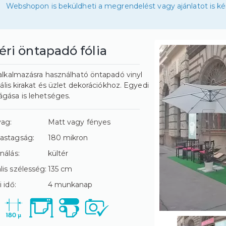
Webshopon is beküldheti a megrendelést vagy ajánlatot is ké
éri öntapadó fólia
 alkalmazásra használható öntapadó vinyl
deális kirakat és üzlet dekorációkhoz. Egyedi
gása is lehetséges.
yag:
Matt vagy fényes
astagság:
180 mikron
nálás:
kültér
is szélesség:
135 cm
 idő:
4 munkanap