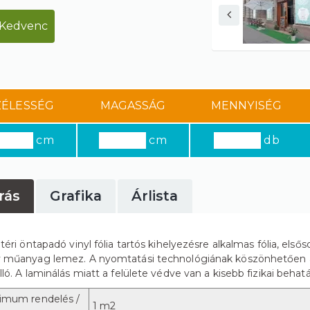
Kedvenc
ZÉLESSÉG
MAGASSÁG
MENNYISÉG
cm
cm
db
rás
Grafika
Árlista
ltéri öntapadó vinyl fólia tartós kihelyezésre alkalmas fólia, első
 műanyag lemez. A nyomtatási technológiának köszönhetően ak
ló. A laminálás miatt a felülete védve van a kisebb fizikai behatás
imum rendelés /
1 m2