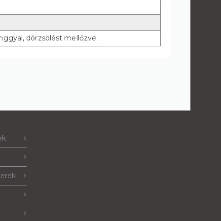
gyal, dörzsölést mellőzve.
ek
terek