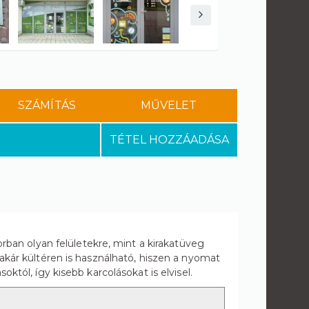
SZÁMÍTÁS
MŰVELET
TÉTEL HOZZÁADÁSA
sorban olyan felületekre, mint a kirakatüveg
ár kültéren is használható, hiszen a nyomat
októl, így kisebb karcolásokat is elvisel.