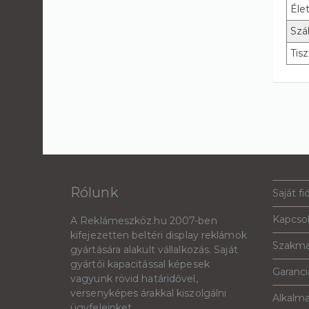
Éle
Szál
Tisz
Rólunk
Saját fi
Kapcso
A Reklámeszköz.hu 2007-ben
kifejezetten beltéri display reklámok
Szakma
gyártására alakult vállalkozás. Saját
gyártói kapacitással képesek
Garanciá
vagyunk rövid határidővel,
versenyképes árakkal kiszolgálni
Alkalm
ügyfeleinket.