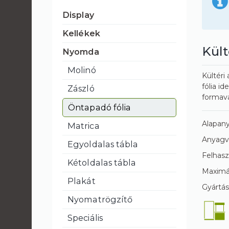
Display
Kellékek
Kült
Nyomda
Molinó
Kültéri
fólia i
Zászló
formavá
Öntapadó fólia
Alapan
Matrica
Anyagv
Egyoldalas tábla
Felhasz
Kétoldalas tábla
Maximál
Plakát
Gyártási
Nyomatrögzítő
Speciális