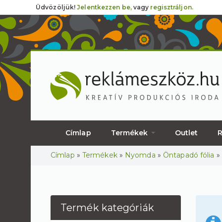
Üdvözöljük!
Jelentkezzen be,
vagy
regisztráljon.
Címlap
Termékek
Outlet
R
Jelenlegi hely
Címlap
»
Termékek
»
Nyomda
»
Öntapadó fólia
»
Termék kategóriák