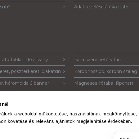
 süti?
Adatkezelési tájékoztató
tató tábla, info állvány
Falra szerelhető vitrin
eret, poszterkeret, plakátsín
Kordonoszlop, kordon szalag
r, háromoldalú banner
Mágneses írótába, flipchart
tustartó, szórólaptartó
Plakáttartó állvány
znál
ó tábla, totemoszlop
Krétatábla, krétával írható táb
ználunk a weboldal működtetése, használatának megkönnyítése,
Ads hirdetés
Plexi szórólaptartó, plakáttart
on követése és releváns ajánlatok megjelenítése érdekében.