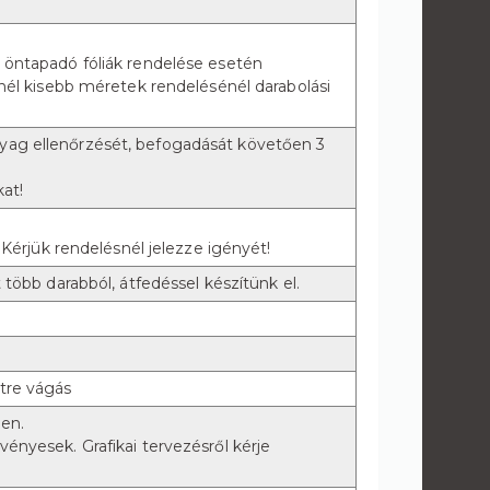
 öntapadó fóliák rendelése esetén
nél kisebb méretek rendelésénél darabolási
ag ellenőrzését, befogadását követően 3
at!
 Kérjük rendelésnél jelezze igényét!
több darabból, átfedéssel készítünk el.
tre vágás
ben.
nyesek. Grafikai tervezésről kérje