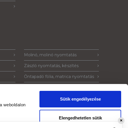
Molinó, molinó nyomtatás
Zászló nyomtatás, készítés
Öntapadó fólia, matrica nyomtatás
Műanyag tábla nyomtatás
la
Kétoldalas műanyag tábla
Sütik engedélyezése
 a weboldalon
ó
Plakát nyomtatás
Elengedhetetlen sütik
✕
engedélyezése