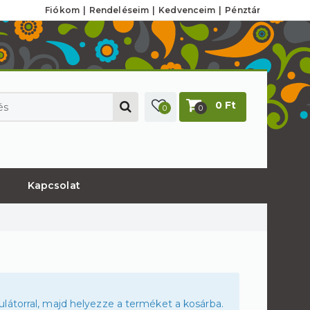
Fiókom
Rendeléseim
Kedvenceim
Pénztár
0 Ft
0
0
Kapcsolat
látorral, majd helyezze a terméket a kosárba.