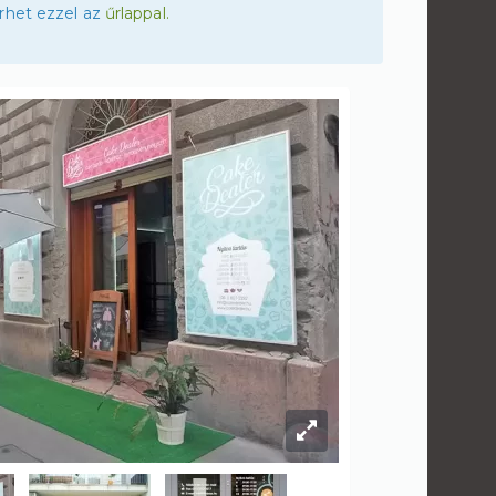
rhet ezzel az
űrlappal.