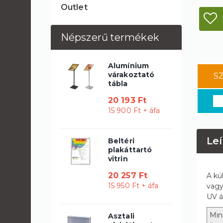
Outlet
Népszerű termékek
Alumínium
várakoztató
S
tábla
20 193 Ft
15 900 Ft + áfa
Leí
Beltéri
plakáttartó
vitrin
20 257 Ft
A kü
15 950 Ft + áfa
vagy
UV ál
Min
Asztali