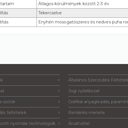
ttartam
Átlagos körülmények között 2-3 év
lítás
Tekercselve
títás
Enyhén mosogatószeres és nedves puha rong
ók
Általános Szerződési Feltétel
lat
Jogi nyilatkozat
i szótár
Grafikai anyagleadás, paramé
lis feltételek
Rendelés menete
azott nyomdai technológiák
Áruátvétel