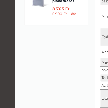
plakátkeret
öss
8 763 Ft
6 900 Ft + áfa
Min
Gyár
Ala
Max
Ny
Tec
Az 
Ext