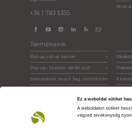
Mi az a
+36 1 783 5355
Termékeink
Roll-up, roll-up banner
Várakoz
Pop-up-, hostess-, kínáló pult
Plakátk
Strandzászló, beach flag, zászlófüzér
X banne
Sajtófal, pop-up fal, háttérfal
Prospek
Ez a weboldal sütiket has
Megállító tábla, standee, windtalker
Világít
A weboldalon sütiket has
PIXLIP világító stand
Google 
végzett tevékenység nyom