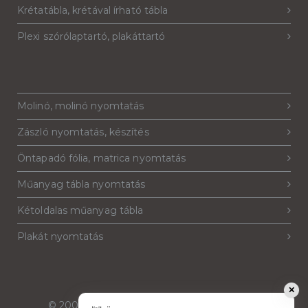
Krétatábla, krétával írható tábla
Plexi szórólaptartó, plakáttartó
Molinó, molinó nyomtatás
Zászló nyomtatás, készítés
Öntapadó fólia, matrica nyomtatás
Műanyag tábla nyomtatás
Kétoldalas műanyag tábla
Plakát nyomtatás
✕
© 2007-2026
Reklámeszköz.hu
. Minden jog