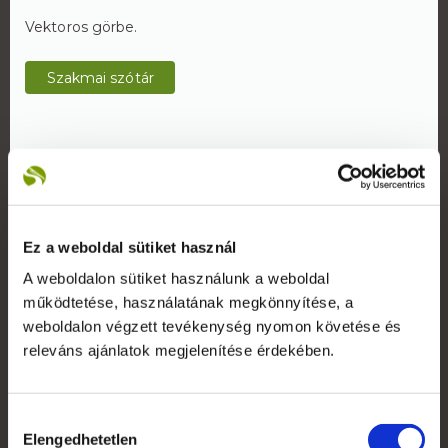
Vektoros görbe.
Szakmai szótár
Rólunk
Ez a weboldal sütiket használ
A Reklámeszköz.hu 2007-ben kifejezetten beltéri
A weboldalon sütiket használunk a weboldal
display reklámok gyártására alakult vállalkozás. Saját
gyártói kapacitással képesek vagyunk rövid határidővel,
működtetése, használatának megkönnyítése, a
versenyképes árakkal kiszolgálni ügyfeleinket.
weboldalon végzett tevékenység nyomon követése és
releváns ajánlatok megjelenítése érdekében.
+36 1 783 5355
Hozzájárulás
Elengedhetetlen
kiválasztása