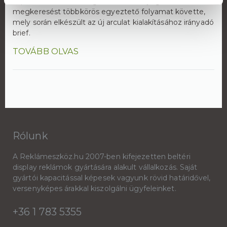
kaptunk felkérést a céges arculatuk újragondolására. A
megkeresést többkörös egyeztető folyamat követte,
mely során elkészült az új arculat kialakításához irányadó
brief.
TOVÁBB OLVAS
Rólunk
A Reklámeszköz.hu 2007-ben kifejezetten beltéri
display reklámok gyártására alakult vállalkozás. Saját
gyártói kapacitással képesek vagyunk rövid határidővel,
versenyképes árakkal kiszolgálni ügyfeleinket.
+36 1 783 5355