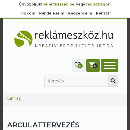
Üdvözöljük!
Jelentkezzen be,
vagy
regisztráljon.
Fiókom
Rendeléseim
Kedvenceim
Pénztár
0
0
Jelenlegi hely
Címlap
ARCULATTERVEZÉS