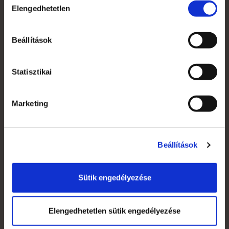
Elengedhetetlen
kiválasztása
Beállítások
Statisztikai
Marketing
Beállítások
Sütik engedélyezése
Elkészült a Kódguru új arculata
2015. január 05.
Elengedhetetlen sütik engedélyezése
A múlt év utolsó negyedévében a
Kódguru Kft.
-től