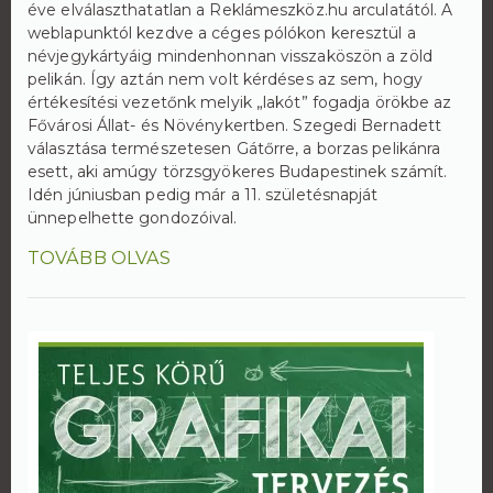
éve elválaszthatatlan a Reklámeszköz.hu arculatától. A
weblapunktól kezdve a céges pólókon keresztül a
névjegykártyáig mindenhonnan visszaköszön a zöld
pelikán. Így aztán nem volt kérdéses az sem, hogy
értékesítési vezetőnk melyik „lakót” fogadja örökbe az
Fővárosi Állat- és Növénykertben. Szegedi Bernadett
választása természetesen Gátőrre, a borzas pelikánra
esett, aki amúgy törzsgyökeres Budapestinek számít.
Idén júniusban pedig már a 11. születésnapját
ünnepelhette gondozóival.
TOVÁBB OLVAS