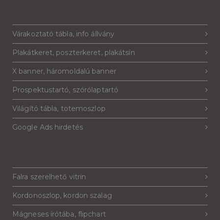
Várakoztató tábla, info állvány
Plakátkeret, poszterkeret, plakátsín
X banner, háromoldalú banner
Prospektustartó, szórólaptartó
Világító tábla, totemoszlop
Google Ads hirdetés
Falra szerelhető vitrin
Kordonoszlop, kordon szalag
Mágneses írótába, flipchart