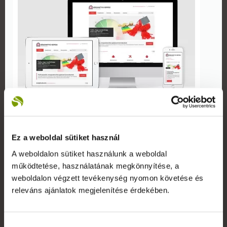
Weboldalkészítés: Hőszivattyú-Gépész.hu
2015. június 15.
Ez a weboldal sütiket használ
A weboldalon sütiket használunk a weboldal
A Reklámeszköz.hu kreatívjai már tudják, hogy milyen
lehet a nulla forint közeli rezsi! A
Hőszivattyú-Gépész
működtetése, használatának megkönnyítése, a
Kft.
honlapjának készítésekor ugyanis – hivatalból –
weboldalon végzett tevékenység nyomon követése és
értesülniük kellett arról, hogy miért számít a 21. század
releváns ajánlatok megjelenítése érdekében.
egyik legnagyobb ígéretének a hőszivattyú.
TOVÁBB OLVAS
Hozzájárulás