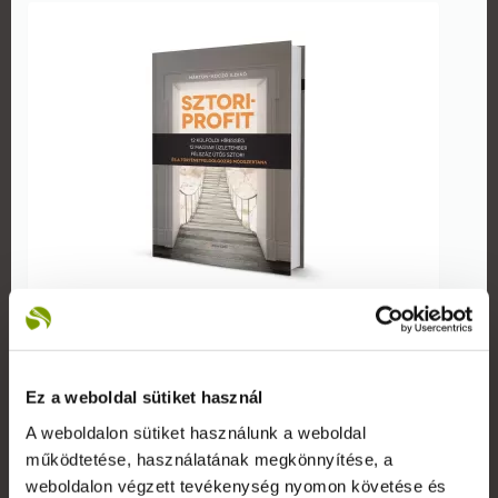
Könyv: Sztori Profit
2015. március 03.
Ez a weboldal sütiket használ
Az Alinea kiadó gondozásában megjelent Márton-
A weboldalon sütiket használunk a weboldal
Koczó Ildikó, Sztori Profit című könyve. A könyvborító
működtetése, használatának megkönnyítése, a
és belív grafikai tervét a Reklámeszköz.hu csapata
weboldalon végzett tevékenység nyomon követése és
készítette.