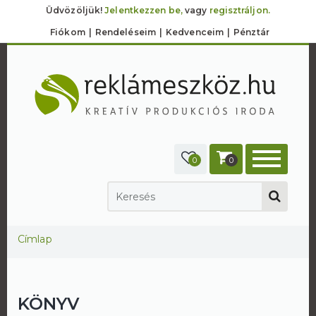
Üdvözöljük!
Jelentkezzen be,
vagy
regisztráljon.
Fiókom
Rendeléseim
Kedvenceim
Pénztár
0
0
Jelenlegi hely
Címlap
KÖNYV