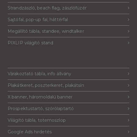
Strandzászló, beach flag, zászlófüzér
Sajtófal, pop-up fal, háttérfal
Megállító tábla, standee, windtalker
PIXLIP világító stand
Várakoztató tábla, info állvány
Plakátkeret, poszterkeret, plakátsín
X banner, háromoldalú banner
Prospektustartó, szórólaptartó
Világító tábla, totemoszlop
Google Ads hirdetés