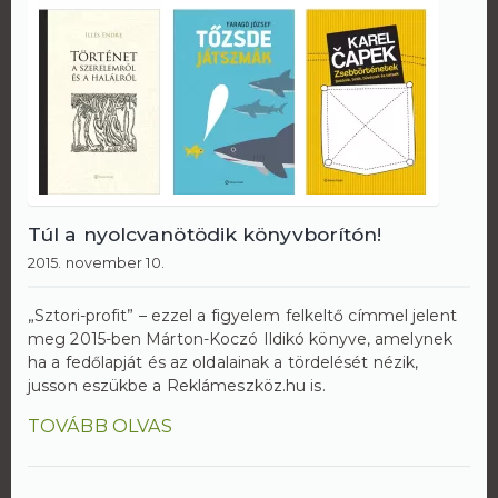
Túl a nyolcvanötödik könyvborítón!
2015. november 10.
„Sztori-profit” – ezzel a figyelem felkeltő címmel jelent
meg 2015-ben Márton-Koczó Ildikó könyve, amelynek
ha a fedőlapját és az oldalainak a tördelését nézik,
jusson eszükbe a Reklámeszköz.hu is.
TOVÁBB OLVAS