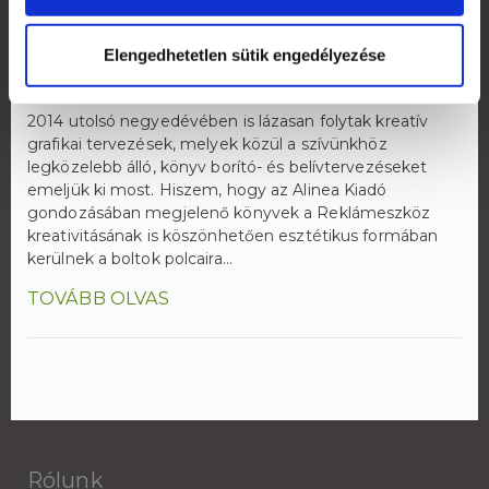
Könyveket tervez a Reklámeszköz.hu
Elengedhetetlen sütik engedélyezése
2015. január 05.
2014 utolsó negyedévében is lázasan folytak kreatív
grafikai tervezések, melyek közül a szívünkhöz
legközelebb álló, könyv borító- és belívtervezéseket
emeljük ki most. Hiszem, hogy az Alinea Kiadó
gondozásában megjelenő könyvek a Reklámeszköz
kreativitásának is köszönhetően esztétikus formában
kerülnek a boltok polcaira...
TOVÁBB OLVAS
Rólunk