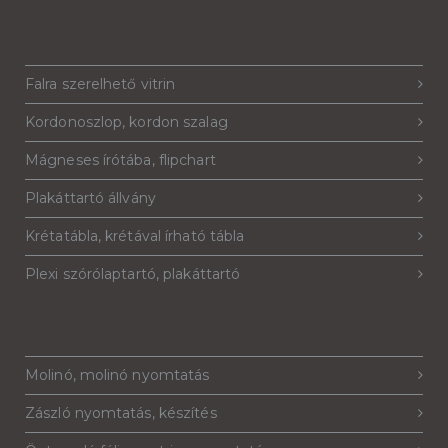
Falra szerelhető vitrin
Kordonoszlop, kordon szalag
Mágneses írótába, flipchart
Plakáttartó állvány
Krétatábla, krétával írható tábla
Plexi szórólaptartó, plakáttartó
Molinó, molinó nyomtatás
Zászló nyomtatás, készítés