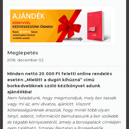
Meglepetés
2016. december 02.
Minden nettó 20 000 Ft feletti online rendelés
esetén „Mielőtt a dugót kihúzná” című
borkedvelőknek szóló kézikönyvet adunk
ajándékba!
Nem feladatunk, hogy megmondjuk, mely bor tessék
vagy mi az, ami divatos, ajánlott. Viszont
kötelességünknek érezzük, hogy minél több olyan
tényt, adatot, információt bemutassunk a bor szűkebb
és tágabb környezetéről, amely a borospalack címkéjén
nem található.
Sztanev Bertalan a Borkedvelők