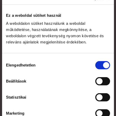
Ez a weboldal sütiket használ
A weboldalon sütiket használunk a weboldal
működtetése, használatának megkönnyítése, a
Saját fiók
weboldalon végzett tevékenység nyomon követése és
Kapcsolat
releváns ajánlatok megjelenítése érdekében.
Szakmai szótár
Garanciális feltételek
Hozzájárulás
Elengedhetetlen
kiválasztása
Alkalmazott nyomdai technológiák
Mi az a süti?
Beállítások
Általános Szerződési Feltételek
Statisztikai
Jogi nyilatkozat
Marketing
Grafikai anyagleadás, paraméterek