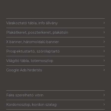
Várakoztató tábla, info állvány
Plakátkeret, poszterkeret, plakátsín
X banner, háromoldalú banner
Prospektustartó, szórólaptartó
Világító tábla, totemoszlop
Google Ads hirdetés
Falra szerelhető vitrin
Kordonoszlop, kordon szalag