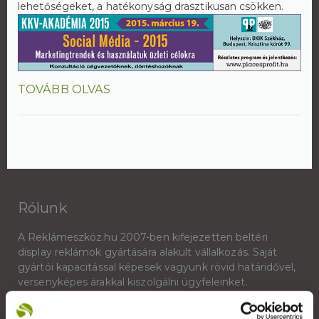
lehetőségeket, a hatékonyság drasztikusan csökken.
TOVÁBB OLVAS
Rólunk
A Reklámeszköz.hu 2007-ben kifejezetten beltéri
display reklámok gyártására alakult vállalkozás. Saját
gyártói kapacitással képesek vagyunk rövid határidővel,
versenyképes árakkal kiszolgálni ügyfeleinket.
+36 1 783 5355