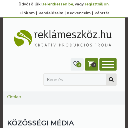
Üdvözöljük!
Jelentkezzen be,
vagy
regisztráljon.
Fiókom
Rendeléseim
Kedvenceim
Pénztár
0
0
Jelenlegi hely
Címlap
KÖZÖSSÉGI MÉDIA