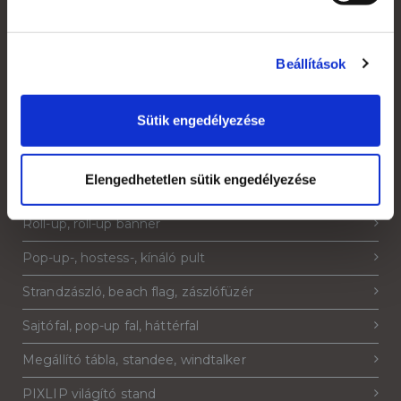
Rendelés menete
Áruátvétel
Beállítások
Adatkezelési tájékoztató
Sütik engedélyezése
Elengedhetetlen sütik engedélyezése
Termékeink
Roll-up, roll-up banner
Pop-up-, hostess-, kínáló pult
Strandzászló, beach flag, zászlófüzér
Sajtófal, pop-up fal, háttérfal
Megállító tábla, standee, windtalker
PIXLIP világító stand