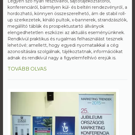
Legyen szó nyári fesztiválról, sajtótájékoztatóról,
konferenciáról, bármilyen kül- és beltéri rendezvényről, a
hordozható, könnyen összeszerelhető, ám de stabil roll-
up szerkezetek, kínáló pultok, x-bannerek, strandzászlók,
megállító táblák és prospektustartó állványok
elengedhetetlen eszközei az aktuális eseményünknek.
Rendkívül praktikus és rugalmas felhasználást tesznek
lehetővé; amellett, hogy egyedi nyomataikkal a cég
azonosítására szolgálnak, tájékoztatnak, információkat
adnak és rendkívül nagy a figyelemfelhívó erejük is.
TOVÁBB OLVAS