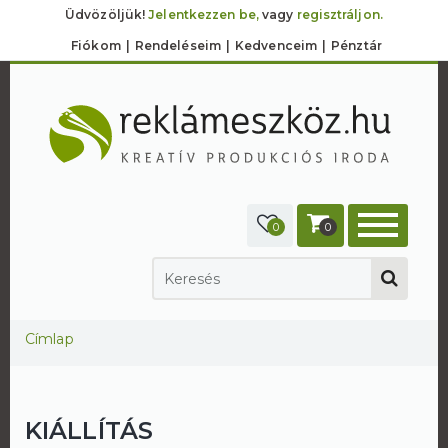
Üdvözöljük!
Jelentkezzen be,
vagy
regisztráljon.
Fiókom
Rendeléseim
Kedvenceim
Pénztár
0
0
Jelenlegi hely
Címlap
KIÁLLÍTÁS