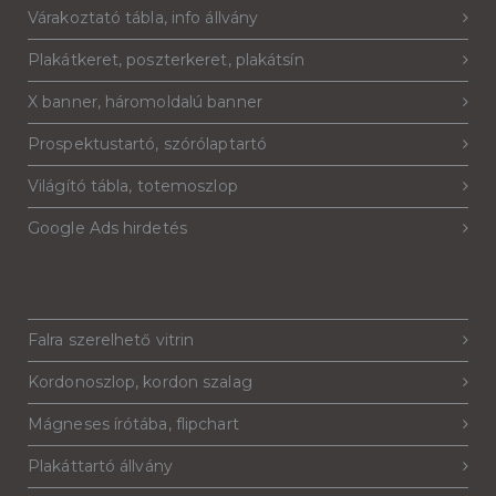
Várakoztató tábla, info állvány
Plakátkeret, poszterkeret, plakátsín
X banner, háromoldalú banner
Prospektustartó, szórólaptartó
Világító tábla, totemoszlop
Google Ads hirdetés
Falra szerelhető vitrin
Kordonoszlop, kordon szalag
Mágneses írótába, flipchart
Plakáttartó állvány