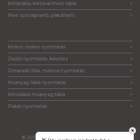
Krétatábla, krétával írható tábla
Plexi szórólaptartó, plakáttartó
Molinó, molinó nyomtatás
Zászló nyomtatás, készítés
Öntapadó fólia, matrica nyomtatás
Műanyag tábla nyomtatás
Kétoldalas műanyag tábla
Plakát nyomtatás
✕
© 2007-2026
Reklámeszköz.hu
. Minden jog