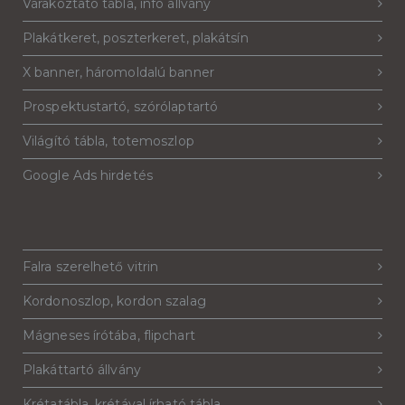
Várakoztató tábla, info állvány
Plakátkeret, poszterkeret, plakátsín
X banner, háromoldalú banner
Prospektustartó, szórólaptartó
Világító tábla, totemoszlop
Google Ads hirdetés
Falra szerelhető vitrin
Kordonoszlop, kordon szalag
Mágneses írótába, flipchart
Plakáttartó állvány
Krétatábla, krétával írható tábla