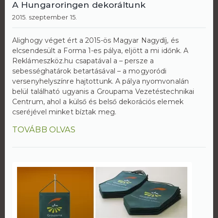
A Hungaroringen dekoráltunk
2015. szeptember 15.
Alighogy véget ért a 2015-ös Magyar Nagydíj, és
elcsendesült a Forma 1-es pálya, eljött a mi időnk. A
Reklámeszköz.hu csapatával a – persze a
sebességhatárok betartásával – a mogyoródi
versenyhelyszínre hajtottunk. A pálya nyomvonalán
belül található ugyanis a Groupama Vezetéstechnikai
Centrum, ahol a külső és belső dekorációs elemek
cseréjével minket bíztak meg.
TOVÁBB OLVAS