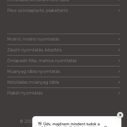
Plexi szórólaptartó, plakáttartó
Molinó, molinó nyomtatás
Zászló nyomtatás, készítés
Öntapadó fólia, matrica nyomtatás
Műanyag tábla nyomtatás
Kétoldalas műanyag tábla
Plakát nyomtatás
✕
© 2007-2026
Reklámeszköz.hu
. Minden jog
👋 Üdv, majdnem mindent tudok a