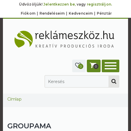
Üdvözöljük!
Jelentkezzen be,
vagy
regisztráljon.
Fiókom
Rendeléseim
Kedvenceim
Pénztár
0
0
Jelenlegi hely
Címlap
GROUPAMA