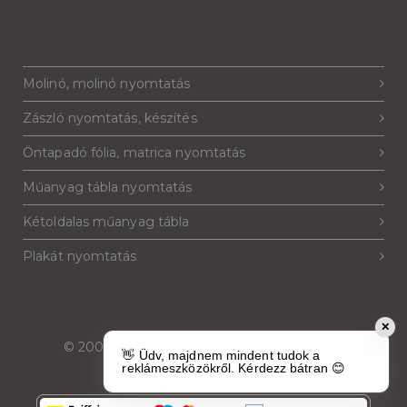
Molinó, molinó nyomtatás
Zászló nyomtatás, készítés
Öntapadó fólia, matrica nyomtatás
Műanyag tábla nyomtatás
Kétoldalas műanyag tábla
Plakát nyomtatás
✕
© 2007-2026
Reklámeszköz.hu
. Minden jog
👋 Üdv, majdnem mindent tudok a
fenntartva.
reklámeszközökről. Kérdezz bátran 😊