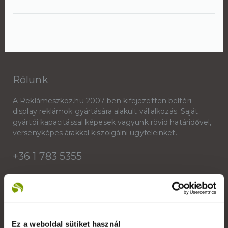
Rólunk
A Reklámeszköz.hu 2007-ben kifejezetten beltéri
display reklámok gyártására alakult vállalkozás. Saját
gyártói kapacitással képesek vagyunk rövid határidővel,
versenyképes árakkal kiszolgálni ügyfeleinket.
+36 1 783 5355
Saját fiók
Ez a weboldal sütiket használ