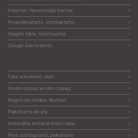
X banner, háromoldalú banner
Prospektustartó, szórólaptartó
Világító tábla, totemoszlop
Google Ads hirdetés
Falra szerelhető vitrin
Kordonoszlop, kordon szalag
Mágneses írótába, flipchart
Plakáttartó állvány
Krétatábla, krétával írható tábla
Plexi szórólaptartó, plakáttartó