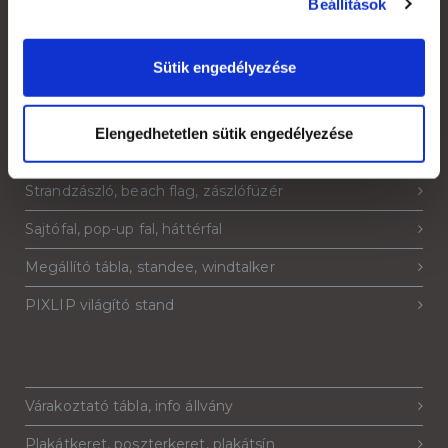
Beállítások
Sütik engedélyezése
Termékeink
Roll-up, roll-up banner
Elengedhetetlen sütik engedélyezése
Pop-up-, hostess-, kínáló pult
Strandzászló, beach flag, zászlófüzér
Sajtófal, pop-up fal, háttérfal
Megállító tábla, standee, windtalker
PIXLIP világító stand
Várakoztató tábla, info állvány
Plakátkeret, poszterkeret, plakátsín