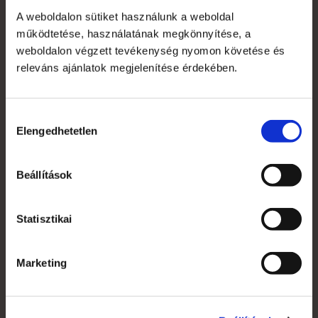
Kapcsolat
A weboldalon sütiket használunk a weboldal
működtetése, használatának megkönnyítése, a
Szakmai szótár
weboldalon végzett tevékenység nyomon követése és
Garanciális feltételek
releváns ajánlatok megjelenítése érdekében.
Alkalmazott nyomdai technológiák
Hozzájárulás
Mi az a süti?
Elengedhetetlen
kiválasztása
Általános Szerződési Feltételek
Beállítások
Jogi nyilatkozat
Grafikai anyagleadás, paraméterek
Statisztikai
Rendelés menete
Marketing
Áruátvétel
Adatkezelési tájékoztató