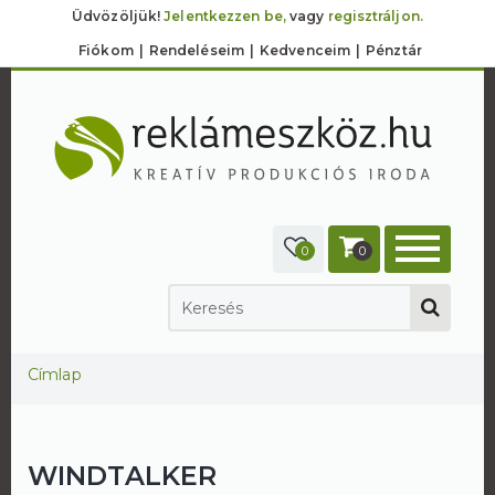
Üdvözöljük!
Jelentkezzen be,
vagy
regisztráljon.
Fiókom
Rendeléseim
Kedvenceim
Pénztár
0
0
Jelenlegi hely
Címlap
WINDTALKER