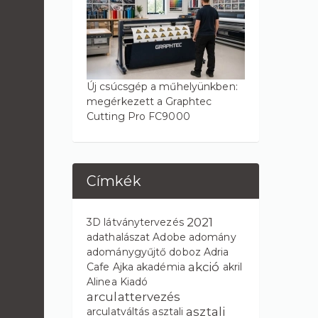
Új csúcsgép a műhelyünkben:
megérkezett a Graphtec
Cutting Pro FC9000
Címkék
2021
3D látványtervezés
adathalászat
Adobe
adomány
adománygyűjtő doboz
Adria
akció
Cafe
Ajka
akadémia
akril
Alinea Kiadó
arculattervezés
asztali
arculatváltás
asztali