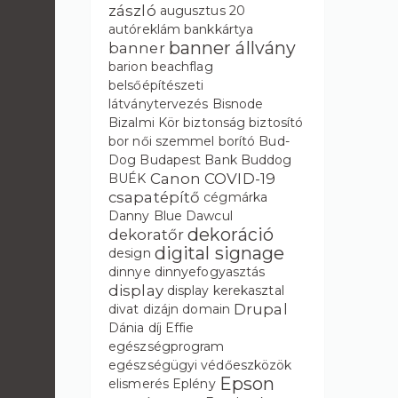
zászló
augusztus 20
autóreklám
bankkártya
banner állvány
banner
barion
beachflag
belsőépítészeti
látványtervezés
Bisnode
Bizalmi Kör
biztonság
biztosító
bor női szemmel
borító
Bud-
Dog
Budapest Bank
Buddog
Canon
COVID-19
BUÉK
csapatépítő
cégmárka
Danny Blue
Dawcul
dekoráció
dekoratőr
digital signage
design
dinnye
dinnyefogyasztás
display
display kerekasztal
Drupal
divat
dizájn
domain
Dánia
díj
Effie
egészségprogram
egészségügyi védőeszközök
Epson
elismerés
Eplény