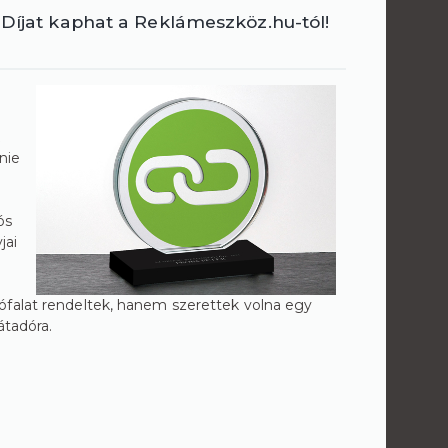
 Díjat kaphat a Reklámeszköz.hu-tól!
nie
ós
jai
ófalat rendeltek, hanem szerettek volna egy
átadóra.