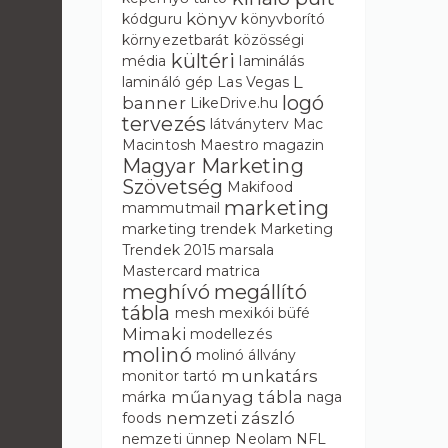
könyv
kódguru
könyvborító
környezetbarát
közösségi
kültéri
média
laminálás
L
lamináló gép
Las Vegas
logó
banner
LikeDrive.hu
tervezés
látványterv
Mac
Macintosh
Maestro
magazin
Magyar Marketing
Szövetség
Makifood
marketing
mammutmail
marketing trendek
Marketing
Trendek 2015
marsala
Mastercard
matrica
meghívó
megállító
tábla
mesh
mexikói büfé
Mimaki
modellezés
molinó
molinó állvány
munkatárs
monitor tartó
műanyag tábla
márka
naga
nemzeti zászló
foods
nemzeti ünnep
Neolam
NFL