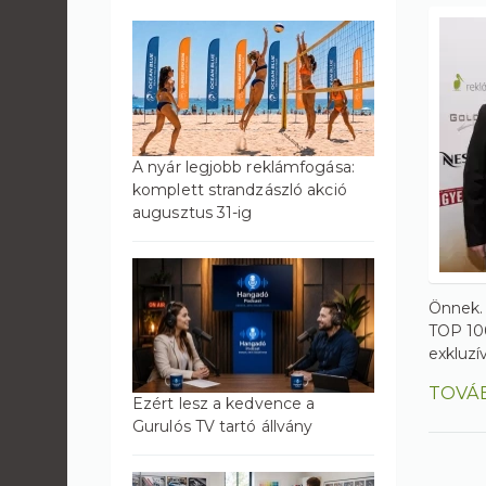
A nyár legjobb reklámfogása:
komplett strandzászló akció
augusztus 31-ig
Önnek. 
TOP 100
exkluzí
TOVÁ
Ezért lesz a kedvence a
Gurulós TV tartó állvány