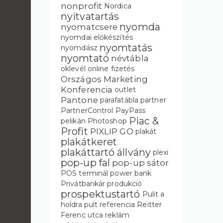
nonprofit
Nordica
nyitvatartás
nyomda
nyomatcsere
nyomdai előkészítés
nyomtatás
nyomdász
nyomtató
névtábla
oklevél
online fizetés
Országos Marketing
Konferencia
outlet
Pantone
parafatábla
partner
PartnerControl
PayPass
Piac &
pelikán
Photoshop
Profit
PIXLIP GO
plakát
plakátkeret
plakáttartó állvány
plexi
pop-up fal
pop-up sátor
POS terminál
power bank
Privátbankár
produkció
prospektustartó
Pulit a
holdra
pult
referencia
Reitter
Ferenc utca
reklám