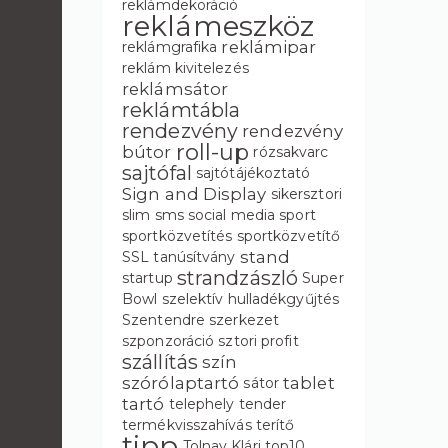
reklámdekoráció
reklámeszköz
reklámipar
reklámgrafika
reklám kivitelezés
reklámsátor
reklámtábla
rendezvény
rendezvény
roll-up
bútor
rózsakvarc
sajtófal
sajtótájékoztató
Sign and Display
sikersztori
slim
sms
social media
sport
sportközvetítés
sportközvetítő
stand
SSL tanúsítvány
strandzászló
startup
Super
Bowl
szelektív hulladékgyűjtés
Szentendre
szerkezet
szponzoráció
sztori profit
szállítás
szín
szórólaptartó
tablet
sátor
tartó
telephely
tender
termékvisszahívás
terítő
tipp
Tolnay Klári
top10