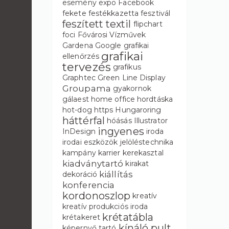
esemény
expo
Facebook
fekete
festékkazetta
fesztivál
feszített textil
flipchart
foci
Fővárosi Vízművek
Gardena
Google
grafikai
grafikai
ellenőrzés
tervezés
grafikus
Graphtec
Green Line Display
Groupama
gyakornok
gálaest
home office
hordtáska
hot-dog
https
Hungaroring
háttérfal
hóásás
Illustrator
ingyenes
InDesign
iroda
irodai eszközök
jelöléstechnika
kampány
karrier
kerekasztal
kiadványtartó
kirakat
kiállítás
dekoráció
konferencia
kordonoszlop
kreatív
kreatív produkciós iroda
krétatábla
krétakeret
kínáló pult
képernyő tartó