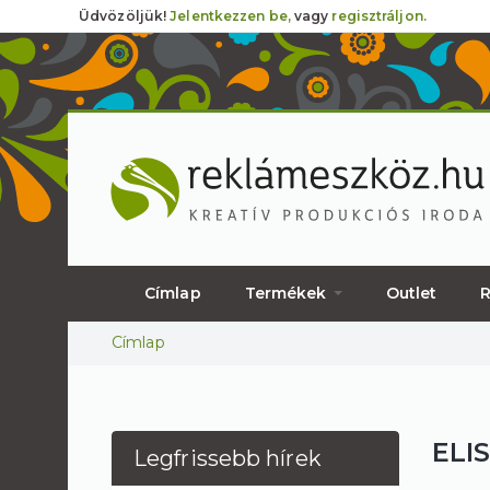
Üdvözöljük!
Jelentkezzen be,
vagy
regisztráljon.
Címlap
Termékek
Outlet
R
Jelenlegi hely
Címlap
ELI
Legfrissebb hírek