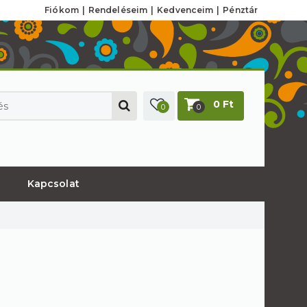
Fiókom
Rendeléseim
Kedvenceim
Pénztár
0 Ft
0
0
Kapcsolat