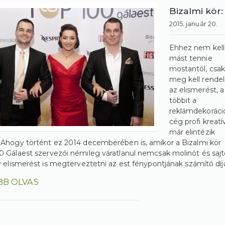
Bizalmi kör:
2015. január 20.
Ehhez nem kell
mást tennie
mostantól, csak
meg kell rendel
az elismerést, a
többit a
reklámdekoráci
cég profi kreatív
már elintézik
Ahogy történt ez 2014 decemberében is, amikor a Bizalmi kör
 Gálaest szervezői némileg váratlanul nemcsak molinót és sajt
v elismerést is megterveztetni az est fénypontjának számító díj
BB OLVAS