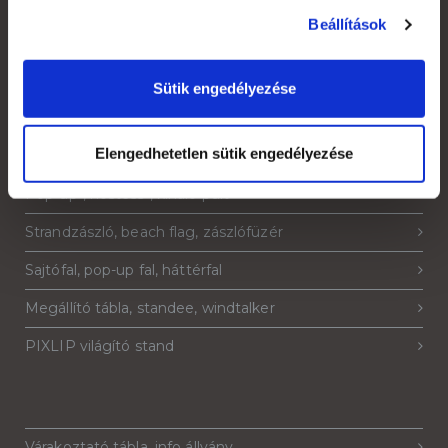
Adatkezelési tájékoztató
Beállítások
Sütik engedélyezése
Termékeink
Elengedhetetlen sütik engedélyezése
Roll-up, roll-up banner
Pop-up-, hostess-, kínáló pult
Strandzászló, beach flag, zászlófüzér
Sajtófal, pop-up fal, háttérfal
Megállító tábla, standee, windtalker
PIXLIP világító stand
Várakoztató tábla, info állvány