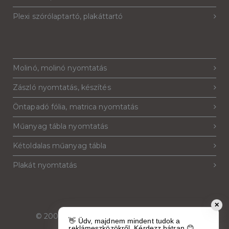
Plexi szórólaptartó, plakáttartó
Molinó, molinó nyomtatás
Zászló nyomtatás, készítés
Öntapadó fólia, matrica nyomtatás
Műanyag tábla nyomtatás
Kétoldalas műanyag tábla
Plakát nyomtatás
✕
© 2007-2026
Reklámeszköz.hu
. Minden jog
👋 Üdv, majdnem mindent tudok a
fenntartva.
reklámeszközökről. Kérdezz bátran 😊