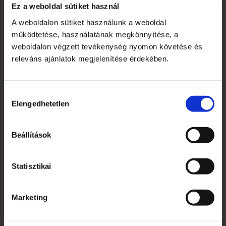
Ez a weboldal sütiket használ
Saját fiók
A weboldalon sütiket használunk a weboldal
Kapcsolat
működtetése, használatának megkönnyítése, a
weboldalon végzett tevékenység nyomon követése és
Szakmai szótár
releváns ajánlatok megjelenítése érdekében.
Garanciális feltételek
Alkalmazott nyomdai technológiák
Hozzájárulás
Elengedhetetlen
kiválasztása
Mi az a süti?
Beállítások
Általános Szerződési Feltételek
Jogi nyilatkozat
Statisztikai
Grafikai anyagleadás, paraméterek
Rendelés menete
Marketing
Áruátvétel