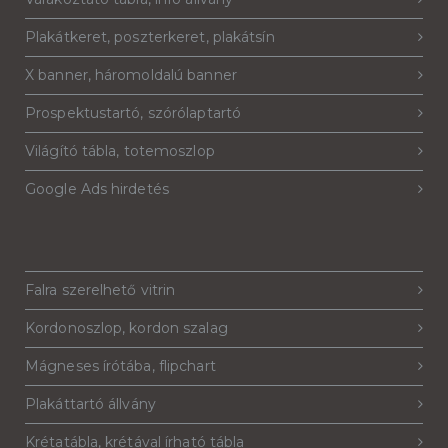
Plakátkeret, poszterkeret, plakátsín
X banner, háromoldalú banner
Prospektustartó, szórólaptartó
Világító tábla, totemoszlop
Google Ads hirdetés
Falra szerelhető vitrin
Kordonoszlop, kordon szalag
Mágneses írótába, flipchart
Plakáttartó állvány
Krétatábla, krétával írható tábla