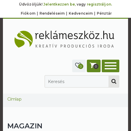
Üdvözöljük!
Jelentkezzen be,
vagy
regisztráljon.
Fiókom
Rendeléseim
Kedvenceim
Pénztár
0
0
Jelenlegi hely
Címlap
MAGAZIN