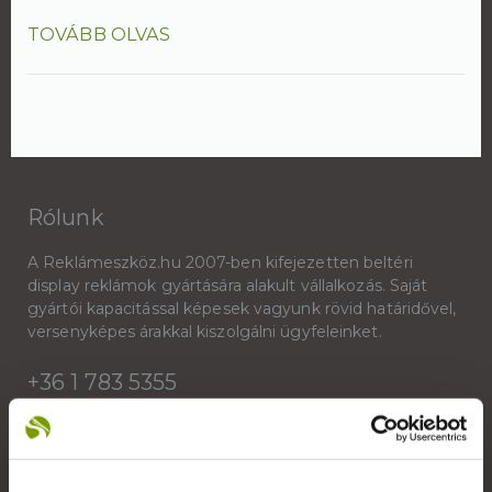
TOVÁBB OLVAS
Rólunk
A Reklámeszköz.hu 2007-ben kifejezetten beltéri
display reklámok gyártására alakult vállalkozás. Saját
gyártói kapacitással képesek vagyunk rövid határidővel,
versenyképes árakkal kiszolgálni ügyfeleinket.
+36 1 783 5355