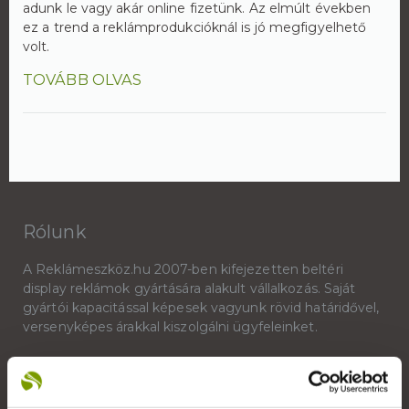
adunk le vagy akár online fizetünk. Az elmúlt években
ez a trend a reklámprodukcióknál is jó megfigyelhető
volt.
TOVÁBB OLVAS
Rólunk
A Reklámeszköz.hu 2007-ben kifejezetten beltéri
display reklámok gyártására alakult vállalkozás. Saját
gyártói kapacitással képesek vagyunk rövid határidővel,
versenyképes árakkal kiszolgálni ügyfeleinket.
+36 1 783 5355