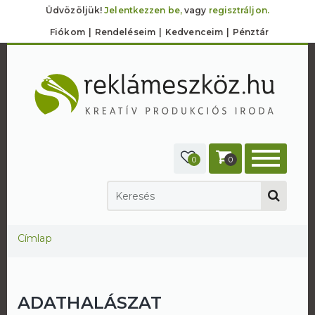
Üdvözöljük!
Jelentkezzen be,
vagy
regisztráljon.
Fiókom
Rendeléseim
Kedvenceim
Pénztár
0
0
Jelenlegi hely
Címlap
ADATHALÁSZAT