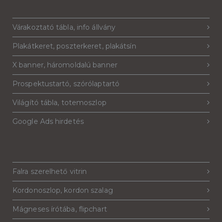
Várakoztató tábla, info állvány
Plakátkeret, poszterkeret, plakátsín
X banner, háromoldalú banner
Prospektustartó, szórólaptartó
Világító tábla, totemoszlop
Google Ads hirdetés
Falra szerelhető vitrin
Kordonoszlop, kordon szalag
Mágneses írótába, flipchart