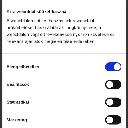
Ez a weboldal sütiket használ
A weboldalon sütiket használunk a weboldal
Saját fiók
működtetése, használatának megkönnyítése, a
Kapcsolat
weboldalon végzett tevékenység nyomon követése és
releváns ajánlatok megjelenítése érdekében.
Szakmai szótár
Garanciális feltételek
Hozzájárulás
Alkalmazott nyomdai technológiák
Elengedhetetlen
kiválasztása
Mi az a süti?
Beállítások
Általános Szerződési Feltételek
Statisztikai
Jogi nyilatkozat
Grafikai anyagleadás, paraméterek
Marketing
Rendelés menete