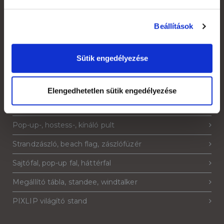
Áruátvétel
Beállítások
Adatkezelési tájékoztató
Sütik engedélyezése
Termékeink
Elengedhetetlen sütik engedélyezése
Roll-up, roll-up banner
Pop-up-, hostess-, kínáló pult
Strandzászló, beach flag, zászlófüzér
Sajtófal, pop-up fal, háttérfal
Megállító tábla, standee, windtalker
PIXLIP világító stand