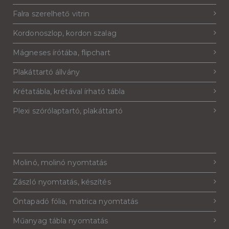
Falra szerelhető vitrin
Kordonoszlop, kordon szalag
Mágneses írótába, flipchart
Plakáttartó állvány
Krétatábla, krétával írható tábla
Plexi szórólaptartó, plakáttartó
Molinó, molinó nyomtatás
Zászló nyomtatás, készítés
Öntapadó fólia, matrica nyomtatás
Műanyag tábla nyomtatás