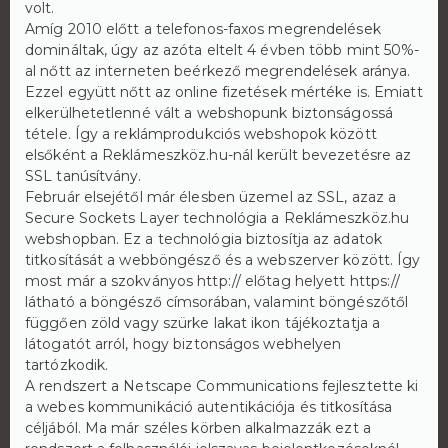
volt.
Amíg 2010 előtt a telefonos-faxos megrendelések
domináltak, úgy az azóta eltelt 4 évben több mint 50%-
al nőtt az interneten beérkező megrendelések aránya.
Ezzel együtt nőtt az online fizetések mértéke is. Emiatt
elkerülhetetlenné vált a webshopunk biztonságossá
tétele. Így a reklámprodukciós webshopok között
elsőként a Reklámeszköz.hu-nál került bevezetésre az
SSL tanúsítvány.
Február elsejétől már élesben üzemel az SSL, azaz a
Secure Sockets Layer technológia a Reklámeszköz.hu
webshopban. Ez a technológia biztosítja az adatok
titkosítását a webböngésző és a webszerver között. Így
most már a szokványos http:// előtag helyett https://
látható a böngésző címsorában, valamint böngészőtől
függően zöld vagy szürke lakat ikon tájékoztatja a
látogatót arról, hogy biztonságos webhelyen
tartózkodik.
A rendszert a Netscape Communications fejlesztette ki
a webes kommunikáció autentikációja és titkosítása
céljából. Ma már széles körben alkalmazzák ezt a