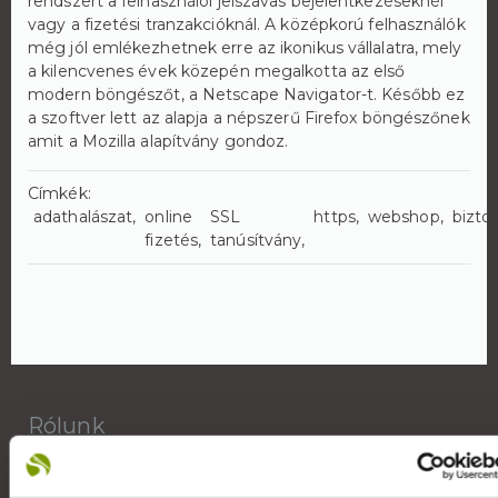
rendszert a felhasználói jelszavas bejelentkezéseknél
vagy a fizetési tranzakcióknál. A középkorú felhasználók
még jól emlékezhetnek erre az ikonikus vállalatra, mely
a kilencvenes évek közepén megalkotta az első
modern böngészőt, a Netscape Navigator-t. Később ez
a szoftver lett az alapja a népszerű Firefox böngészőnek
amit a Mozilla alapítvány gondoz.
Címkék:
adathalászat
online
SSL
https
webshop
bizto
fizetés
tanúsítvány
Rólunk
A Reklámeszköz.hu 2007-ben kifejezetten beltéri
display reklámok gyártására alakult vállalkozás. Saját