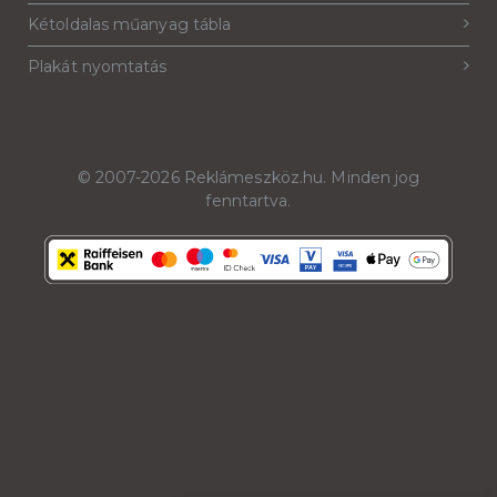
Kétoldalas műanyag tábla
Plakát nyomtatás
© 2007-2026
Reklámeszköz.hu
. Minden jog
fenntartva.