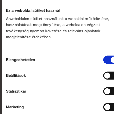
gyártói kapacitással képesek vagyunk rövid határidővel,
versenyképes árakkal kiszolgálni ügyfeleinket.
Ez a weboldal sütiket használ
A weboldalon sütiket használunk a weboldal működtetése,
+36 1 783 5355
használatának megkönnyítése, a weboldalon végzett
tevékenység nyomon követése és releváns ajánlatok
megjelenítése érdekében.
Saját fiók
Hozzájárulás
Elengedhetetlen
kiválasztása
Kapcsolat
Szakmai szótár
Beállítások
Garanciális feltételek
Statisztikai
Alkalmazott nyomdai technológiák
Mi az a süti?
Marketing