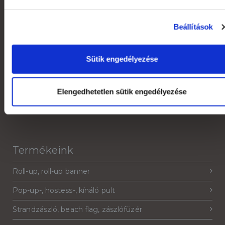
Általános Szerződési Feltételek
Jogi nyilatkozat
Beállítások
Grafikai anyagleadás, paraméterek
Sütik engedélyezése
Rendelés menete
Áruátvétel
Elengedhetetlen sütik engedélyezése
Adatkezelési tájékoztató
Termékeink
Roll-up, roll-up banner
Pop-up-, hostess-, kínáló pult
Strandzászló, beach flag, zászlófüzér