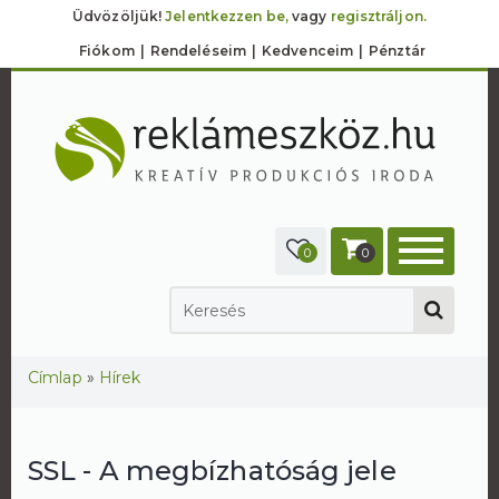
Üdvözöljük!
Jelentkezzen be,
vagy
regisztráljon.
Fiókom
Rendeléseim
Kedvenceim
Pénztár
0
0
Jelenlegi hely
Címlap
»
Hírek
SSL - A megbízhatóság jele