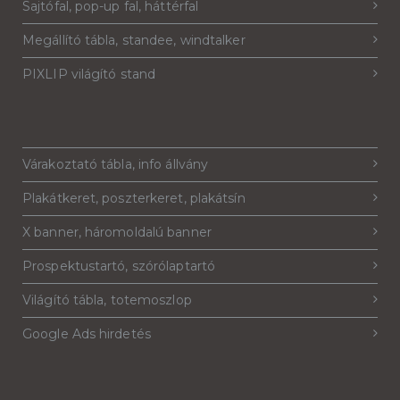
Sajtófal, pop-up fal, háttérfal
Megállító tábla, standee, windtalker
PIXLIP világító stand
Várakoztató tábla, info állvány
Plakátkeret, poszterkeret, plakátsín
X banner, háromoldalú banner
Prospektustartó, szórólaptartó
Világító tábla, totemoszlop
Google Ads hirdetés