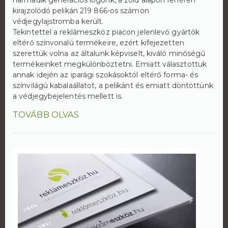
harmadik generációs logónk, a zöld alapon fehéren
kirajzolódó pelikán 219 866-os számon
védjegylajstromba került.
Tekintettel a reklámeszköz piacon jelenlevő gyártók
eltérő színvonalú termékeire, ezért kifejezetten
szerettük volna az általunk képviselt, kiváló minőségű
termékeinket megkülönböztetni. Emiatt választottuk
annak idején az iparági szokásoktól eltérő forma- és
színvilágú kabalaállatot, a pelikánt és emiatt döntöttünk
a védjegybejelentés mellett is.
TOVÁBB OLVAS