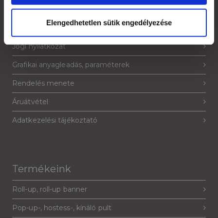
Elengedhetetlen sütik engedélyezése
Általános Szerződési Feltételek
Jogi nyilatkozat
Grafikai anyagleadás, paraméterek
Rendelés menete
Áruátvétel
Adatkezelési tájékoztató
Termékeink
Roll-up, roll-up banner
Pop-up-, hostess-, kínáló pult