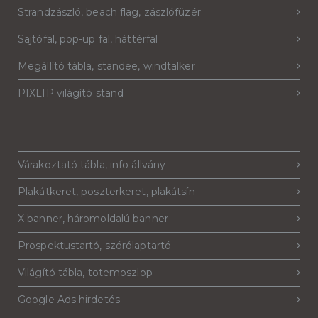
Strandzászló, beach flag, zászlófüzér
Sajtófal, pop-up fal, háttérfal
Megállító tábla, standee, windtalker
PIXLIP világító stand
Várakoztató tábla, info állvány
Plakátkeret, poszterkeret, plakátsín
X banner, háromoldalú banner
Prospektustartó, szórólaptartó
Világító tábla, totemoszlop
Google Ads hirdetés