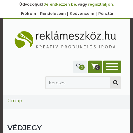
Üdvözöljük!
Jelentkezzen be,
vagy
regisztráljon.
Fiókom
Rendeléseim
Kedvenceim
Pénztár
0
0
Jelenlegi hely
Címlap
VÉDJEGY