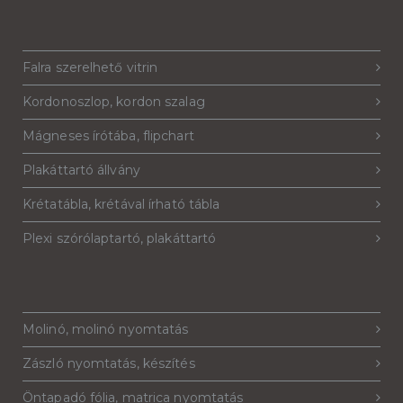
Falra szerelhető vitrin
Kordonoszlop, kordon szalag
Mágneses írótába, flipchart
Plakáttartó állvány
Krétatábla, krétával írható tábla
Plexi szórólaptartó, plakáttartó
Molinó, molinó nyomtatás
Zászló nyomtatás, készítés
Öntapadó fólia, matrica nyomtatás