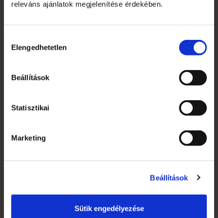
releváns ajánlatok megjelenítése érdekében.
A Reklámeszköz.hu 2007-ben kifejezetten beltéri
display reklámok gyártására alakult vállalkozás. Saját
gyártói kapacitással képesek vagyunk rövid határidővel,
Hozzájárulás
versenyképes árakkal kiszolgálni ügyfeleinket.
Elengedhetetlen
kiválasztása
+36 1 783 5355
Beállítások
Statisztikai
Saját fiók
Marketing
Kapcsolat
Szakmai szótár
Beállítások
Garanciális feltételek
Alkalmazott nyomdai technológiák
Sütik engedélyezése
Mi az a süti?