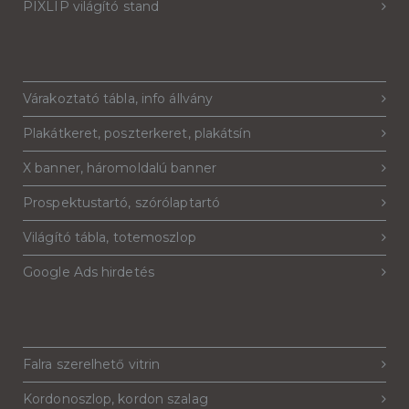
PIXLIP világító stand
Várakoztató tábla, info állvány
Plakátkeret, poszterkeret, plakátsín
X banner, háromoldalú banner
Prospektustartó, szórólaptartó
Világító tábla, totemoszlop
Google Ads hirdetés
Falra szerelhető vitrin
Kordonoszlop, kordon szalag