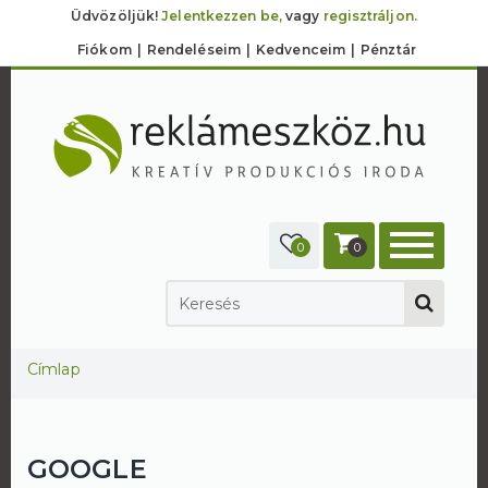
Üdvözöljük!
Jelentkezzen be,
vagy
regisztráljon.
Fiókom
Rendeléseim
Kedvenceim
Pénztár
0
0
Jelenlegi hely
Címlap
GOOGLE