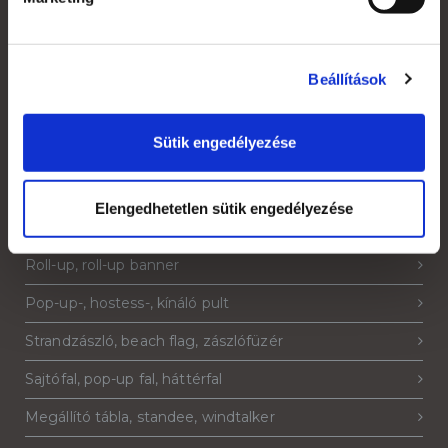
Grafikai anyagleadás, paraméterek
Rendelés menete
Beállítások
Áruátvétel
Adatkezelési tájékoztató
Sütik engedélyezése
Elengedhetetlen sütik engedélyezése
Termékeink
Roll-up, roll-up banner
Pop-up-, hostess-, kínáló pult
Strandzászló, beach flag, zászlófüzér
Sajtófal, pop-up fal, háttérfal
Megállító tábla, standee, windtalker