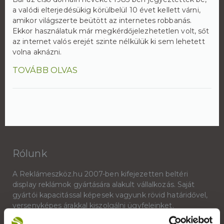
a valódi elterjedésükig körülbelül 10 évet kellett várni,
amikor világszerte beütött az internetes robbanás.
Ekkor használatuk már megkérdőjelezhetetlen volt, sőt
az internet valós erejét szinte nélkülük ki sem lehetett
volna aknázni.
TOVÁBB OLVAS
Rólunk
A Reklámeszköz.hu 2007-ben kifejezetten beltéri
display reklámok gyártására alakult vállalkozás. Saját
gyártói kapacitással képesek vagyunk rövid határidővel,
versenyképes árakkal kiszolgálni ügyfeleinket.