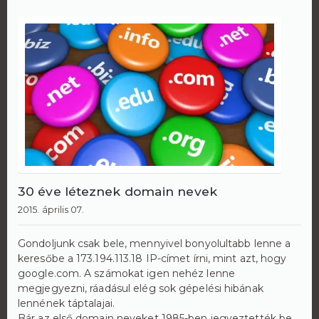
30 éve léteznek domain nevek
2015. április 07.
Gondoljunk csak bele, mennyivel bonyolultabb lenne a
keresőbe a 173.194.113.18 IP-címet írni, mint azt, hogy
google.com. A számokat igen nehéz lenne
megjegyezni, ráadásul elég sok gépelési hibának
lennének táptalajai.
Bár az első domain neveket 1985-ben jegyeztették be,