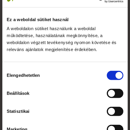
+36 1 783 5355
Ez a weboldal sütiket használ
A weboldalon sütiket használunk a weboldal
működtetése, használatának megkönnyítése, a
Saját fiók
weboldalon végzett tevékenység nyomon követése és
Kapcsolat
releváns ajánlatok megjelenítése érdekében.
Szakmai szótár
Hozzájárulás
Garanciális feltételek
Elengedhetetlen
kiválasztása
Alkalmazott nyomdai technológiák
Mi az a süti?
Beállítások
Általános Szerződési Feltételek
Statisztikai
Jogi nyilatkozat
Marketing