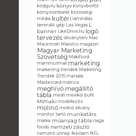
könyv
kódguru
könyvborító
környezetbarát
közösségi
kültéri
média
laminálás
L
lamináló gép
Las Vegas
logó
banner
LikeDrive.hu
tervezés
látványterv
Mac
Macintosh
Maestro
magazin
Magyar Marketing
Szövetség
Makifood
marketing
mammutmail
marketing trendek
Marketing
Trendek 2015
marsala
Mastercard
matrica
meghívó
megállító
tábla
mesh
mexikói büfé
Mimaki
modellezés
molinó
molinó állvány
munkatárs
monitor tartó
műanyag tábla
márka
naga
nemzeti zászló
foods
nemzeti ünnep
Neolam
NFL