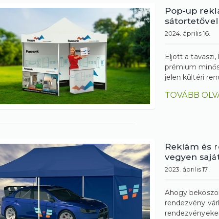
Pop-up rekl
sátortetővel
2024. április 16.
Eljött a tavaszi
prémium minősé
jelen kültéri re
TOVÁBB OLV
Reklám és r
vegyen saját
2023. április 17.
Ahogy beköszönt
rendezvény várh
rendezvényeken,