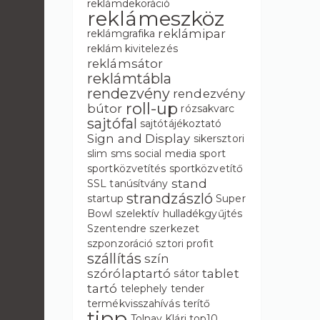
reklámdekoráció
reklámeszköz
reklámipar
reklámgrafika
reklám kivitelezés
reklámsátor
reklámtábla
rendezvény
rendezvény
roll-up
bútor
rózsakvarc
sajtófal
sajtótájékoztató
Sign and Display
sikersztori
slim
sms
social media
sport
sportközvetítés
sportközvetítő
stand
SSL tanúsítvány
strandzászló
startup
Super
Bowl
szelektív hulladékgyűjtés
Szentendre
szerkezet
szponzoráció
sztori profit
szállítás
szín
szórólaptartó
tablet
sátor
tartó
telephely
tender
termékvisszahívás
terítő
tipp
Tolnay Klári
top10