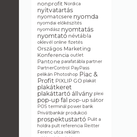
nonprofit
Nordica
nyitvatartás
nyomda
nyomatcsere
nyomdai előkészítés
nyomtatás
nyomdász
nyomtató
névtábla
oklevél
online fizetés
Országos Marketing
Konferencia
outlet
Pantone
parafatábla
partner
PartnerControl
PayPass
Piac &
pelikán
Photoshop
Profit
PIXLIP GO
plakát
plakátkeret
plakáttartó állvány
plexi
pop-up fal
pop-up sátor
POS terminál
power bank
Privátbankár
produkció
prospektustartó
Pulit a
holdra
pult
referencia
Reitter
Ferenc utca
reklám