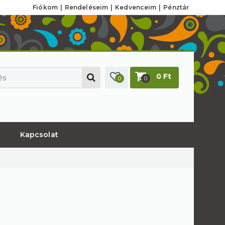
Fiókom
Rendeléseim
Kedvenceim
Pénztár
0 Ft
0
0
Kapcsolat