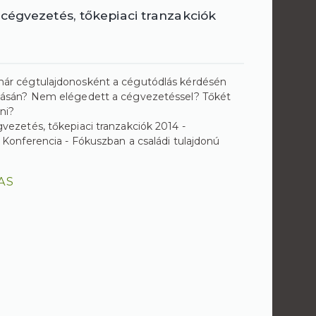
cégvezetés, tőkepiaci tranzakciók
ár cégtulajdonosként a cégutódlás kérdésén
dásán? Nem elégedett a cégvezetéssel? Tőkét
ni?
vezetés, tőkepiaci tranzakciók 2014 -
 Konferencia - Fókuszban a családi tulajdonú
AS