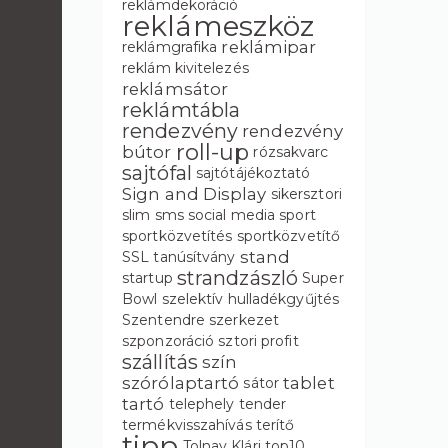
reklámdekoráció
reklámeszköz
reklámipar
reklámgrafika
reklám kivitelezés
reklámsátor
reklámtábla
rendezvény
rendezvény
roll-up
bútor
rózsakvarc
sajtófal
sajtótájékoztató
Sign and Display
sikersztori
slim
sms
social media
sport
sportközvetítés
sportközvetítő
stand
SSL tanúsítvány
strandzászló
startup
Super
Bowl
szelektív hulladékgyűjtés
Szentendre
szerkezet
szponzoráció
sztori profit
szállítás
szín
szórólaptartó
tablet
sátor
tartó
telephely
tender
termékvisszahívás
terítő
tipp
Tolnay Klári
top10