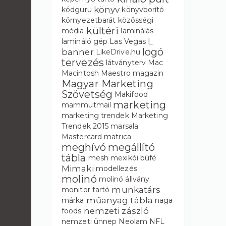
könyv
kódguru
könyvborító
környezetbarát
közösségi
kültéri
média
laminálás
L
lamináló gép
Las Vegas
logó
banner
LikeDrive.hu
tervezés
látványterv
Mac
Macintosh
Maestro
magazin
Magyar Marketing
Szövetség
Makifood
marketing
mammutmail
marketing trendek
Marketing
Trendek 2015
marsala
Mastercard
matrica
meghívó
megállító
tábla
mesh
mexikói büfé
Mimaki
modellezés
molinó
molinó állvány
munkatárs
monitor tartó
műanyag tábla
márka
naga
nemzeti zászló
foods
nemzeti ünnep
Neolam
NFL