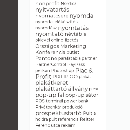
nonprofit
Nordica
nyitvatartás
nyomda
nyomatcsere
nyomdai előkészítés
nyomtatás
nyomdász
nyomtató
névtábla
oklevél
online fizetés
Országos Marketing
Konferencia
outlet
Pantone
parafatábla
partner
PartnerControl
PayPass
Piac &
pelikán
Photoshop
Profit
PIXLIP GO
plakát
plakátkeret
plakáttartó állvány
plexi
pop-up fal
pop-up sátor
POS terminál
power bank
Privátbankár
produkció
prospektustartó
Pulit a
holdra
pult
referencia
Reitter
Ferenc utca
reklám