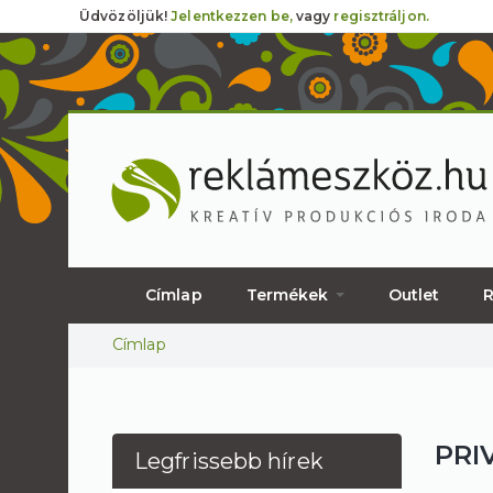
Üdvözöljük!
Jelentkezzen be,
vagy
regisztráljon.
Címlap
Termékek
Outlet
R
Jelenlegi hely
Címlap
PRI
Legfrissebb hírek