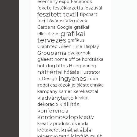
esemény
expo
Facebook
fekete
festékkazetta
fesztivál
feszített textil
flipchart
foci
Fővárosi Vízművek
Gardena
Google
grafikai
grafikai
ellenőrzés
tervezés
grafikus
Graphtec
Green Line Display
Groupama
gyakornok
gálaest
home office
hordtáska
hot-dog
https
Hungaroring
háttérfal
hóásás
Illustrator
ingyenes
InDesign
iroda
irodai eszközök
jelöléstechnika
kampány
karrier
kerekasztal
kiadványtartó
kirakat
kiállítás
dekoráció
konferencia
kordonoszlop
kreatív
kreatív produkciós iroda
krétatábla
krétakeret
kínáló pult
képernyő tartó