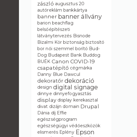
zászló
augusztus 20
autóreklám
bankkártya
banner állvány
banner
barion
beachflag
belsőépítészeti
látványtervezés
Bisnode
Bizalmi Kör
biztonság
biztosító
bor női szemmel
borító
Bud-
Dog
Budapest Bank
Buddog
Canon
COVID-19
BUÉK
csapatépítő
cégmárka
Danny Blue
Dawcul
dekoráció
dekoratőr
digital signage
design
dinnye
dinnyefogyasztás
display
display kerekasztal
Drupal
divat
dizájn
domain
Dánia
díj
Effie
egészségprogram
egészségügyi védőeszközök
Epson
elismerés
Eplény