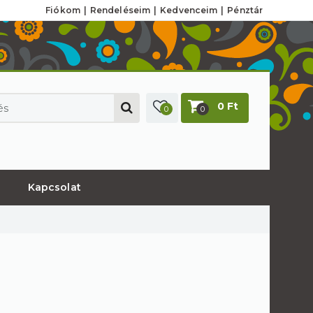
Fiókom
Rendeléseim
Kedvenceim
Pénztár
0 Ft
0
0
Kapcsolat