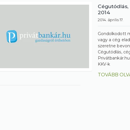
Cégutódlás, 
2014
2014. április 17.
Gondolkodott m
vagy a cég ela
szeretne bevon
Cégutódlás, cég
Privátbankár.hu
KKV-k
TOVÁBB OLV