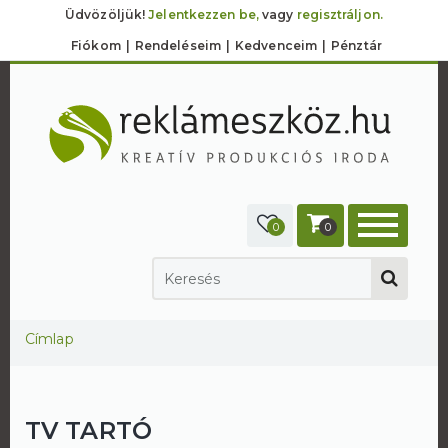
Üdvözöljük!
Jelentkezzen be,
vagy
regisztráljon.
Fiókom
Rendeléseim
Kedvenceim
Pénztár
0
0
Jelenlegi hely
Címlap
TV TARTÓ