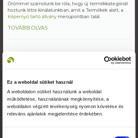
Örömmel számolunk be róla, hogy új termékkategóriát
hoztunk létre kínálatunkban, amit a Termékek alatt, a
Képernyő tartó állvány
menüpontban talál.
TOVÁBB OLVAS
Rólunk
Ez a weboldal sütiket használ
A weboldalon sütiket használunk a weboldal
A Reklámeszköz.hu 2007-ben kifejezetten beltéri
display reklámok gyártására alakult vállalkozás. Saját
működtetése, használatának megkönnyítése, a
gyártói kapacitással képesek vagyunk rövid határidővel,
weboldalon végzett tevékenység nyomon követése és
versenyképes árakkal kiszolgálni ügyfeleinket.
releváns ajánlatok megjelenítése érdekében.
+36 1 783 5355
Hozzájárulás