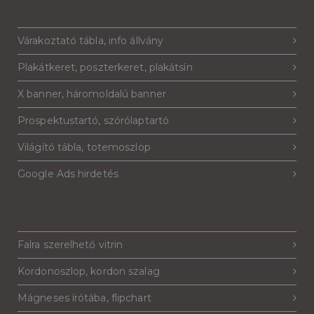
Várakoztató tábla, info állvány
Plakátkeret, poszterkeret, plakátsín
X banner, háromoldalú banner
Prospektustartó, szórólaptartó
Világító tábla, totemoszlop
Google Ads hirdetés
Falra szerelhető vitrin
Kordonoszlop, kordon szalag
Mágneses írótába, flipchart