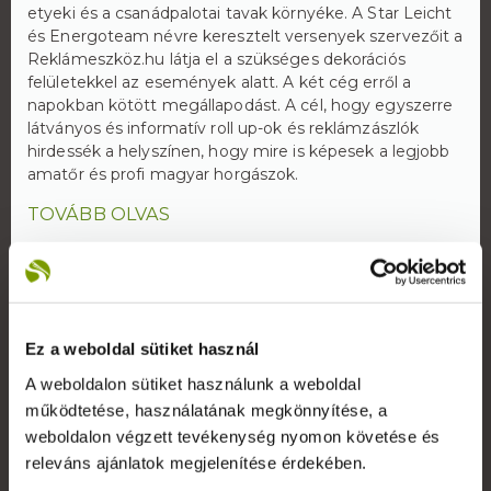
etyeki és a csanádpalotai tavak környéke. A Star Leicht
és Energoteam névre keresztelt versenyek szervezőit a
Reklámeszköz.hu látja el a szükséges dekorációs
felületekkel az események alatt. A két cég erről a
napokban kötött megállapodást. A cél, hogy egyszerre
látványos és informatív roll up-ok és reklámzászlók
hirdessék a helyszínen, hogy mire is képesek a legjobb
amatőr és profi magyar horgászok.
TOVÁBB OLVAS
Ez a weboldal sütiket használ
A weboldalon sütiket használunk a weboldal
Rólunk
működtetése, használatának megkönnyítése, a
weboldalon végzett tevékenység nyomon követése és
A Reklámeszköz.hu 2007-ben kifejezetten beltéri
releváns ajánlatok megjelenítése érdekében.
display reklámok gyártására alakult vállalkozás. Saját
gyártói kapacitással képesek vagyunk rövid határidővel,