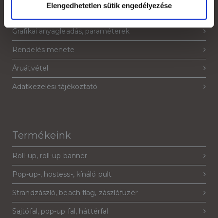
Elengedhetetlen sütik engedélyezése
Jogi nyilatkozat
Grafikai anyagleadás, paraméterek
Rendelés menete
Áruátvétel
Adatkezelési tájékoztató
Termékeink
Roll-up, roll-up banner
Pop-up-, hostess-, kínáló pult
Strandzászló, beach flag, zászlófüzér
Sajtófal, pop-up fal, háttérfal