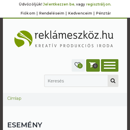
Üdvözöljük!
Jelentkezzen be,
vagy
regisztráljon.
Fiókom
Rendeléseim
Kedvenceim
Pénztár
0
0
Jelenlegi hely
Címlap
ESEMÉNY