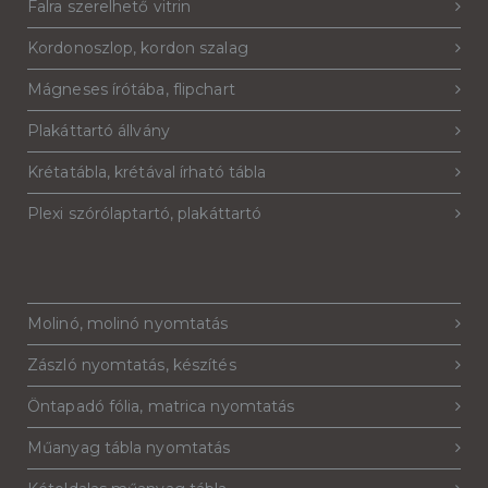
Falra szerelhető vitrin
Kordonoszlop, kordon szalag
Mágneses írótába, flipchart
Plakáttartó állvány
Krétatábla, krétával írható tábla
Plexi szórólaptartó, plakáttartó
Molinó, molinó nyomtatás
Zászló nyomtatás, készítés
Öntapadó fólia, matrica nyomtatás
Műanyag tábla nyomtatás