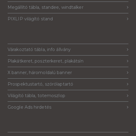
Megállító tábla, standee, windtalker
PIXLIP világító stand
Várakoztató tábla, info állvány
Plakátkeret, poszterkeret, plakátsín
X banner, háromoldalú banner
Prospektustartó, szórólaptartó
Világító tábla, totemoszlop
Google Ads hirdetés