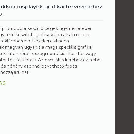
ükkök displayek grafikai tervezéséhez
01.
vagy promócióra készülő cégek ügymenetében
y az elkészített grafika vajon alkalmas-e a
 a reklámberendezéseken. Minden
k megvan ugyanis a maga speciális grafikai
 a kifutó mérete, szegmentáció, illesztés vagy
átható - felületeik. Az olvasók sikeréhez az alábbi
s és néhány azonnal bevethető fogás
ozzájárulhat!
AS