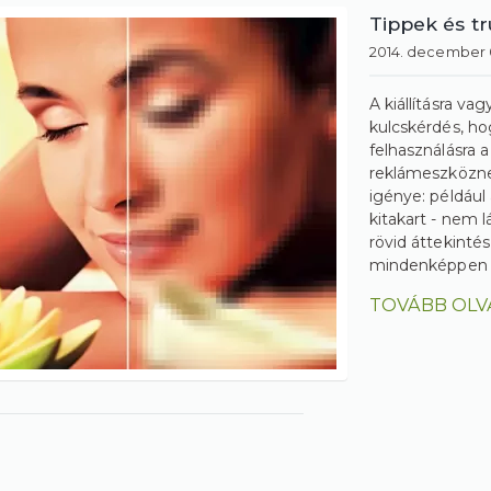
Tippek és tr
2014. december 
A kiállításra 
kulcskérdés, hog
felhasználásra
reklámeszközne
igénye: például
kitakart - nem l
rövid áttekinté
mindenképpen h
TOVÁBB OLV