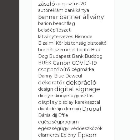
zászló
augusztus 20
autóreklám
bankkártya
banner állvány
banner
barion
beachflag
belsőépítészeti
látványtervezés
Bisnode
Bizalmi Kör
biztonság
biztosító
bor női szemmel
borító
Bud-
Dog
Budapest Bank
Buddog
Canon
COVID-19
BUÉK
csapatépítő
cégmárka
Danny Blue
Dawcul
dekoráció
dekoratőr
digital signage
design
dinnye
dinnyefogyasztás
display
display kerekasztal
Drupal
divat
dizájn
domain
Dánia
díj
Effie
egészségprogram
egészségügyi védőeszközök
Epson
elismerés
Eplény