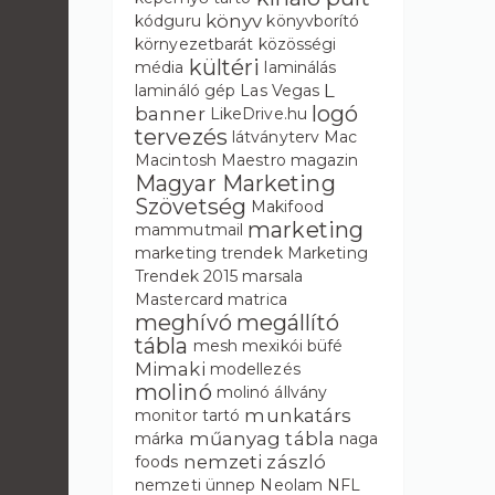
könyv
kódguru
könyvborító
környezetbarát
közösségi
kültéri
média
laminálás
L
lamináló gép
Las Vegas
logó
banner
LikeDrive.hu
tervezés
látványterv
Mac
Macintosh
Maestro
magazin
Magyar Marketing
Szövetség
Makifood
marketing
mammutmail
marketing trendek
Marketing
Trendek 2015
marsala
Mastercard
matrica
meghívó
megállító
tábla
mesh
mexikói büfé
Mimaki
modellezés
molinó
molinó állvány
munkatárs
monitor tartó
műanyag tábla
márka
naga
nemzeti zászló
foods
nemzeti ünnep
Neolam
NFL