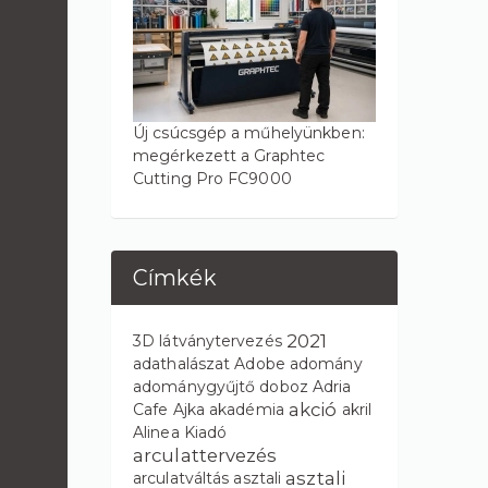
Új csúcsgép a műhelyünkben:
megérkezett a Graphtec
Cutting Pro FC9000
Címkék
2021
3D látványtervezés
adathalászat
Adobe
adomány
adománygyűjtő doboz
Adria
akció
Cafe
Ajka
akadémia
akril
Alinea Kiadó
arculattervezés
asztali
arculatváltás
asztali