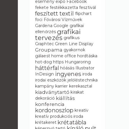
esemény
expo
Facebook
fekete
festékkazetta
fesztivál
feszített textil
flipchart
foci
Fővárosi Vízművek
Gardena
Google
grafikai
grafikai
ellenőrzés
tervezés
grafikus
Graphtec
Green Line Display
Groupama
gyakornok
gálaest
home office
hordtáska
hot-dog
https
Hungaroring
háttérfal
hóásás
Illustrator
ingyenes
InDesign
iroda
irodai eszközök
jelöléstechnika
kampány
karrier
kerekasztal
kiadványtartó
kirakat
kiállítás
dekoráció
konferencia
kordonoszlop
kreatív
kreatív produkciós iroda
krétatábla
krétakeret
kínáló pult
képernyő tartó