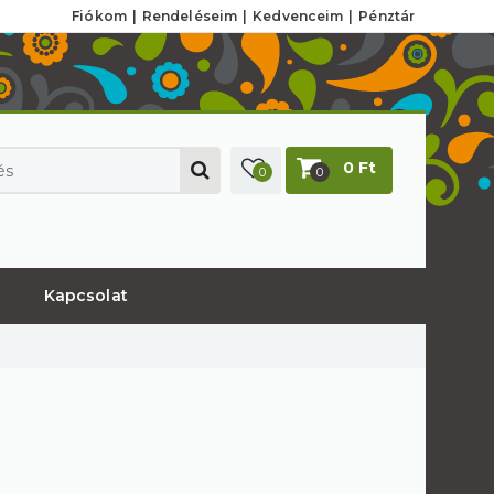
Fiókom
Rendeléseim
Kedvenceim
Pénztár
0 Ft
0
0
Kapcsolat