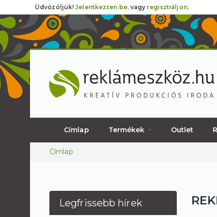
Üdvözöljük!
Jelentkezzen be,
vagy
regisztráljon.
Címlap
Termékek
Outlet
R
Jelenlegi hely
Címlap
REK
Legfrissebb hírek