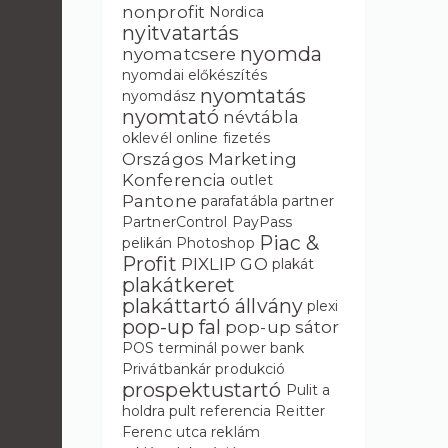
nonprofit
Nordica
nyitvatartás
nyomda
nyomatcsere
nyomdai előkészítés
nyomtatás
nyomdász
nyomtató
névtábla
oklevél
online fizetés
Országos Marketing
Konferencia
outlet
Pantone
parafatábla
partner
PartnerControl
PayPass
Piac &
pelikán
Photoshop
Profit
PIXLIP GO
plakát
plakátkeret
plakáttartó állvány
plexi
pop-up fal
pop-up sátor
POS terminál
power bank
Privátbankár
produkció
prospektustartó
Pulit a
holdra
pult
referencia
Reitter
Ferenc utca
reklám