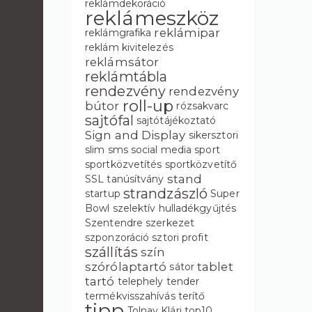
reklámdekoráció
reklámeszköz
reklámipar
reklámgrafika
reklám kivitelezés
reklámsátor
reklámtábla
rendezvény
rendezvény
roll-up
bútor
rózsakvarc
sajtófal
sajtótájékoztató
Sign and Display
sikersztori
slim
sms
social media
sport
sportközvetítés
sportközvetítő
stand
SSL tanúsítvány
strandzászló
startup
Super
Bowl
szelektív hulladékgyűjtés
Szentendre
szerkezet
szponzoráció
sztori profit
szállítás
szín
szórólaptartó
tablet
sátor
tartó
telephely
tender
termékvisszahívás
terítő
tipp
Tolnay Klári
top10