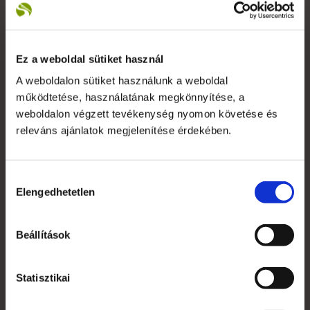
+36 1 783 5355
Ez a weboldal sütiket használ
A weboldalon sütiket használunk a weboldal
működtetése, használatának megkönnyítése, a
weboldalon végzett tevékenység nyomon követése és
Saját fiók
releváns ajánlatok megjelenítése érdekében.
Kapcsolat
Szakmai szótár
Hozzájárulás
Elengedhetetlen
Garanciális feltételek
kiválasztása
Alkalmazott nyomdai technológiák
Beállítások
Mi az a süti?
Statisztikai
Általános Szerződési Feltételek