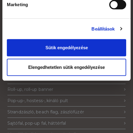
Jogi nyilatkozat
Marketing
Grafikai anyagleadás, paraméterek
Rendelés menete
Beállítások
Áruátvétel
Adatkezelési tájékoztató
Sütik engedélyezése
Elengedhetetlen sütik engedélyezése
Termékeink
Roll-up, roll-up banner
Pop-up-, hostess-, kínáló pult
Strandzászló, beach flag, zászlófüzér
Sajtófal, pop-up fal, háttérfal