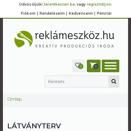
Üdvözöljük!
Jelentkezzen be,
vagy
regisztráljon.
Fiókom
Rendeléseim
Kedvenceim
Pénztár
0
0
Jelenlegi hely
Címlap
LÁTVÁNYTERV