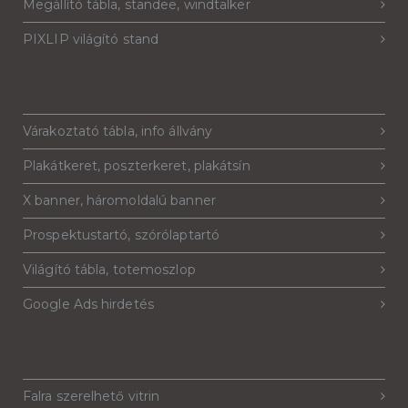
Megállító tábla, standee, windtalker
PIXLIP világító stand
Várakoztató tábla, info állvány
Plakátkeret, poszterkeret, plakátsín
X banner, háromoldalú banner
Prospektustartó, szórólaptartó
Világító tábla, totemoszlop
Google Ads hirdetés
Falra szerelhető vitrin