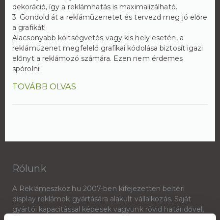
dekoráció, így a reklámhatás is maximalizálható.
3. Gondold át a reklámüzenetet és tervezd meg jó előre
a grafikát!
Alacsonyabb költségvetés vagy kis hely esetén, a
reklámüzenet megfelelő grafikai kódolása biztosít igazi
előnyt a reklámozó számára. Ezen nem érdemes
spórolni!
TOVÁBB OLVAS
Rólunk
A Reklámeszköz.hu 2007-ben kifejezetten beltéri
display reklámok gyártására alakult vállalkozás. Saját
gyártói kapacitással képesek vagyunk rövid határidővel,
versenyképes árakkal kiszolgálni ügyfeleinket.