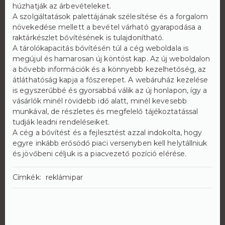
húzhatják az árbevételeket.
A szolgáltatások palettájának szélesítése és a forgalom
növekedése mellett a bevétel várható gyarapodása a
raktárkészlet bővítésének is tulajdonítható.
A tárolókapacitás bővítésén túl a cég weboldala is
megújul és hamarosan új köntöst kap. Az új weboldalon
a bővebb információk és a könnyebb kezelhetőség, az
átláthatóság kapja a főszerepet. A webáruház kezelése
is egyszerűbbé és gyorsabbá válik az új honlapon, így a
vásárlók minél rövidebb idő alatt, minél kevesebb
munkával, de részletes és megfelelő tájékoztatással
tudják leadni rendeléseiket.
A cég a bővítést és a fejlesztést azzal indokolta, hogy
egyre inkább erősödő piaci versenyben kell helytállniuk
és jövőbeni céljuk is a piacvezető pozíció elérése.
Címkék:
reklámipar