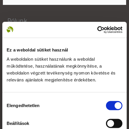
Rólunk
A Reklámeszköz.hu 2007-ben kifejezetten beltéri
display reklámok gyártására alakult vállalkozás. Saját
gyártói kapacitással képesek vagyunk rövid határidővel,
Ez a weboldal sütiket használ
versenyképes árakkal kiszolgálni ügyfeleinket.
A weboldalon sütiket használunk a weboldal
+36 1 783 5355
működtetése, használatának megkönnyítése, a
weboldalon végzett tevékenység nyomon követése és
releváns ajánlatok megjelenítése érdekében.
Saját fiók
Hozzájárulás
Elengedhetetlen
kiválasztása
Kapcsolat
Szakmai szótár
Beállítások