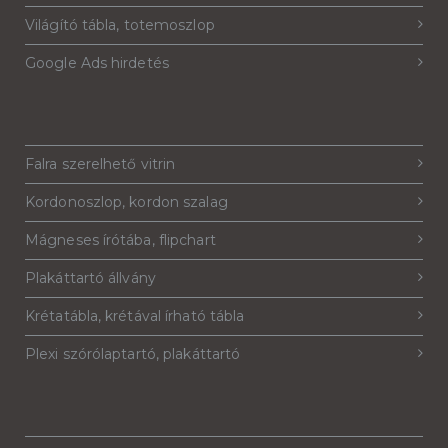
Világító tábla, totemoszlop
Google Ads hirdetés
Falra szerelhető vitrin
Kordonoszlop, kordon szalag
Mágneses írótába, flipchart
Plakáttartó állvány
Krétatábla, krétával írható tábla
Plexi szórólaptartó, plakáttartó