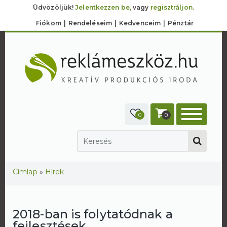
Üdvözöljük!
Jelentkezzen be,
vagy
regisztráljon.
Fiókom
Rendeléseim
Kedvenceim
Pénztár
0
0
Jelenlegi hely
Címlap
»
Hírek
2018-ban is folytatódnak a
fejlesztések