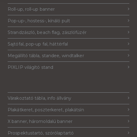
Roll-up, roll-up banner
Pop-up-, hostess-, kínáló pult
Strandzászló, beach flag, zászlófüzér
Sajtófal, pop-up fal, háttérfal
Megállító tábla, standee, windtalker
PIXLIP világító stand
Várakoztató tábla, info állvány
Plakátkeret, poszterkeret, plakátsín
X banner, háromoldalú banner
Prospektustartó, szórólaptartó