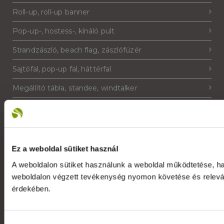
Roll-up, roll-up banner
Pop-up-, hostess-, kínáló pult
Strandzászló, beach flag, zászlófüzér
Sajtófal, pop-up fal, háttérfal
Megállító tábla, standee, windtalker
PIXLIP világító stand
Ez a weboldal sütiket használ
Várakoztató tábla, info állvány
A weboldalon sütiket használunk a weboldal működtetése, h
Plakátkeret, poszterkeret, plakátsín
weboldalon végzett tevékenység nyomon követése és relevá
érdekében.
X banner, háromoldalú banner
Prospektustartó, szórólaptartó
Hozzájárulás