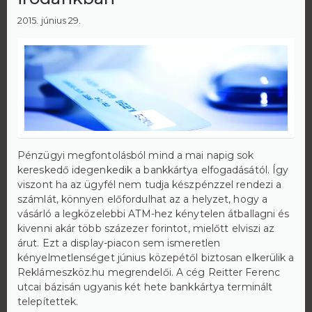
2015. június 29.
Pénzügyi megfontolásból mind a mai napig sok
kereskedő idegenkedik a bankkártya elfogadásától. Így
viszont ha az ügyfél nem tudja készpénzzel rendezi a
számlát, könnyen előfordulhat az a helyzet, hogy a
vásárló a legközelebbi ATM-hez kénytelen átballagni és
kivenni akár több százezer forintot, mielőtt elviszi az
árut. Ezt a display-piacon sem ismeretlen
kényelmetlenséget június közepétől biztosan elkerülik a
Reklámeszköz.hu megrendelői. A cég Reitter Ferenc
utcai bázisán ugyanis két hete bankkártya terminált
telepítettek.