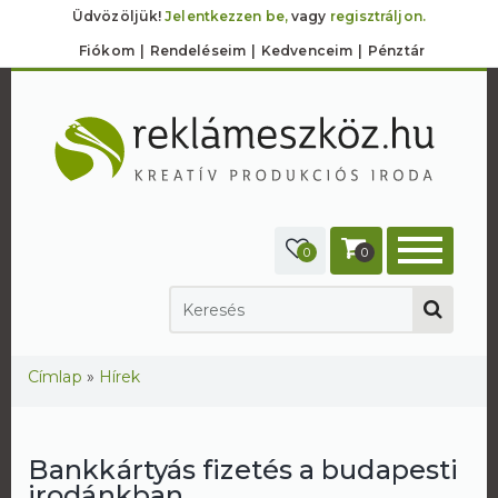
Üdvözöljük!
Jelentkezzen be,
vagy
regisztráljon.
Fiókom
Rendeléseim
Kedvenceim
Pénztár
0
0
Jelenlegi hely
Címlap
»
Hírek
Bankkártyás fizetés a budapesti
irodánkban