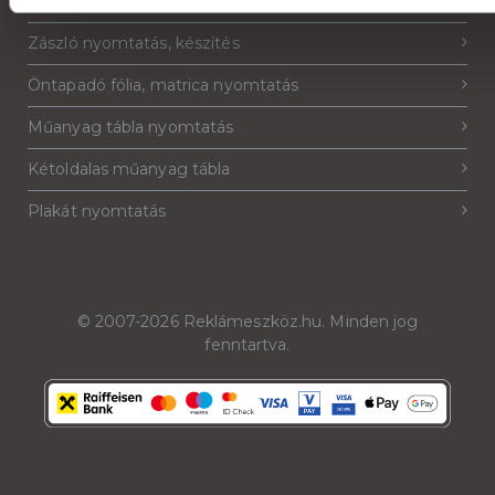
Molinó, molinó nyomtatás
Zászló nyomtatás, készítés
Öntapadó fólia, matrica nyomtatás
Műanyag tábla nyomtatás
Kétoldalas műanyag tábla
Plakát nyomtatás
© 2007-2026
Reklámeszköz.hu
. Minden jog
fenntartva.