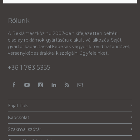
Rólunk
A Reklámeszköz.hu 2007-ben kifejezetten beltéri
display reklámok gyártására alakult vállalkozás. Saját
gyártói kapacitással képesek vagyunk rövid határidővel,
versenyképes árakkal kiszolgálni ügyfeleinket.
+36 1 783 5355
Saját fiók
Kapcsolat
Szakmai szótár