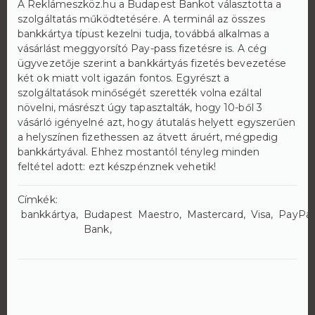
A Reklámeszköz.hu a Budapest Bankot választotta a
szolgáltatás működtetésére. A terminál az összes
bankkártya típust kezelni tudja, továbbá alkalmas a
vásárlást meggyorsító Pay-pass fizetésre is. A cég
ügyvezetője szerint a bankkártyás fizetés bevezetése
két ok miatt volt igazán fontos. Egyrészt a
szolgáltatások minőségét szerették volna ezáltal
növelni, másrészt úgy tapasztalták, hogy 10-ből 3
vásárló igényelné azt, hogy átutalás helyett egyszerűen
a helyszínen fizethessen az átvett áruért, mégpedig
bankkártyával. Ehhez mostantól tényleg minden
feltétel adott: ezt készpénznek vehetik!
Címkék:
bankkártya
Budapest
Maestro
Mastercard
Visa
PayPa
Bank