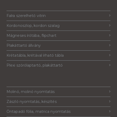
Falra szerelhető vitrin
Kordonoszlop, kordon szalag
Mágneses írótába, flipchart
Plakáttartó állvány
Krétatábla, krétával írható tábla
Plexi szórólaptartó, plakáttartó
Molinó, molinó nyomtatás
Zászló nyomtatás, készítés
Öntapadó fólia, matrica nyomtatás