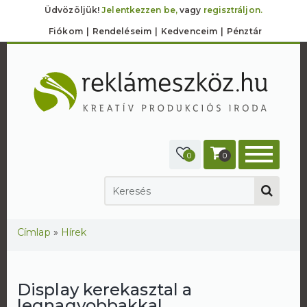
Üdvözöljük!
Jelentkezzen be,
vagy
regisztráljon.
Fiókom
Rendeléseim
Kedvenceim
Pénztár
0
0
Jelenlegi hely
Címlap
»
Hírek
Display kerekasztal a
legnagyobbakkal