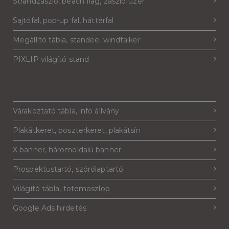
Strandzászló, beach flag, zászlófüzér
Sajtófal, pop-up fal, háttérfal
Megállító tábla, standee, windtalker
PIXLIP világító stand
Várakoztató tábla, info állvány
Plakátkeret, poszterkeret, plakátsín
X banner, háromoldalú banner
Prospektustartó, szórólaptartó
Világító tábla, totemoszlop
Google Ads hirdetés