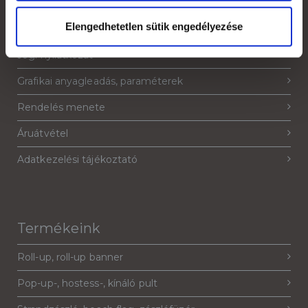
Elengedhetetlen sütik engedélyezése
Általános Szerződési Feltételek
Jogi nyilatkozat
Grafikai anyagleadás, paraméterek
Rendelés menete
Áruátvétel
Adatkezelési tájékoztató
Termékeink
Roll-up, roll-up banner
Pop-up-, hostess-, kínáló pult