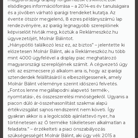
elsődleges információforrása – a 2014-es év tanulságaira
és a jövőben várható iparági trendeket kutatja. Az
évente ötször megjelenő, 8 ezres példányszámú lap
rendezvényére, az iparág legnagyobb szereplőinek
képviselőit hívták meg, köztük a Reklámeszköz.hu
ügyvezetőjét, Molnár Bálintot.
„Hiánypótló találkozó lesz ez, az biztos” – jelentette ki
előzetesen Molnár Bálint, aki a Reklámeszköz.hu több
mint 4000 ügyfelével a display piac meghatározó
magyarországi szereplőjének számít. A cégvezető úgy
véli: az eszmecsere jó alkalom arra is, hogy az iparági
sztenderdek felállításáról is elbeszélgessenek, amely
Molnár Bálint véleménye szerint időszerű felvetés.
„Fontos lenne megállapodni alapvető termék-,
nyomtatási-, és összeszerelési minőségekről. Ugyanis a
piacon dúló ár-összehasonlítást szakmai alapú
értékvizsgálat sajnos rendszerint nem követi. Így
gyakran akkor is a legolcsóbb ajánlattevő nyer, ha
történetesen az Ő terméke tökéletesen alkalmatlan a
feladatra.” – érzékelteti a piaci önszabályozás
szükségességét Molnár Bálint, aki úgy véli: 2015 a