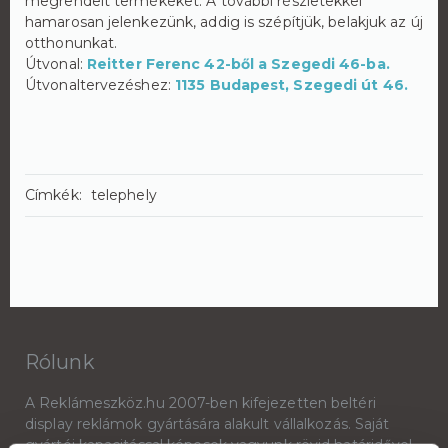
megrendelt termékeket. A további részletekkel
hamarosan jelenkezünk, addig is szépítjük, belakjuk az új
otthonunkat.
Útvonal:
Reitter Ferenc 42-ből a Szegedi 46-ba.
Útvonaltervezéshez:
1135 Budapest, Szegedi út 46.
Címkék:
telephely
Rólunk
A Reklámeszköz.hu 2007-ben kifejezetten beltéri
display reklámok gyártására alakult vállalkozás. Saját
gyártói kapacitással képesek vagyunk rövid határidővel,