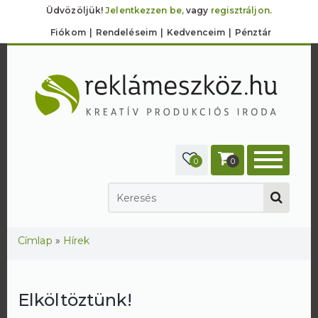
Üdvözöljük!
Jelentkezzen be,
vagy
regisztráljon.
Fiókom
Rendeléseim
Kedvenceim
Pénztár
0
0
Jelenlegi hely
Címlap
»
Hírek
Elköltöztünk!