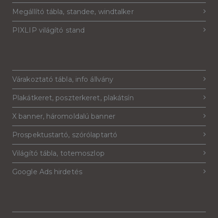
Megállító tábla, standee, windtalker
PIXLIP világító stand
Várakoztató tábla, info állvány
Plakátkeret, poszterkeret, plakátsín
X banner, háromoldalú banner
Prospektustartó, szórólaptartó
Világító tábla, totemoszlop
Google Ads hirdetés