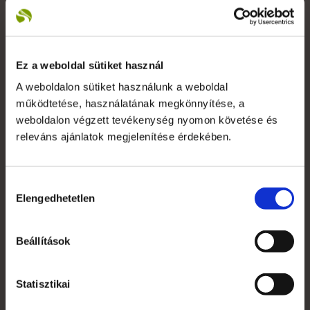
versenyképes árakkal kiszolgálni ügyfeleinket.
+36 1 783 5355
Ez a weboldal sütiket használ
A weboldalon sütiket használunk a weboldal
működtetése, használatának megkönnyítése, a
weboldalon végzett tevékenység nyomon követése és
Saját fiók
releváns ajánlatok megjelenítése érdekében.
Kapcsolat
Szakmai szótár
Hozzájárulás
Elengedhetetlen
kiválasztása
Garanciális feltételek
Alkalmazott nyomdai technológiák
Beállítások
Mi az a süti?
Statisztikai
Általános Szerződési Feltételek