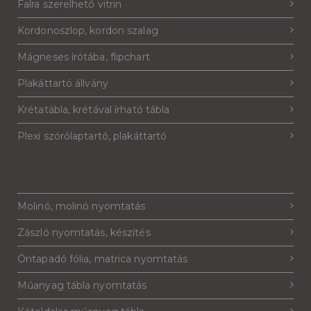
Falra szerelhető vitrin
Kordonoszlop, kordon szalag
Mágneses írótába, flipchart
Plakáttartó állvány
Krétatábla, krétával írható tábla
Plexi szórólaptartó, plakáttartó
Molinó, molinó nyomtatás
Zászló nyomtatás, készítés
Öntapadó fólia, matrica nyomtatás
Műanyag tábla nyomtatás