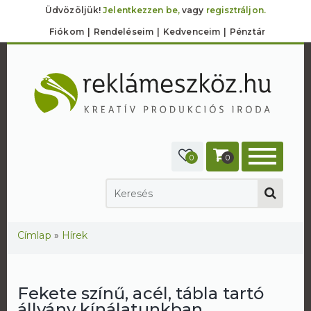
Üdvözöljük!
Jelentkezzen be,
vagy
regisztráljon.
Fiókom
Rendeléseim
Kedvenceim
Pénztár
0
0
Jelenlegi hely
Címlap
»
Hírek
Fekete színű, acél, tábla tartó
állvány kínálatunkban