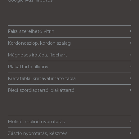
Falra szerelhető vitrin
Kordonoszlop, kordon szalag
Mágneses írótába, flipchart
Plakáttartó állvány
Krétatábla, krétával írható tábla
Plexi szórólaptartó, plakáttartó
Molinó, molinó nyomtatás
Zászló nyomtatás, készítés