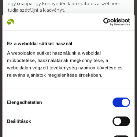
egy mappa, így könnyedén lapozható és a szél nem
tudja szétfújni a kiadványt.
Kültéri menütartó
A nevéből is sejteni lehet, hogy itt egy ízig-vérig kültéri
eszközről van szó. A hagyományos plakátkeret helyett
egy masszív, zárható vitrinnel van felszerelve, ami nem
Ez a weboldal sütiket használ
csak zárható, de belső LED világítással is felszerelhető.
A weboldalon sütiket használunk a weboldal
Szürke mellett fekete színben, 1 × A4 és 2 × A4
működtetése, használatának megkönnyítése, a
méretben, fejléccel és fejléc nélkül is rendelhető. A
fejléc öntapadó fóliával dekorálható.
weboldalon végzett tevékenység nyomon követése és
releváns ajánlatok megjelenítése érdekében.
Címkék:
várakoztató tábla
reklámtábla
reklámeszköz
tipp
Hozzájárulás
Elengedhetetlen
kiválasztása
Beállítások