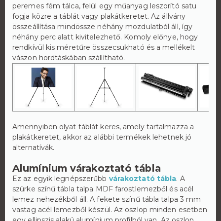
peremes fém tálca, felül egy műanyag leszorító satu
fogja közre a táblát vagy plakátkeretet. Az állvány
összeállítása mindössze néhány mozdulatból áll, így
néhány perc alatt kivitelezhető. Komoly előnye, hogy
rendkívül kis méretűre összecsukható és a mellékelt
vászon hordtáskában szállítható.
Amennyiben olyat táblát keres, amely tartalmazza a
plakátkeretet, akkor az alábbi termékek lehetnek jó
alternatívák.
Alumínium várakoztató tábla
Ez az egyik legnépszerűbb
várakoztató tábla
. A
szürke színű tábla talpa MDF farostlemezből és acél
lemez nehezékből áll. A fekete színű tábla talpa 3 mm
vastag acél lemezből készül. Az oszlop minden esetben
egy ellipszis alakú alumínium profilból van. Az oszlop