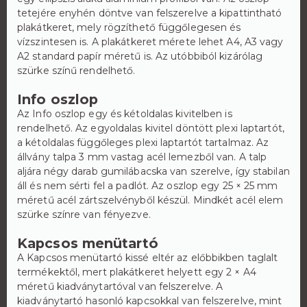
tetejére enyhén döntve van felszerelve a kipattintható
plakátkeret, mely rögzíthető függőlegesen és
vízszintesen is. A plakátkeret mérete lehet A4, A3 vagy
A2 standard papír méretű is. Az utóbbiból kizárólag
szürke színű rendelhető.
Info oszlop
Az Info oszlop egy és kétoldalas kivitelben is
rendelhető. Az egyoldalas kivitel döntött plexi laptartót,
a kétoldalas függőleges plexi laptartót tartalmaz. Az
állvány talpa 3 mm vastag acél lemezből van. A talp
aljára négy darab gumilábacska van szerelve, így stabilan
áll és nem sérti fel a padlót. Az oszlop egy 25 × 25 mm
méretű acél zártszelvényből készül. Mindkét acél elem
szürke színre van fényezve.
Kapcsos menütartó
A Kapcsos menütartó kissé eltér az előbbikben taglalt
termékektől, mert plakátkeret helyett egy 2 × A4
méretű kiadványtartóval van felszerelve. A
kiadványtartó hasonló kapcsokkal van felszerelve, mint