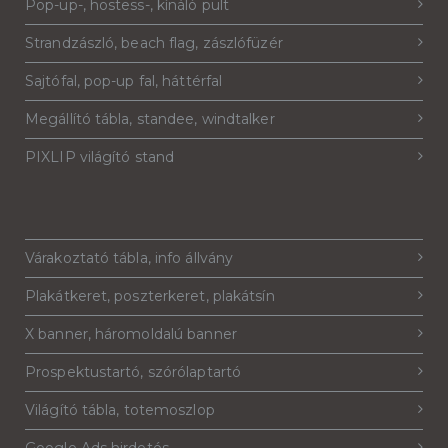
Pop-up-, hostess-, kínáló pult
Strandzászló, beach flag, zászlófüzér
Sajtófal, pop-up fal, háttérfal
Megállító tábla, standee, windtalker
PIXLIP világító stand
Várakoztató tábla, info állvány
Plakátkeret, poszterkeret, plakátsín
X banner, háromoldalú banner
Prospektustartó, szórólaptartó
Világító tábla, totemoszlop
Google Ads hirdetés